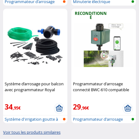
Programmateur d'arrosage
Minuterie électrique
mécanique
d'irrigation
RECONDITIONN
É
Système d’arrosage pour balcon
Programmateur d'arrosage
avec programmateur Royal
connecté BWC-610 compatible
Gardineer
commandes vocales
(Reconditionné) Royal Gardineer
34
29
,95€
,96€
Système d'irrigation goutte à
Programmateur d'arrosage
goutt..
réseau san..
Voir tous les produits similaires