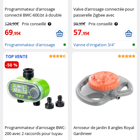
Programmateur d'arrosage
Valve d'arrosage connectée pour
connecté BWC-600.bt à double
passerelle Zigbee avec
vanne Royal Gardineer
commandes vocales Royal
129,90€
Prix conseillé
99,90€
Prix conseillé
Gardineer
69
57
,95€
,95€
Programmateur d'arrosage
Vanne d'irrigation 3/4"
avec bluet..
compatible ..
TOP VENTE
-50 %
Programmateur d'arrosage BWC-
Arroseur de jardin 8 angles Royal
200 avec 2 raccords pour tuyau
Gardineer
Royal Gardineer