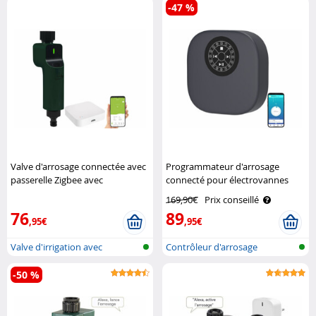
-47 %
Valve d'arrosage connectée avec
Programmateur d'arrosage
passerelle Zigbee avec
connecté pour électrovannes
commandes vocales Royal
Royal Gardineer
169,90€
Prix conseillé
Gardineer
76
89
,95€
,95€
Valve d'irrigation avec
Contrôleur d'arrosage
passerelle ..
intelligent p..
-50 %