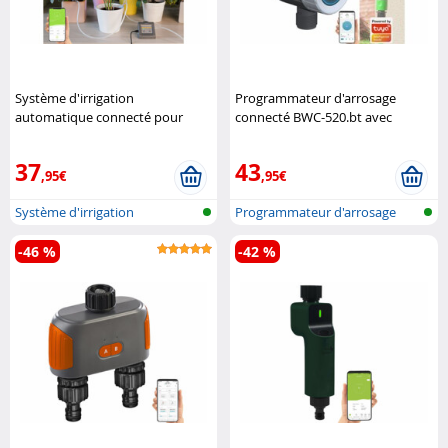
Système d'irrigation
Programmateur d'arrosage
automatique connecté pour
connecté BWC-520.bt avec
plantes d'intérieur BWC-20.app
passerelle réseau Royal
Royal Gardineer
Gardineer
37
43
,95€
,95€
Système d'irrigation
Programmateur d'arrosage
automatique pa..
bluetooth ..
-46 %
-42 %