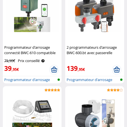
Programmateur d'arrosage
2 programmateurs d'arrosage
connecté BWC-610 compatible
BWC-600.bt avec passerelle
commandes vocales Royal
réseau et sélecteur Royal
79,90€
Prix conseillé
Gardineer
Gardineer
39
139
,95€
,95€
Programmateur d'arrosage
Programmateur d'arrosage
réseau san..
réseau san..