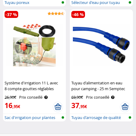
Tuyau poreux
Sélecteur d'eau pour tuyau
d'arrosa..
-37 %
-46 %
Système d'irrigation 11 L avec
Tuyau d'alimentation en eau
8 compte-gouttes réglables
pour camping - 25 m Semptec
Royal Gardineer
26,90€
Prix conseillé
69,90€
Prix conseillé
16
37
,95€
,95€
Sac d'irrigation pour plantes
Tuyau d'arrosage de qualité
au go..
aliment..