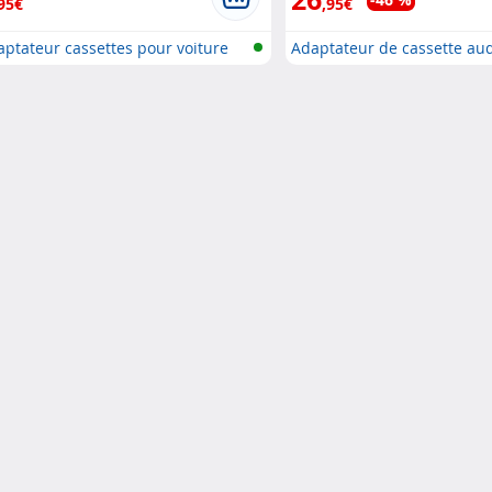
95€
,95€
ptateur cassettes pour voiture
Adaptateur de cassette au
B..