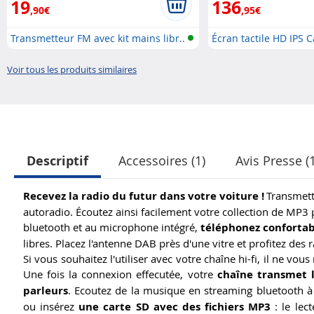
19
136
,90€
,95€
Transmetteur FM avec kit mains libr..
Écran tactile HD IPS C
Voir tous les produits similaires
Descriptif
Accessoires (1)
Avis Presse (
Recevez la radio du futur dans votre voiture !
Transmett
autoradio
. Écoutez ainsi facilement votre collection de
MP3 p
bluetooth
et au
microphone intégré
,
téléphonez
confortab
libres
. Placez l'
antenne
DAB
près d'une vitre et profitez des
Si vous souhaitez l'utiliser avec votre
chaîne hi-fi
, il ne vou
Une fois la connexion effecutée, votre
chaîne transmet l
parleurs
. Ecoutez de la musique en
streaming bluetooth
à 
ou insérez
une
carte SD
avec des fichiers MP3
: le
lec