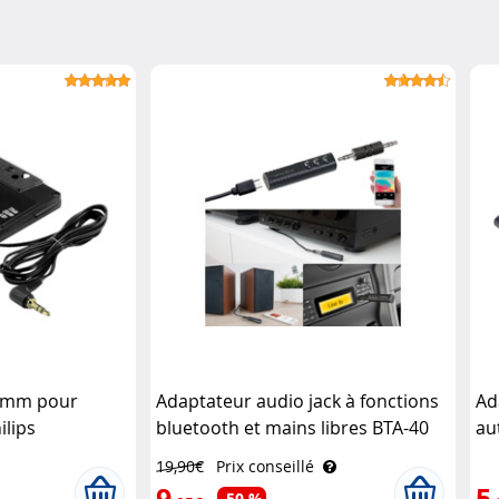
,5mm pour
Adaptateur audio jack à fonctions
Ad
ilips
bluetooth et mains libres BTA-40
au
Auvisio
19,90€
Prix conseillé
9
5
-50 %