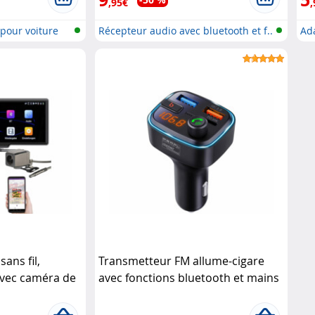
,95€
,
pour voiture
Récepteur audio avec bluetooth et f..
Ada
sans fil,
Transmetteur FM allume-cigare
avec caméra de
avec fonctions bluetooth et mains
libres Auvisio