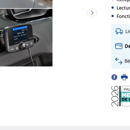
Lectu
Fonct
L
Dé
Bé