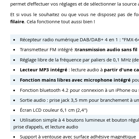
permet d'effectuer vos réglages et de sélectionner la source
Et si vous le souhaitez ou que vous ne disposez pas de fon
filaire
. Cela fonctionne tout aussi bien !
Récepteur radio numérique DAB/DAB+ 4 en 1 : "FMX-64
Transmetteur FM intégré :
transmission audio sans fil
Réglage libre
de la fréquence
par paliers de 0,1 MHz (d
Lecteur MP3 intégré
:
lecture audio à
partir d'une c
Fonction mains libres
avec microphone intégré
pou
Fonction bluetooth 4.2 pour connexion à un iPhone ou
Sortie audio : prise jack 3,5 mm pour branchement à un a
Écran LCD couleur 6,1 cm (2,4")
Utilisation simple à 4 boutons lumineux
et bouton régul
prise d'appels, et lecture audio
Support à ventouse
avec surface adhésive magnétique