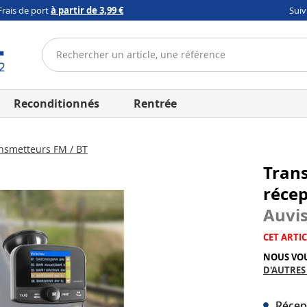
Frais de port
à partir de 3,99 €
Sui
Reconditionnés
Rentrée
nsmetteurs FM / BT
Tran
réce
Auvis
CET ARTIC
NOUS VO
D'AUTRES
Récep