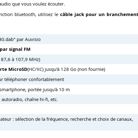
 audio que vous voulez écouter.
ction bluetooth, utilisez le
câble
jack
pour un
branchemen
0.dab" par Auvisio
 par signal FM
e 87,6 à 107,9 MHz)
arte MicroSD
(HC/XC) jusqu'à 128 Go (non fournie)
r téléphoner confortablement
 smartphone, portée jusqu'à 10 m
utoradio, chaîne hi-fi, etc.
ateur : sélection de la fréquence, recherche et choix de canaux,