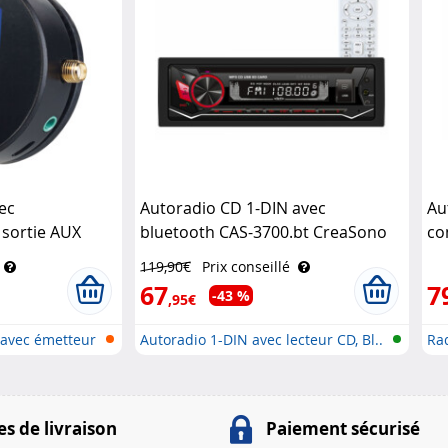
ec
Autoradio CD 1-DIN avec
Au
 sortie AUX
bluetooth CAS-3700.bt CreaSono
co
o
20
119,90€
Prix conseillé
5.
67
7
-43 %
,95€
avec émetteur
Autoradio 1-DIN avec lecteur CD, Bl..
Ra
..
s de livraison
Paiement sécurisé