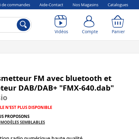
vi de commandes
Aide-Contact
Nos Magasins
Catalogues
Compte
Panier
Vidéos
Compte
Panier
smetteur FM avec bluetooth et
pteur DAB/DAB+ "FMX-640.dab"
io
LE N'EST PLUS DISPONIBLE
US PROPOSONS
 MODÈLES SEMBLABLES
tion radio numérique haute qualité