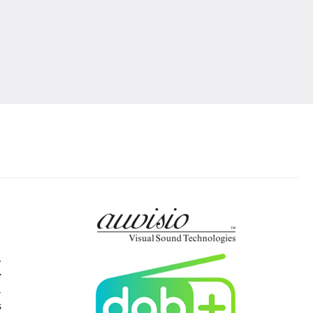
.
-
,
s