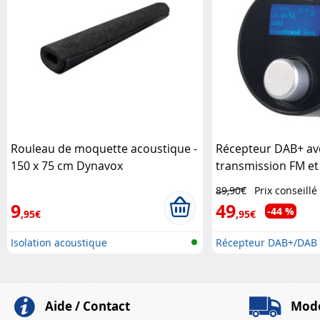
Rouleau de moquette acoustique -
Récepteur DAB+ av
150 x 75 cm Dynavox
transmission FM et
FMX-610.dab Auvisi
89,90€
Prix conseillé
9
49
-44 %
,95€
,95€
Isolation acoustique
Récepteur DAB+/DAB 
FM..
Aide / Contact
Mode