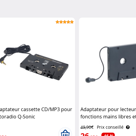
aptateur cassette CD/MP3 pour
Adaptateur pour lecteur
toradio Q-Sonic
fonctions mains libres e
bluetooth Auvisio
49,90€
Prix conseillé
26
-46 %