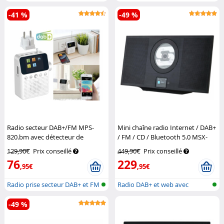
lecteur CD...
lecteur CD...
-41 %
-49 %
Radio secteur DAB+/FM MPS-
Mini chaîne radio Internet / DAB+
820.bm avec détecteur de
/ FM / CD / Bluetooth 5.0 MSX-
mouvement
VR-Radio
630.dab – noir
VR-Radio
129,90€
Prix conseillé
449,90€
Prix conseillé
76
229
,95€
,95€
Radio prise secteur DAB+ et FM
Radio DAB+ et web avec
lecteur CD,...
-49 %