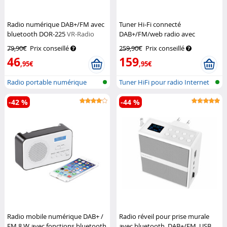
Radio numérique DAB+/FM avec
Tuner Hi-Fi connecté
bluetooth DOR-225
VR-Radio
DAB+/FM/web radio avec
fonction streaming IRS-711.HiFi
79,90€
Prix conseillé
259,90€
Prix conseillé
VR-Radio
46
159
,95€
,95€
Radio portable numérique
Tuner HiFi pour radio Internet
DAB+/FM av...
et D...
-42 %
-44 %
Radio mobile numérique DAB+ /
Radio réveil pour prise murale
FM 8 W avec fonctions bluetooth
avec bluetooth, DAB+/FM, USB,