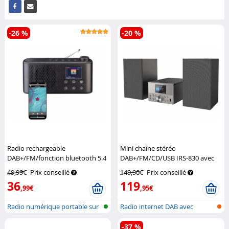
-26 %
-20 %
Radio rechargeable
Mini chaîne stéréo
DAB+/FM/fonction bluetooth 5.4
DAB+/FM/CD/USB IRS-830 avec
VR-Radio
fonction bluetooth 5.3
VR-Radio
49,99€
Prix conseillé
149,90€
Prix conseillé
36
119
,99€
,95€
Radio numérique portable sur
Radio internet DAB avec
batter...
lecteur CD...
-37 %