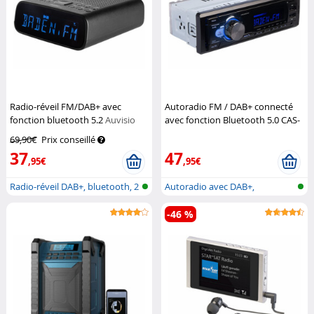
Radio-réveil FM/DAB+ avec
Autoradio FM / DAB+ connecté
fonction bluetooth 5.2
Auvisio
avec fonction Bluetooth 5.0 CAS-
4550.bt
CreaSono
69,90€
Prix conseillé
37
47
,95€
,95€
Radio-réveil DAB+, bluetooth, 2
Autoradio avec DAB+,
heu...
bluetooth & MP...
-46 %