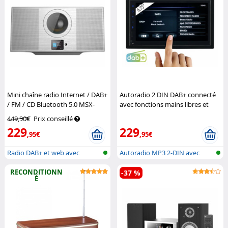
Mini chaîne radio Internet / DAB+
Autoradio 2 DIN DAB+ connecté
/ FM / CD Bluetooth 5.0 MSX-
avec fonctions mains libres et
630.dab – argent
VR-Radio
Apple CarPlay CAS-5045.acp
449,90€
Prix conseillé
CreaSono
229
229
,95€
,95€
Radio DAB+ et web avec
Autoradio MP3 2-DIN avec
lecteur CD,...
DAB+, comp...
RECONDITIONN
-37 %
É