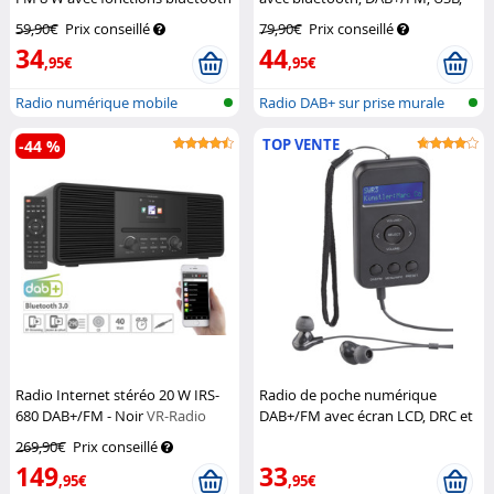
5.0 et réveil DOR-215
VR-Radio
AUX, SD MPS-800.bt
VR-Radio
59,90€
Prix conseillé
79,90€
Prix conseillé
34
44
,95€
,95€
Radio numérique mobile
Radio DAB+ sur prise murale
DAB+/FM avec...
TOP VENTE
-44 %
Radio Internet stéréo 20 W IRS-
Radio de poche numérique
680 DAB+/FM - Noir
VR-Radio
DAB+/FM avec écran LCD, DRC et
écouteurs DOR-265
VR-Radio
269,90€
Prix conseillé
149
33
,95€
,95€