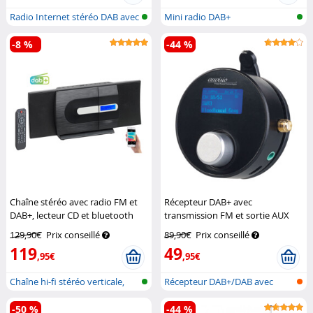
Radio Internet stéréo DAB avec
Mini radio DAB+
blue...
-8 %
-44 %
Chaîne stéréo avec radio FM et
Récepteur DAB+ avec
DAB+, lecteur CD et bluetooth
transmission FM et sortie AUX
MSX-620.dab
Auvisio
FMX-610.dab
Auvisio
129,90€
Prix conseillé
89,90€
Prix conseillé
119
49
,95€
,95€
Chaîne hi-fi stéréo verticale,
Récepteur DAB+/DAB avec
avec...
émetteur FM...
-50 %
-44 %