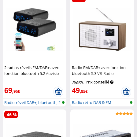
2 radios-réveils FM/DAB+ avec
Radio FM/DAB+ avec fonction
fonction bluetooth 5.2
Auvisio
bluetooth 5.3
VR-Radio
79,90€
Prix conseillé
69
49
,95€
,95€
Radio-réveil DAB+, bluetooth, 2
Radio rétro DAB & FM
heu...
-46 %