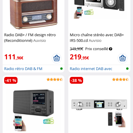
Radio DAB+ / FM design rétro
Micro chaîne stéréo avec DAB+
(Reconditionné)
Auvisio
IRS-500.cd
Auvisio
349,90€
Prix conseillé
111
219
,96€
,95€
Radio rétro DAB & FM
Radio internet DAB avec
lecteur CD...
-41 %
-38 %