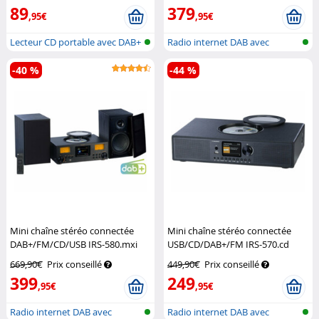
89
379
,95€
,95€
Lecteur CD portable avec DAB+
Radio internet DAB avec
et bl...
lecteur CD...
-40 %
-44 %
Mini chaîne stéréo connectée
Mini chaîne stéréo connectée
DAB+/FM/CD/USB IRS-580.mxi
USB/CD/DAB+/FM IRS-570.cd
avec radio Internet
VR-Radio
avec radio Internet
VR-Radio
669,90€
Prix conseillé
449,90€
Prix conseillé
399
249
,95€
,95€
Radio internet DAB avec
Radio internet DAB avec