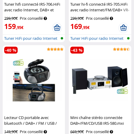
Tuner hifi connecté IRS-706.HiFi
Tuner hi-fi connecté IRS-705.HiFi
avec radio Internet, DAB+ et
avec radio Internet/FM/DAB+
VR-
bluetooth
VR-Radio
Radio
299,90€
Prix conseillé
299,90€
Prix conseillé
159
169
,95€
,95€
Tuner HiFi pour radio Internet
Tuner HiFi pour radio Internet
et D...
et D...
-40 %
-43 %
Lecteur CD portable avec
Mini chaîne stéréo connectée
bluetooth / DAB+ / FM / USB /
DAB+/FM/CD/USB IRS-580.mxi
AUX
VR-Radio
avec radio Internet
VR-Radio
149,90€
Prix conseillé
669,90€
Prix conseillé