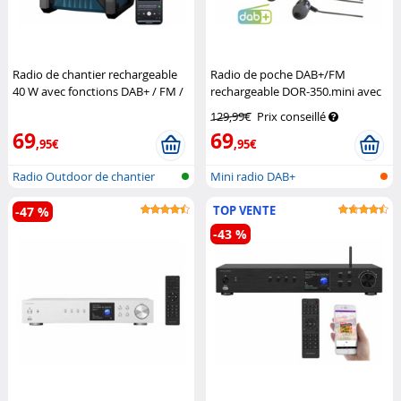
Radio de chantier rechargeable
Radio de poche DAB+/FM
40 W avec fonctions DAB+ / FM /
rechargeable DOR-350.mini avec
bluetooth DOR-800
Auvisio
écouteurs
VR-Radio
129,99€
Prix conseillé
69
69
,95€
,95€
Radio Outdoor de chantier
Mini radio DAB+
TOP VENTE
-47 %
-43 %