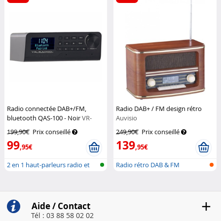
Radio connectée DAB+/FM,
Radio DAB+ / FM design rétro
bluetooth QAS-100 - Noir
VR-
Auvisio
Radio
199,90€
Prix conseillé
249,90€
Prix conseillé
99
139
,95€
,95€
2 en 1 haut-parleurs radio et
Radio rétro DAB & FM
Alexa
Aide / Contact
Tél : 03 88 58 02 02