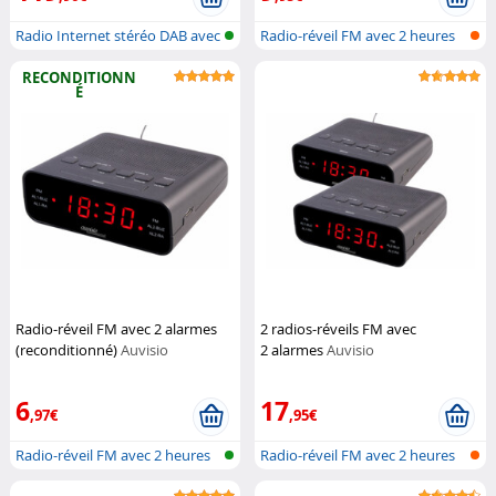
Radio Internet stéréo DAB avec
Radio-réveil FM avec 2 heures
blue...
de ré...
RECONDITIONN
É
Radio-réveil FM avec 2 alarmes
2 radios-réveils FM avec
(reconditionné)
Auvisio
2 alarmes
Auvisio
6
17
,97€
,95€
Radio-réveil FM avec 2 heures
Radio-réveil FM avec 2 heures
de ré...
de ré...