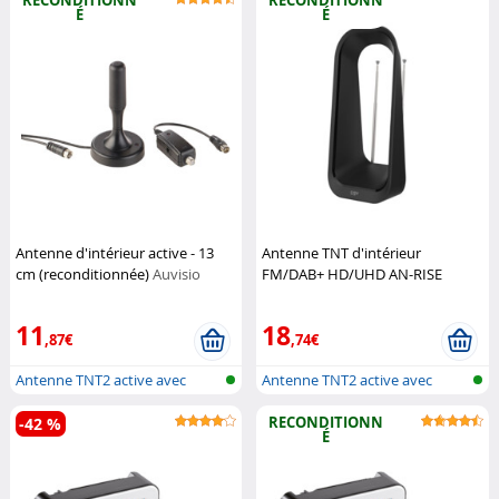
RECONDITIONN
RECONDITIONN
É
É
Antenne d'intérieur active - 13
Antenne TNT d'intérieur
cm (reconditionnée)
Auvisio
FM/DAB+ HD/UHD AN-RISE
(Reconditionné)
CGV
11
18
,87€
,74€
Antenne TNT2 active avec
Antenne TNT2 active avec
réception...
réception...
RECONDITIONN
-42 %
É