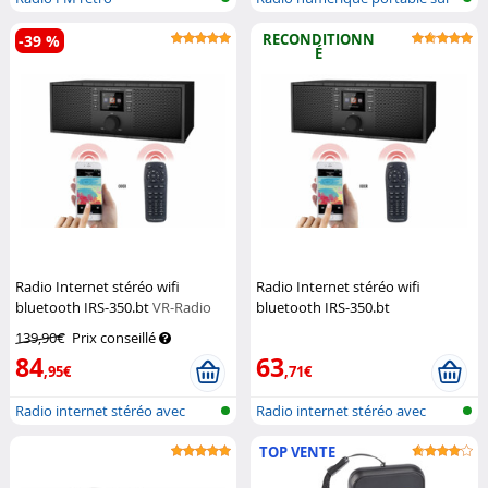
batter...
RECONDITIONN
-39 %
É
Radio Internet stéréo wifi
Radio Internet stéréo wifi
bluetooth IRS-350.bt
VR-Radio
bluetooth IRS-350.bt
(Reconditionné)
VR-Radio
139,90€
Prix conseillé
84
63
,95€
,71€
Radio internet stéréo avec
Radio internet stéréo avec
réseau s...
réseau s...
TOP VENTE