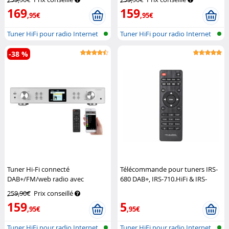
169
159
,95€
,95€
Tuner HiFi pour radio Internet
Tuner HiFi pour radio Internet
et D...
et D...
-38 %
Tuner Hi-Fi connecté
Télécommande pour tuners IRS-
DAB+/FM/web radio avec
680 DAB+, IRS-710.HiFi & IRS-
fonction streaming IRS-711.HiFi
711.HiFi
VR-Radio
259,90€
Prix conseillé
VR-Radio
159
5
,95€
,95€
Tuner HiFi pour radio Internet
Tuner HiFi pour radio Internet