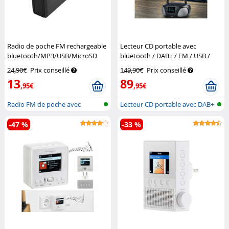
Radio de poche FM rechargeable
Lecteur CD portable avec
bluetooth/MP3/USB/MicroSD
bluetooth / DAB+ / FM / USB /
TAR-702.bt
Auvisio
AUX
VR-Radio
24,90€
Prix conseillé
149,90€
Prix conseillé
13
89
,95€
,95€
Radio FM de poche avec
Lecteur CD portable avec DAB+
lecteur MP3
et bl...
-47 %
-33 %