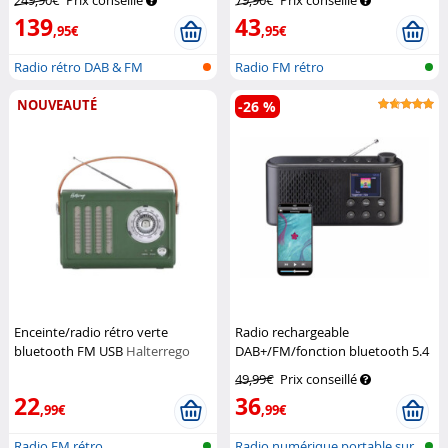
249,90€
Prix conseillé
79,90€
Prix conseillé
139
43
,95€
,95€
Radio rétro DAB & FM
Radio FM rétro
NOUVEAUTÉ
-26 %
Enceinte/radio rétro verte
Radio rechargeable
bluetooth FM USB
Halterrego
DAB+/FM/fonction bluetooth 5.4
VR-Radio
49,99€
Prix conseillé
22
36
,99€
,99€
Radio FM rétro
Radio numérique portable sur