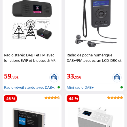
Radio stéréo DAB+ et FM avec
Radio de poche numérique
fonctions EWF et bluetooth
VR-
DAB+/FM avec écran LCD, DRC et
Radio
écouteurs DOR-265
VR-Radio
59
33
,95€
,95€
Radio-réveil stéréo avec DAB+,
Mini radio DAB+
aler...
-46 %
-44 %