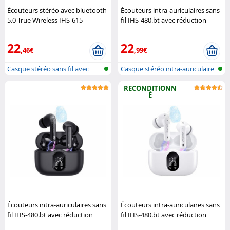
Écouteurs stéréo avec bluetooth
Écouteurs intra-auriculaires sans
5.0 True Wireless IHS-615
fil IHS-480.bt avec réduction
(Reconditionné)
Auvisio
active de bruit - blanc
Auvisio
22
22
,46€
,99€
Casque stéréo sans fil avec
Casque stéréo intra-auriculaire
bluetoo...
san...
RECONDITIONN
É
Écouteurs intra-auriculaires sans
Écouteurs intra-auriculaires sans
fil IHS-480.bt avec réduction
fil IHS-480.bt avec réduction
active de bruit - noir
Auvisio
active de bruit - blanc (Reco.)