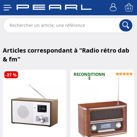
Articles correspondant à "
Radio rétro dab
& fm
"
RECONDITIONN
-37 %
É