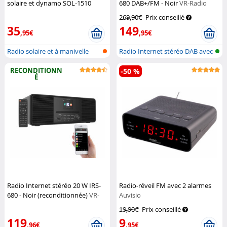
solaire et dynamo SOL-1510
680 DAB+/FM - Noir
VR-Radio
Infactory
269,90€
Prix conseillé
35
149
,95€
,95€
Radio solaire et à manivelle
Radio Internet stéréo DAB avec
blue...
RECONDITIONN
-50 %
É
Radio Internet stéréo 20 W IRS-
Radio-réveil FM avec 2 alarmes
680 - Noir (reconditionnée)
VR-
Auvisio
Radio
19,90€
Prix conseillé
119
9
,96€
,95€