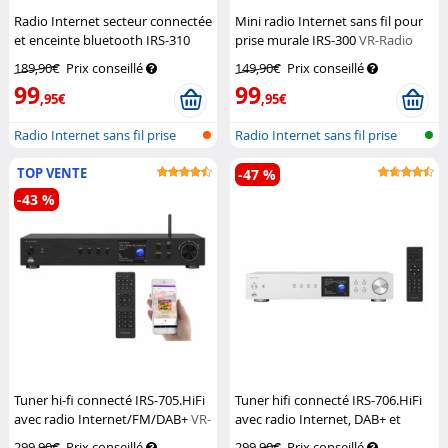
Radio Internet secteur connectée
Mini radio Internet sans fil pour
et enceinte bluetooth IRS-310
prise murale IRS-300
VR-Radio
VR-Radio
189,90€
Prix conseillé
149,90€
Prix conseillé
99
99
,95€
,95€
Radio Internet sans fil prise
Radio Internet sans fil prise
mural...
mural...
TOP VENTE
-47 %
-43 %
Tuner hi-fi connecté IRS-705.HiFi
Tuner hifi connecté IRS-706.HiFi
avec radio Internet/FM/DAB+
VR-
avec radio Internet, DAB+ et
Radio
bluetooth
VR-Radio
299,90€
Prix conseillé
299,90€
Prix conseillé