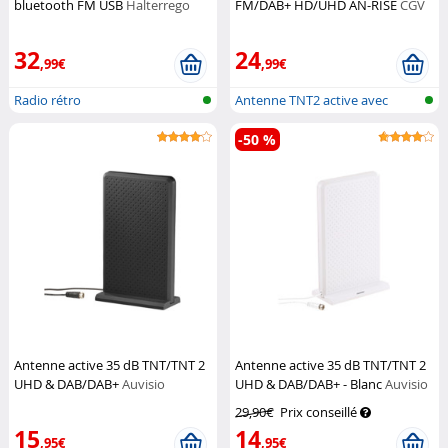
bluetooth FM USB
Halterrego
FM/DAB+ HD/UHD AN-RISE
CGV
32
24
,99€
,99€
Radio rétro
Antenne TNT2 active avec
réception...
-50 %
Antenne active 35 dB TNT/TNT 2
Antenne active 35 dB TNT/TNT 2
UHD & DAB/DAB+
Auvisio
UHD & DAB/DAB+ - Blanc
Auvisio
29,90€
Prix conseillé
15
14
,95€
,95€