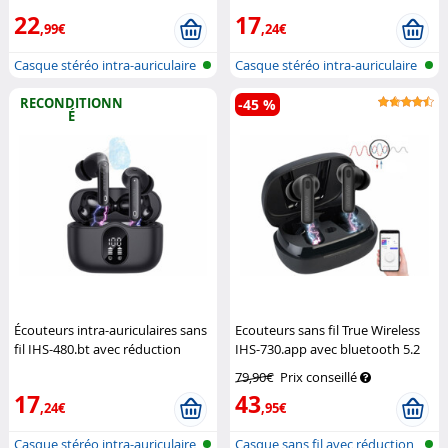
Auvisio
22
17
,99€
,24€
Casque stéréo intra-auriculaire
Casque stéréo intra-auriculaire
san...
san...
RECONDITIONN
-45 %
É
Écouteurs intra-auriculaires sans
Ecouteurs sans fil True Wireless
fil IHS-480.bt avec réduction
IHS-730.app avec bluetooth 5.2
active de bruit - noir (Reco.)
et réduction active du bruit - noir
79,90€
Prix conseillé
Auvisio
Auvisio
17
43
,24€
,95€
Casque stéréo intra-auriculaire
Casque sans fil avec réduction