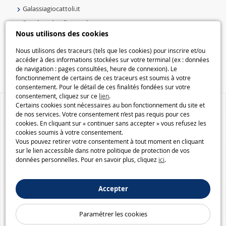
Galassiagiocattoli.it
Speelgoedmelkweg.nl
Nous utilisons des cookies
Galaxiespielzeug.be
Speelgoedmelkweg.be
Nous utilisons des traceurs (tels que les cookies) pour inscrire et/ou
accéder à des informations stockées sur votre terminal (ex : données
Macway.com
de navigation : pages consultées, heure de connexion). Le
fonctionnement de certains de ces traceurs est soumis à votre
consentement. Pour le détail de ces finalités fondées sur votre
consentement, cliquez sur ce
lien
.
Certains cookies sont nécessaires au bon fonctionnement du site et
de nos services. Votre consentement n’est pas requis pour ces
cookies. En cliquant sur « continuer sans accepter » vous refusez les
cookies soumis à votre consentement.
Vous pouvez retirer votre consentement à tout moment en cliquant
sur le lien accessible dans notre politique de protection de vos
données personnelles. Pour en savoir plus, cliquez
ici
.
Accepter
Paramétrer les cookies