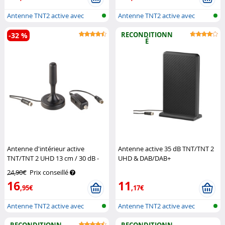
Antenne TNT2 active avec
Antenne TNT2 active avec
réception...
réception...
RECONDITIONN
-32 %
É
Antenne d'intérieur active
Antenne active 35 dB TNT/TNT 2
TNT/TNT 2 UHD 13 cm / 30 dB -
UHD & DAB/DAB+
Noir
Auvisio
(Reconditionné)
Auvisio
24,90€
Prix conseillé
16
11
,95€
,17€
Antenne TNT2 active avec
Antenne TNT2 active avec
réception...
réception...