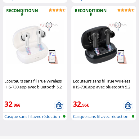
san...
du b...
RECONDITIONN
RECONDITIONN
É
É
Ecouteurs sans fil True Wireless
Ecouteurs sans fil True Wireless
IHS-730.app avec bluetooth 5.2
IHS-730.app avec bluetooth 5.2
et réduction active du bruit - blan
et réduction active du bruit - noir
Auvisio
Auvisio
32
32
,96€
,96€
Casque sans fil avec réduction
Casque sans fil avec réduction
du b...
du b...