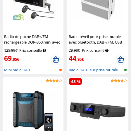
Radio de poche DAB+/FM
Radio réveil pour prise murale
rechargeable DOR-350.mini avec
avec bluetooth, DAB+/FM, USB,
écouteurs
VR-Radio
AUX, SD MPS-800.bt
VR-Radio
129,99€
Prix conseillé
79,90€
Prix conseillé
69
44
,95€
,95€
Mini radio DAB+
Radio DAB+ sur prise murale
-48 %