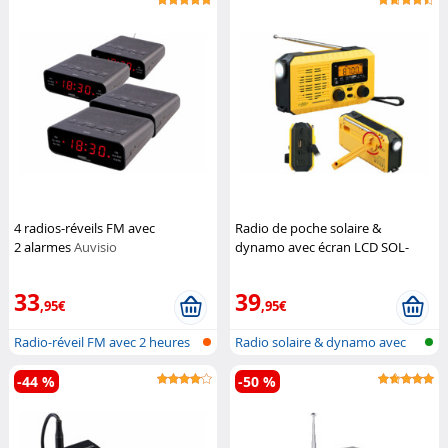
4 radios-réveils FM avec
Radio de poche solaire &
2 alarmes
Auvisio
dynamo avec écran LCD SOL-
1520
Infactory
33
39
,95€
,95€
Radio-réveil FM avec 2 heures
Radio solaire & dynamo avec
de ré...
fonctio...
-44 %
-50 %