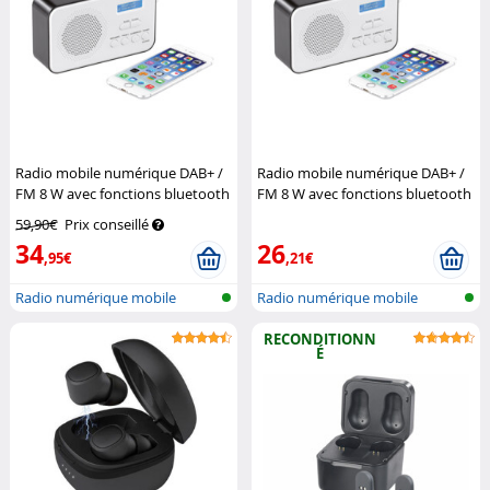
Radio mobile numérique DAB+ /
Radio mobile numérique DAB+ /
FM 8 W avec fonctions bluetooth
FM 8 W avec fonctions bluetooth
5.0 et réveil DOR-215
VR-Radio
5.0 et réveil DOR-215
59,90€
Prix conseillé
(Reconditionné)
VR-Radio
34
26
,95€
,21€
Radio numérique mobile
Radio numérique mobile
DAB+/FM avec...
DAB+/FM avec...
RECONDITIONN
É