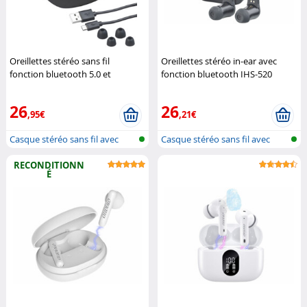
Oreillettes stéréo sans fil
Oreillettes stéréo in-ear avec
fonction bluetooth 5.0 et
fonction bluetooth IHS-520
commande vocale IHS-670
(Reconditionné)
Auvisio
Auvisio
26
26
,95€
,21€
Casque stéréo sans fil avec
Casque stéréo sans fil avec
bluetoo...
bluetoo...
RECONDITIONN
É