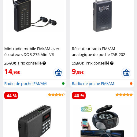
Mini radio mobile FM/AM avec
Récepteur radio FM/AM
écouteurs DOR-275.Mini
VR-
analogique de poche TAR-202
Radio
Auvisio
26,90€
Prix conseillé
19,90€
Prix conseillé
14
9
,95€
,99€
Radio de poche FM/AM
Radio de poche FM/AM
-44 %
-40 %