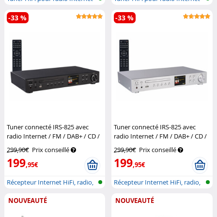
et D...
et D...
-33 %
-33 %
Tuner connecté IRS-825 avec
Tuner connecté IRS-825 avec
radio Internet / FM / DAB+ / CD /
radio Internet / FM / DAB+ / CD /
fonction bluetooth - coloris noir
fonction bluetooth - coloris
299,90€
Prix conseillé
299,90€
Prix conseillé
VR-Radio
argenté
VR-Radio
199
199
,95€
,95€
Récepteur Internet HiFi, radio,
Récepteur Internet HiFi, radio,
DAB...
DAB...
NOUVEAUTÉ
NOUVEAUTÉ