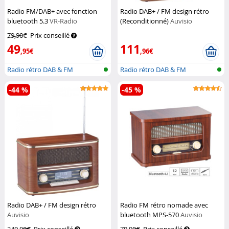
Radio FM/DAB+ avec fonction
Radio DAB+ / FM design rétro
bluetooth 5.3
VR-Radio
(Reconditionné)
Auvisio
79,90€
Prix conseillé
49
111
,95€
,96€
Radio rétro DAB & FM
Radio rétro DAB & FM
-44 %
-45 %
Radio DAB+ / FM design rétro
Radio FM rétro nomade avec
Auvisio
bluetooth MPS-570
Auvisio