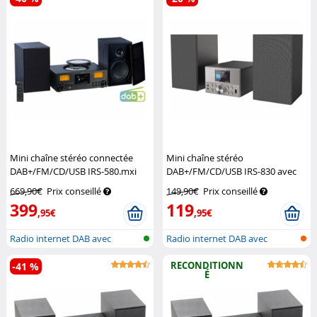
Mini chaîne stéréo connectée
Mini chaîne stéréo
DAB+/FM/CD/USB IRS-580.mxi
DAB+/FM/CD/USB IRS-830 avec
avec radio Internet
VR-Radio
fonction bluetooth 5.3
VR-Radio
669,90€
Prix conseillé
149,90€
Prix conseillé
399
119
,95€
,95€
Radio internet DAB avec
Radio internet DAB avec
lecteur CD...
lecteur CD...
RECONDITIONN
-41 %
É