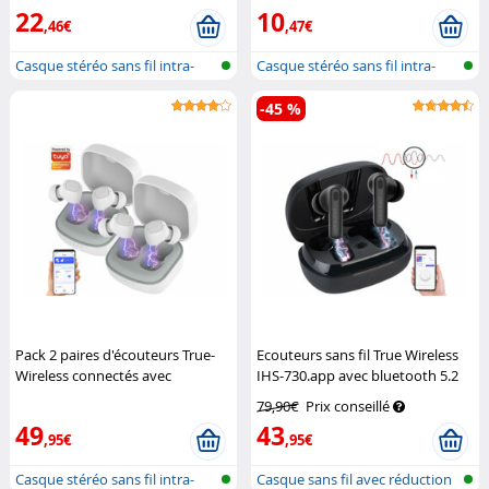
KoolStar
22
10
,46€
,47€
Casque stéréo sans fil intra-
Casque stéréo sans fil intra-
auricu...
auricu...
-45 %
Pack 2 paires d'écouteurs True-
Ecouteurs sans fil True Wireless
Wireless connectés avec
IHS-730.app avec bluetooth 5.2
bluetooth 5.0 IHS-625.app
et réduction active du bruit - noir
79,90€
Prix conseillé
Auvisio
Auvisio
49
43
,95€
,95€
Casque stéréo sans fil intra-
Casque sans fil avec réduction