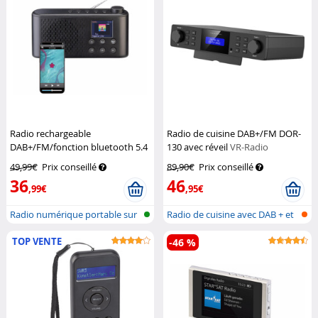
Radio rechargeable
Radio de cuisine DAB+/FM DOR-
DAB+/FM/fonction bluetooth 5.4
130 avec réveil
VR-Radio
VR-Radio
49,99€
Prix conseillé
89,90€
Prix conseillé
36
46
,99€
,95€
Radio numérique portable sur
Radio de cuisine avec DAB + et
batter...
FM
TOP VENTE
-46 %