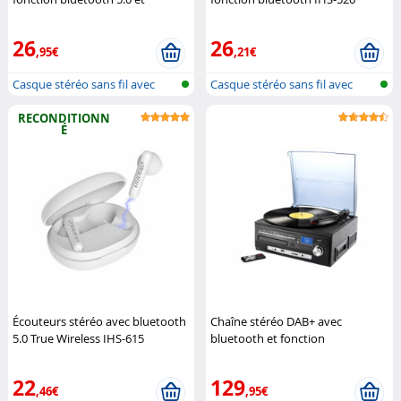
commande vocale IHS-670
(Reconditionné)
Auvisio
Auvisio
26
26
,95€
,21€
Casque stéréo sans fil avec
Casque stéréo sans fil avec
bluetoo...
bluetoo...
RECONDITIONN
É
Écouteurs stéréo avec bluetooth
Chaîne stéréo DAB+ avec
5.0 True Wireless IHS-615
bluetooth et fonction
(Reconditionné)
Auvisio
numérisation MHX-600.LP
Auvisio
22
129
,46€
,95€