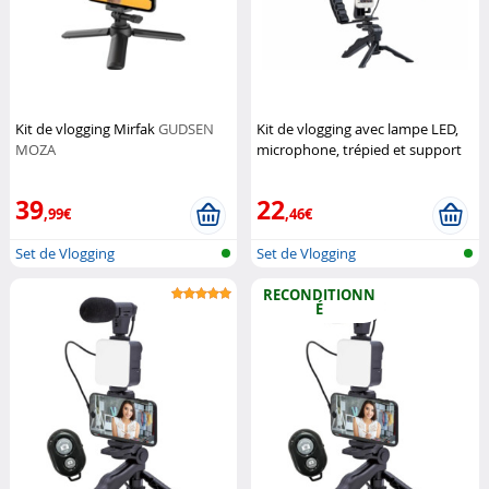
Kit de vlogging Mirfak
GUDSEN
Kit de vlogging avec lampe LED,
MOZA
microphone, trépied et support
pour smartphone
(Reconditionné)
Somikon
39
22
,99€
,46€
Set de Vlogging
Set de Vlogging
RECONDITIONN
É