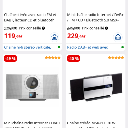
Chaîne stéréo avec radio FM et
Mini chaîne radio Internet / DAB+
DAB+, lecteur CD et bluetooth
/ FM / CD / Bluetooth 5.0 MSX-
MSX-620.dab
Auvisio
630.dab – noir
VR-Radio
129,90€
Prix conseillé
449,90€
Prix conseillé
119
229
,95€
,95€
Chaîne hi-fi stéréo verticale,
Radio DAB+ et web avec
avec...
lecteur CD,...
-49 %
-40 %
Mini chaîne radio Internet / DAB+
Chaîne stéréo MSX-600 20 W