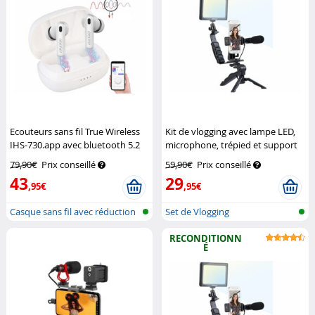
Ecouteurs sans fil True Wireless
Kit de vlogging avec lampe LED,
IHS-730.app avec bluetooth 5.2
microphone, trépied et support
et réduction active du bruit - blan
pour smartphone
Somikon
79,90€
Prix conseillé
59,90€
Prix conseillé
Auvisio
43
29
,95€
,95€
Casque sans fil avec réduction
Set de Vlogging
du b...
RECONDITIONN
É