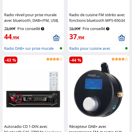
Radio réveil pour prise murale
Radio de cuisine FM stéréo avec
avec bluetooth, DAB+/FM, USB,
fonctions bluetooth MPS-650.bt
AUX, SD MPS-800.bt
VR-Radio
Auvisio
79,90€
Prix conseillé
59,90€
Prix conseillé
44
37
,95€
,95€
Radio DAB+ sur prise murale
Radio pour cuisine avec
bluetooth
-43 %
-44 %
Autoradio CD 1-DIN avec
Récepteur DAB+ avec