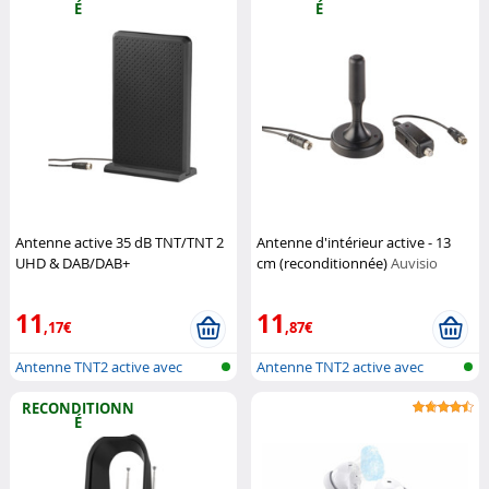
É
É
Antenne active 35 dB TNT/TNT 2
Antenne d'intérieur active - 13
UHD & DAB/DAB+
cm (reconditionnée)
Auvisio
(Reconditionné)
Auvisio
11
11
,17€
,87€
Antenne TNT2 active avec
Antenne TNT2 active avec
réception...
réception...
RECONDITIONN
É