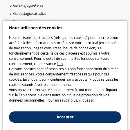
Galaxiajuguete.es
Galassiagiocattoli.it
Speelgoedmelkweg.nl
Nous utilisons des cookies
Galaxiespielzeug.be
Speelgoedmelkweg.be
Nous utilisons des traceurs (tels que les cookies) pour inscrire et/ou
accéder à des informations stockées sur votre terminal (ex : données
Macway.com
de navigation : pages consultées, heure de connexion). Le
fonctionnement de certains de ces traceurs est soumis à votre
consentement. Pour le détail de ces finalités fondées sur votre
consentement, cliquez sur ce
lien
.
Certains cookies sont nécessaires au bon fonctionnement du site et
de nos services. Votre consentement n’est pas requis pour ces
cookies. En cliquant sur « continuer sans accepter » vous refusez les
cookies soumis à votre consentement.
Vous pouvez retirer votre consentement à tout moment en cliquant
sur le lien accessible dans notre politique de protection de vos
données personnelles. Pour en savoir plus, cliquez
ici
.
Accepter