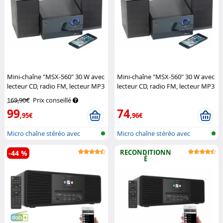
Mini-chaîne "MSX-560" 30 W avec
Mini-chaîne "MSX-560" 30 W avec
lecteur CD, radio FM, lecteur MP3
lecteur CD, radio FM, lecteur MP3
et bluetooth
Auvisio
et bluetooth
Auvisio
169,90€
Prix conseillé
99
74
,95€
,96€
Micro chaîne stéréo avec
Micro chaîne stéréo avec
bluetooth
bluetooth
RECONDITIONN
-44 %
É