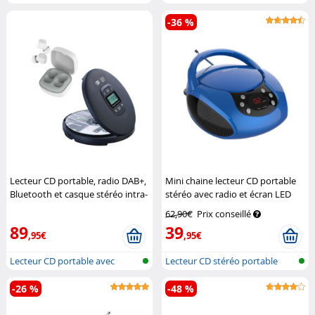
et D...
batterie,...
-36 %
Lecteur CD portable, radio DAB+,
Mini chaine lecteur CD portable
Bluetooth et casque stéréo intra-
stéréo avec radio et écran LED
auriculaire
Auvisio
Auvisio
62,90€
Prix conseillé
89
39
,95€
,95€
Lecteur CD portable avec
Lecteur CD stéréo portable
batterie,...
avec rad...
-26 %
-48 %