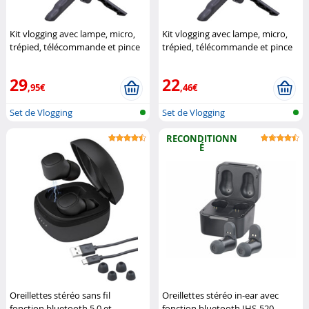
Kit vlogging avec lampe, micro,
Kit vlogging avec lampe, micro,
trépied, télécommande et pince
trépied, télécommande et pince
pour smartphone
Inovalley
pour smartphone
(Reconditionné)
Inovalley
29
22
,95€
,46€
Set de Vlogging
Set de Vlogging
RECONDITIONN
É
Oreillettes stéréo sans fil
Oreillettes stéréo in-ear avec
fonction bluetooth 5.0 et
fonction bluetooth IHS-520