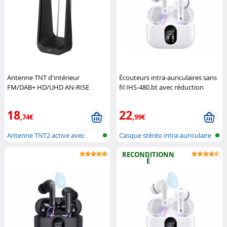
Antenne TNT d'intérieur
Écouteurs intra-auriculaires sans
FM/DAB+ HD/UHD AN-RISE
fil IHS-480.bt avec réduction
(Reconditionné)
CGV
active de bruit - blanc
Auvisio
18
22
,74€
,99€
Antenne TNT2 active avec
Casque stéréo intra-auriculaire
réception...
san...
RECONDITIONN
É