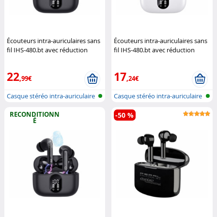
Écouteurs intra-auriculaires sans
Écouteurs intra-auriculaires sans
fil IHS-480.bt avec réduction
fil IHS-480.bt avec réduction
active de bruit - noir
Auvisio
active de bruit - blanc (Reco.)
Auvisio
22
17
,99€
,24€
Casque stéréo intra-auriculaire
Casque stéréo intra-auriculaire
san...
san...
RECONDITIONN
-50 %
É