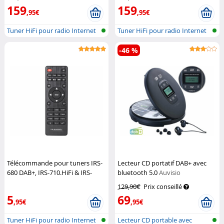
VR-Radio
159
159
,95€
,95€
Tuner HiFi pour radio Internet
Tuner HiFi pour radio Internet
et D...
et D...
-46 %
Télécommande pour tuners IRS-
Lecteur CD portatif DAB+ avec
680 DAB+, IRS-710.HiFi & IRS-
bluetooth 5.0
Auvisio
711.HiFi
VR-Radio
129,90€
Prix conseillé
5
69
,95€
,95€
Tuner HiFi pour radio Internet
Lecteur CD portable avec