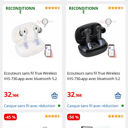
auricu...
du b...
RECONDITIONN
RECONDITIONN
É
É
Ecouteurs sans fil True Wireless
Ecouteurs sans fil True Wireless
IHS-730.app avec bluetooth 5.2
IHS-730.app avec bluetooth 5.2
et réduction active du bruit - blan
et réduction active du bruit - noir
Auvisio
Auvisio
32
32
,96€
,96€
Casque sans fil avec réduction
Casque sans fil avec réduction
du b...
du b...
-45 %
-50 %