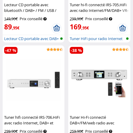
Lecteur CD portable avec
Tuner hi-fi connecté IRS-705.HiFi
bluetooth / DAB+ / FM / USB /
avec radio Internet/FM/DAB+
VR-
AUX
VR-Radio
Radio
149,90€
Prix conseillé
299,90€
Prix conseillé
89
169
,95€
,95€
Lecteur CD portable avec DAB+
Tuner HiFi pour radio Internet
et bl...
et D...
-47 %
-38 %
Tuner hifi connecté IRS-706.HiFi
Tuner Hi-Fi connecté
avec radio Internet, DAB+ et
DAB+/FM/web radio avec
bluetooth
VR-Radio
fonction streaming IRS-711.HiFi
299,90€
Prix conseillé
259,90€
Prix conseillé