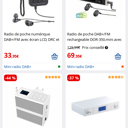
Radio de poche numérique
Radio de poche DAB+/FM
DAB+/FM avec écran LCD, DRC et
rechargeable DOR-350.mini avec
écouteurs DOR-265
VR-Radio
écouteurs
VR-Radio
129,99€
Prix conseillé
33
69
,95€
,95€
Mini radio DAB+
Mini radio DAB+
-44 %
-37 %