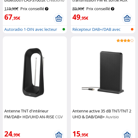
bluetooth CAS-3700.bt
CreaSono
transmission FM et sortie AUX
FMX-610.dab
Auvisio
119,90€
Prix conseillé
89,90€
Prix conseillé
67
49
,95€
,95€
Autoradio 1-DIN avec lecteur
Récepteur DAB+/DAB avec
CD, Bl...
émetteur FM...
Antenne TNT d'intérieur
Antenne active 35 dB TNT/TNT 2
FM/DAB+ HD/UHD AN-RISE
CGV
UHD & DAB/DAB+
Auvisio
24
15
,99€
,95€