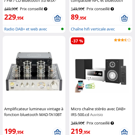
/ FM / CD Bluetooth 5.0 MSX-
compatible NFC et bluetooth
630.dab – argent
VR-Radio
Auvisio
449,90€
Prix conseillé
149,90€
Prix conseillé
229
89
,95€
,95€
Radio DAB+ et web avec
Chaîne hifi verticale avec
lecteur CD,...
lecteur...
-37 %
Amplificateur lumineux vintage à
Micro chaîne stéréo avec DAB+
fonction bluetooth MAD-TA10BT
IRS-500.cd
Auvisio
Madison
349,90€
Prix conseillé
199
219
,95€
,95€