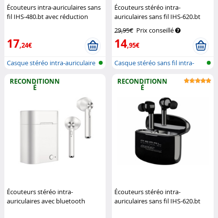
Écouteurs intra-auriculaires sans
Écouteurs stéréo intra-
fil IHS-480.bt avec réduction
auriculaires sans fil IHS-620.bt
active de bruit - noir (Reco.)
Auvisio
29,95€
Prix conseillé
Auvisio
17
14
,24€
,95€
Casque stéréo intra-auriculaire
Casque stéréo sans fil intra-
san...
auricu...
RECONDITIONN
RECONDITIONN
É
É
Écouteurs stéréo intra-
Écouteurs stéréo intra-
auriculaires avec bluetooth
auriculaires sans fil IHS-620.bt
VoyagAir (Reconditionné)
(Reconditionné)
Auvisio