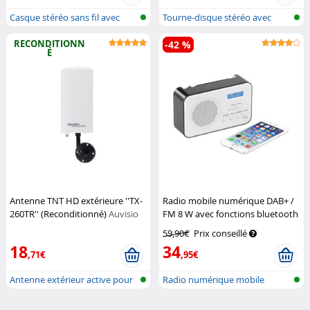
Casque stéréo sans fil avec
Tourne-disque stéréo avec
bluetoo...
numérisat...
RECONDITIONN
-42 %
É
Antenne TNT HD extérieure ''TX-
Radio mobile numérique DAB+ /
260TR'' (Reconditionné)
Auvisio
FM 8 W avec fonctions bluetooth
5.0 et réveil DOR-215
VR-Radio
59,90€
Prix conseillé
18
34
,71€
,95€
Antenne extérieur active pour
Radio numérique mobile
la TN...
DAB+/FM avec...