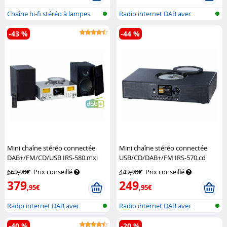
Chaîne hi-fi stéréo à lampes
Radio internet DAB avec
avec l...
lecteur CD...
-43 %
-44 %
Mini chaîne stéréo connectée
Mini chaîne stéréo connectée
DAB+/FM/CD/USB IRS-580.mxi
USB/CD/DAB+/FM IRS-570.cd
avec radio Internet
VR-Radio
avec radio Internet
VR-Radio
669,90€
Prix conseillé
449,90€
Prix conseillé
379
249
,95€
,95€
Radio internet DAB avec
Radio internet DAB avec
lecteur CD...
lecteur CD...
-40 %
-20 %