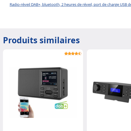
Radio-réveil DAB+, bluetooth, 2 heures de réveil, port de charge USB de
Produits similaires