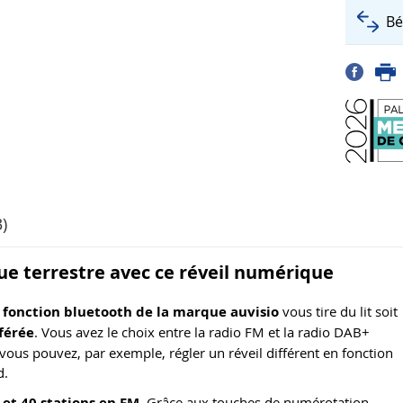
Bé
)
ue terrestre avec ce réveil numérique
 fonction bluetooth de la marque auvisio
vous tire du lit soit
éférée
. Vous avez le choix entre la radio FM et la radio DAB+
us pouvez, par exemple, régler un réveil différent en fonction
d.
 et 40 stations en FM
. Grâce aux touches de numérotation