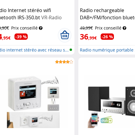
dio Internet stéréo wifi
Radio rechargeable
uetooth IRS-350.bt
VR-Radio
DAB+/FM/fonction bluet
VR-Radio
9,90€
Prix conseillé
49,99€
Prix conseillé
4
36
-39 %
-26 %
,95€
,99€
io internet stéréo avec réseau s...
Radio numérique portable 
batter...