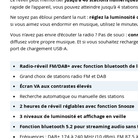
rapide de l'appareil, vous pouvez atteindre jusqu'à 4 statio
Ne soyez pas ébloui pendant la nuit :
réglez la luminosité 
si vous aimez vous endormir en musique, utilisez le minuteur 
Vous n'avez pas envie d'écouter la radio ? Pas de souci :
conn
diffusez votre propre musique. Et si vous souhaitez rechar
port de chargement USB-A.
Radio-réveil FM/DAB+ avec fonction bluetooth de 
Grand choix de stations radio FM et DAB
Écran VA aux contrastes élevés
Recherche automatique ou manuelle des stations
2 heures de réveil réglables avec fonction Snooze
3 niveaux de luminosité et affichage en veille
Fonction bluetooth 5.2 pour streaming audio sans 
Fréquences : DAB+ 174 à 240 MHz (10 dBm), FM 87,5 