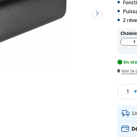
Fonct
Puissa
2 réve
Choisis
1
En st
Voir la
1
L
Dé