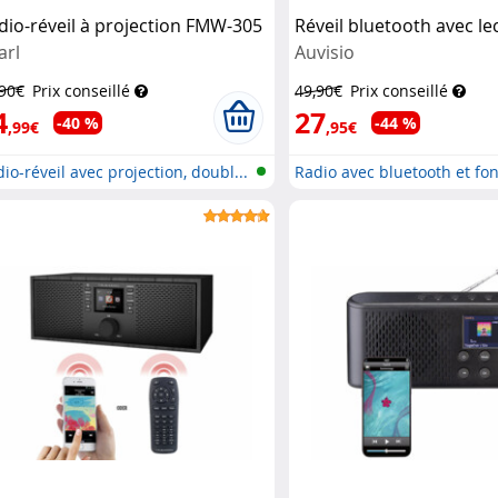
dio-réveil à projection FMW-305
Réveil bluetooth avec l
arl
Auvisio
,90€
Prix conseillé
49,90€
Prix conseillé
4
27
-40 %
-44 %
,99€
,95€
io-réveil avec projection, doubl...
Radio avec bluetooth et fonc