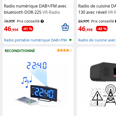
Radio numérique DAB+/FM avec
Radio de cuisine 
bluetooth DOR-225
VR-Radio
130 avec réveil
VR-
79,90€
Prix conseillé
89,90€
Prix conseillé
46
46
-41 %
-48 %
,95€
,95€
Radio portable numérique DAB+/FM
Radio de cuisine avec
av...
RECONDITIONNÉ