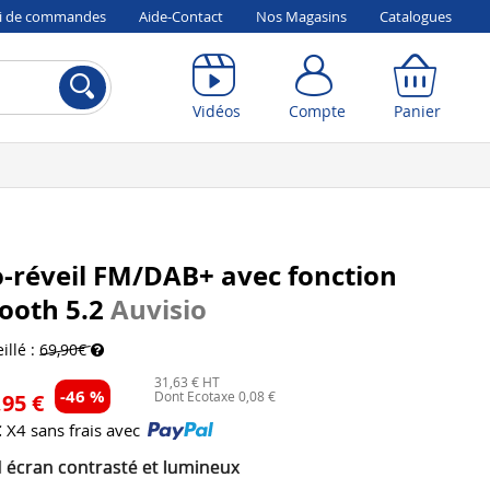
vi de commandes
Aide-Contact
Nos Magasins
Catalogues
Compte
Panier
Vidéos
Compte
Panier
-réveil FM/DAB+ avec fonction
ooth 5.2
Auvisio
illé :
69,90€
31,63 € HT
-46 %
Dont Ecotaxe 0,08 €
,95 €
€
X4 sans frais avec
 écran contrasté et lumineux