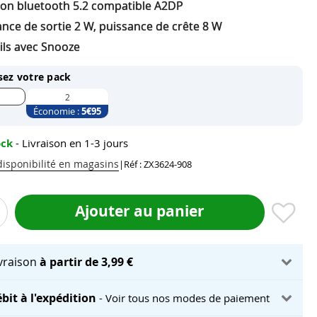
ion bluetooth 5.2 compatible A2DP
nce de sortie 2 W, puissance de crête 8 W
ils avec Snooze
sez votre pack
2
Économie :
5
€95
ock
- Livraison en 1-3 jours
 disponibilité en magasins
|
Réf : ZX3624-908
Ajouter au panier
ivraison
à partir de 3,99 €
bit à l'expédition
- Voir tous nos modes de paiement