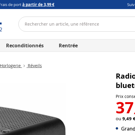
Frais de port
à partir de 3,99 €
Sui
Reconditionnés
Rentrée
Horlogerie
Réveils
Radio
bluet
Prix conse
37
ou
9,49 
Grand