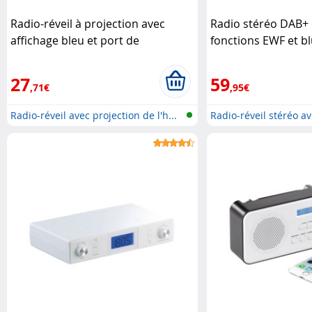
Radio-réveil à projection avec
Radio stéréo DAB+ 
affichage bleu et port de
fonctions EWF et b
chargement USB
Auvisio
Radio
27
59
,71€
,95€
Radio-réveil avec projection de l'h...
Radio-réveil stéréo av