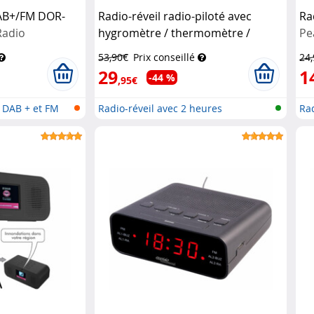
DAB+/FM DOR-
Radio-réveil radio-piloté avec
Ra
Radio
hygromètre / thermomètre /
Pe
chargement USB
Auvisio
53,90€
Prix conseillé
24
29
1
-44 %
,95€
 DAB + et FM
Radio-réveil avec 2 heures
Rad
d'alarme...