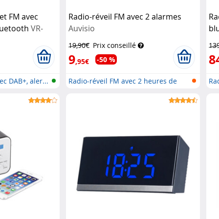
et FM avec
Radio-réveil FM avec 2 alarmes
Ra
luetooth
VR-
Auvisio
bl
19,90€
Prix conseillé
13
9
8
-50 %
,95€
ec DAB+, aler...
Radio-réveil FM avec 2 heures de
Rad
ré...