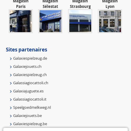
Magasin
Magasin
Magasin
Magasin
Paris
Sélestat
Strasbourg
Lyon
Sites partenaires
Galaxiespielzeug.de
Galaxiejouets.ch
Galaxiespielzeug.ch
Galassiagiocattoli.ch
Galaxiajuguete.es
Galassiagiocattoli.it
Speelgoedmelkweg.nl
Galaxiejouets.be
Galaxiespielzeug.be