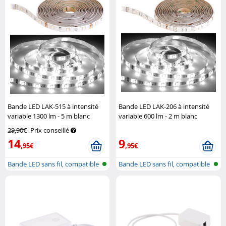
Bande LED LAK-515 à intensité
Bande LED LAK-206 à intensité
variable 1300 lm - 5 m blanc
variable 600 lm - 2 m blanc
lumière du jour
Luminea Home
lumière du jour
Luminea
29,90€
Prix conseillé
Control
14
9
,95€
,95€
Bande LED sans fil, compatible
Bande LED sans fil, compatible
avec...
avec...