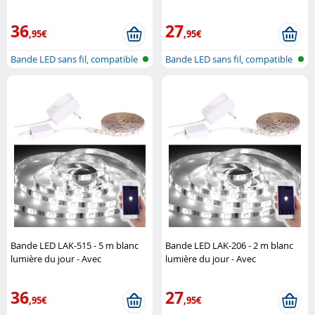
Luminea Home Control
Luminea Home Control
36
27
,95€
,95€
Bande LED sans fil, compatible
Bande LED sans fil, compatible
avec...
avec...
Bande LED LAK-515 - 5 m blanc
Bande LED LAK-206 - 2 m blanc
lumière du jour - Avec
lumière du jour - Avec
accessoires
Luminea Home
accessoires
Luminea Home
Control
Control
36
27
,95€
,95€