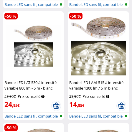
Bande LED sans fil, compatible
Bande LED sans fil, compatible
avec...
avec...
-50 %
-50 %
Bande LED LAT-530 à intensité
Bande LED LAM-515 à intensité
variable 800 lm - 5 m - blanc
variable 1300 lm / 5 m blanc
ajustable
Luminea Home Control
chaud
Luminea Home Control
49,90€
Prix conseillé
29,90€
Prix conseillé
24
14
,95€
,95€
Bande LED sans fil, compatible
Bande LED sans fil, compatible
avec...
avec...
-50 %