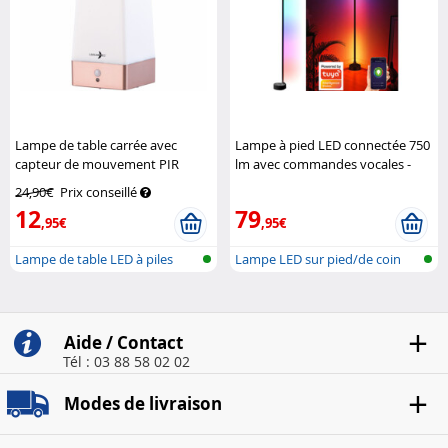
Lampe de table carrée avec
Lampe à pied LED connectée 750
capteur de mouvement PIR
lm avec commandes vocales -
rechargeable
Lunartec
coloris noir
Luminea
24,90€
Prix conseillé
12
79
,95€
,95€
Lampe de table LED à piles
Lampe LED sur pied/de coin
avec cap...
réseau s...
Aide / Contact
Tél : 03 88 58 02 02
Modes de livraison