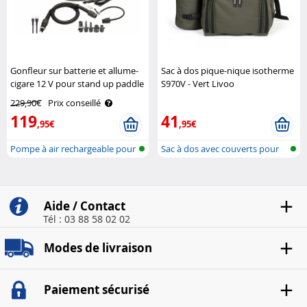
Gonfleur sur batterie et allume-
Sac à dos pique-nique isotherme
cigare 12 V pour stand up paddle
S970V - Vert Livoo
AGT
229,90€
Prix conseillé
119
41
,95€
,95€
Pompe à air rechargeable pour
Sac à dos avec couverts pour
les p..
pique-..
Aide / Contact
Tél : 03 88 58 02 02
Modes de livraison
Paiement sécurisé