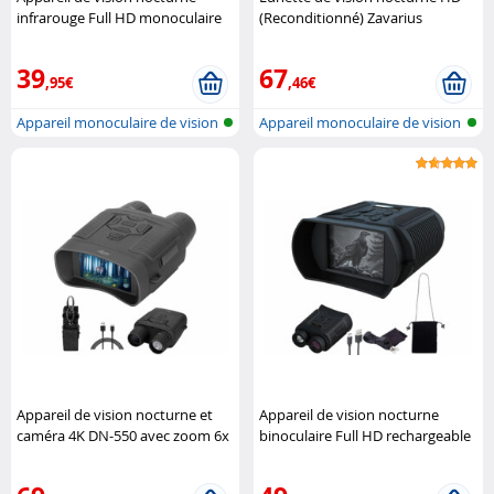
infrarouge Full HD monoculaire
(Reconditionné) Zavarius
Zavarius
39
67
,95€
,46€
Appareil monoculaire de vision
Appareil monoculaire de vision
noct..
noct..
Appareil de vision nocturne et
Appareil de vision nocturne
caméra 4K DN-550 avec zoom 6x
binoculaire Full HD rechargeable
Zavarius
DN-400 Zavarius