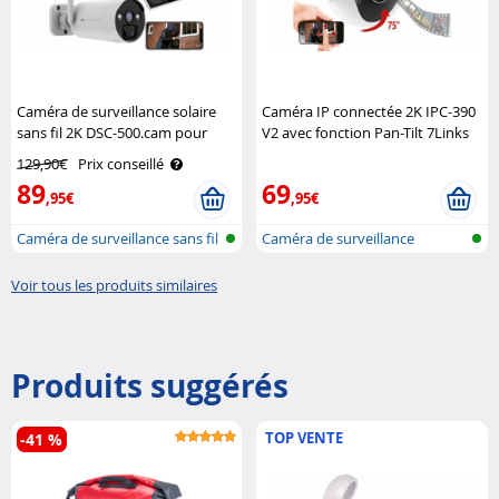
Caméra de surveillance solaire
Caméra IP connectée 2K IPC-390
sans fil 2K DSC-500.cam pour
V2 avec fonction Pan-Tilt 7Links
enregistreur DSC-500.nvr
129,90€
Prix conseillé
VisorTech
89
69
,95€
,95€
Caméra de surveillance sans fil
Caméra de surveillance
ave..
d'extérieur ..
Voir tous les produits similaires
Produits suggérés
TOP VENTE
-41 %