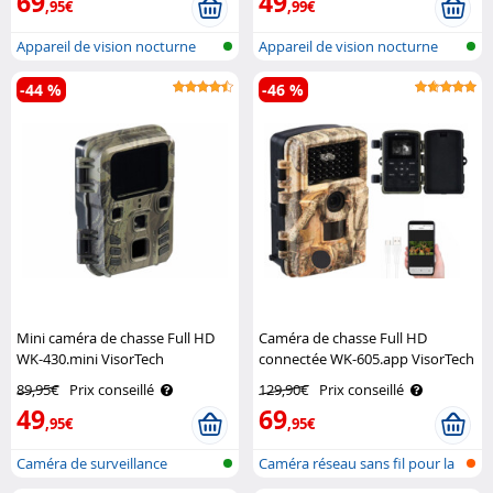
69
49
,95€
,99€
Appareil de vision nocturne
Appareil de vision nocturne
avec en..
binocul..
-44 %
-46 %
Mini caméra de chasse Full HD
Caméra de chasse Full HD
WK-430.mini VisorTech
connectée WK-605.app VisorTech
89,95€
Prix conseillé
129,90€
Prix conseillé
49
69
,95€
,95€
Caméra de surveillance
Caméra réseau sans fil pour la
Animaux
faun..