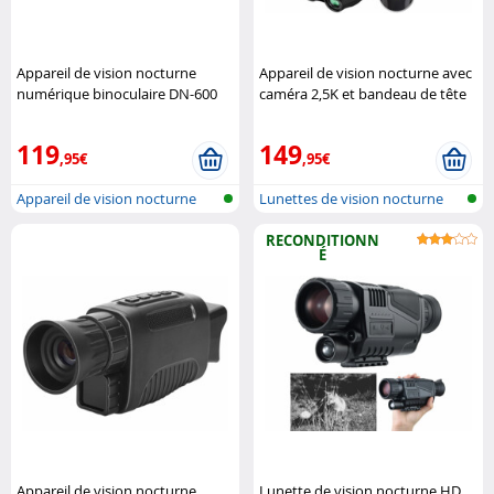
Appareil de vision nocturne
Appareil de vision nocturne avec
numérique binoculaire DN-600
caméra 2,5K et bandeau de tête
Zavarius
Zavarius
119
149
,95€
,95€
Appareil de vision nocturne
Lunettes de vision nocturne
numériq..
RECONDITIONN
É
Appareil de vision nocturne
Lunette de vision nocturne HD