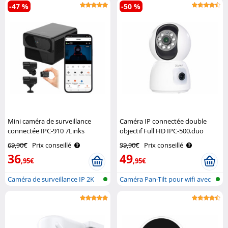
-47 %
-50 %
Mini caméra de surveillance
Caméra IP connectée double
connectée IPC-910 7Links
objectif Full HD IPC-500.duo
7Links
69,90€
Prix conseillé
99,90€
Prix conseillé
36
49
,95€
,95€
Caméra de surveillance IP 2K
Caméra Pan-Tilt pour wifi avec
avec v..
2 le..