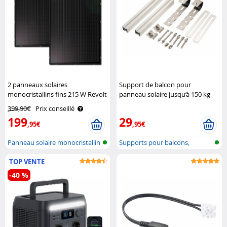
2 panneaux solaires
Support de balcon pour
monocristallins fins 215 W Revolt
panneau solaire jusqu’à 150 kg
Revolt
399,90€
Prix conseillé
199
29
,95€
,95€
Panneau solaire monocristallin
Supports pour balcons,
fin ..
clôtures et ..
TOP VENTE
-40 %