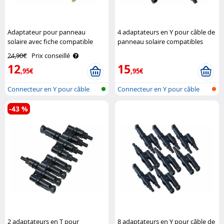
Adaptateur pour panneau
4 adaptateurs en Y pour câble de
solaire avec fiche compatible
panneau solaire compatibles
MC4 vers fiche creuse 8 mm
avec MC4 Revolt
24,90€
Prix conseillé
Revolt
12
15
,95€
,95€
Connecteur en Y pour câble
Connecteur en Y pour câble
solaire
solaire
-43 %
2 adaptateurs en T pour
8 adaptateurs en Y pour câble de