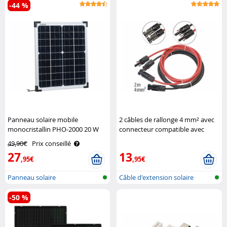
-44 %
Panneau solaire mobile
2 câbles de rallonge 4 mm² avec
monocristallin PHO-2000 20 W
connecteur compatible avec
Revolt
MC4 – 2 m Revolt
49,90€
Prix conseillé
27
13
,95€
,95€
Panneau solaire
Câble d'extension solaire
compatibl..
-50 %