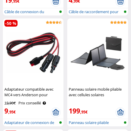
19
4
,95€
,99€
Câble de connexion du
Câble de raccordement pour
module solair..
module s..
-50 %
Adaptateur compatible avec
Panneau solaire mobile pliable
MC4 vers Anderson pour
avec cellules solaires
panneau solaire – 1,5 m Revolt
monocristallines - 100 W Revolt
19,90€
Prix conseillé
9
199
,95€
,95€
Adaptateur de connexion de
Panneau solaire pliable
panneau ..