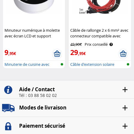
Minuteur numérique à molette
Câble de rallonge 2 x 6 mm² avec
avec écran LCD et support
connecteur compatible avec
magnétique Pearl
MC4 – 5 m Revolt
49,90€
Prix conseillé
9
29
,95€
,95€
Minuterie de cuisine avec
Câble d'extension solaire
attache m..
compatibl..
Aide / Contact
Tél : 03 88 58 02 02
Modes de livraison
Paiement sécurisé