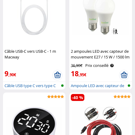
Câble USB-C vers USB-C - 1 m
2 ampoules LED avec capteur de
Macway
mouvement E27 / 15 W / 1500 lm
/ 6500 K Luminea
36,90€
Prix conseillé
9
18
,90€
,95€
Câble USB type C vers type C
Ampoule LED avec capteur de
mouveme..
-40 %