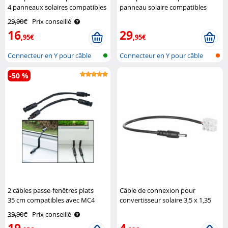
4 panneaux solaires compatibles
panneau solaire compatibles
avec MC4 Revolt
avec MC4 Revolt
29,90€
Prix conseillé
16
29
,95€
,95€
Connecteur en Y pour câble
Connecteur en Y pour câble
solaire
solaire
-50 %
2 câbles passe-fenêtres plats
Câble de connexion pour
35 cm compatibles avec MC4
convertisseur solaire 3,5 x 1,35
Revolt
mm Revolt
39,90€
Prix conseillé