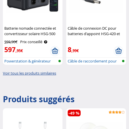
Batterie nomade connectée et
Câble de connexion DC pour
convertisseur solaire HSG-500
batteries d'appoint HSG-420 et
onduleur – 614,4 Wh Revolt
HSG-800 Revolt
999,90€
Prix conseillé
597
8
,95€
,99€
Powerstation & générateur
Câble de raccordement pour
solaire a..
module s..
Voir tous les produits similaires
Produits suggérés
-49 %