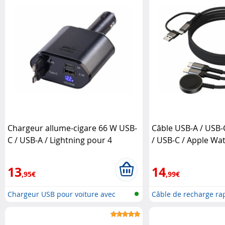
Chargeur allume-cigare 66 W USB-
Câble USB-A / USB-C
C / USB-A / Lightning pour 4
/ USB-C / Apple Wa
appareils Revolt
Callstel
13
14
,95€
,99€
Chargeur USB pour voiture avec
Câble de recharge ra
USB-..
6e..