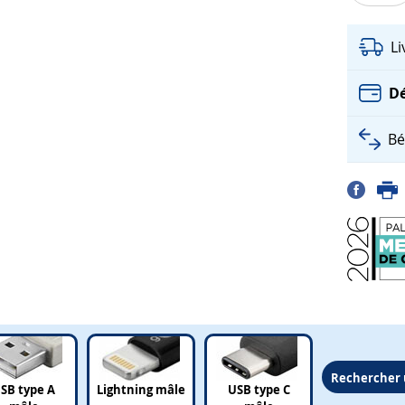
L
Dé
Bé
Rechercher 
SB type A
Lightning mâle
USB type C