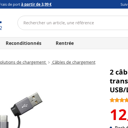
Frais de port
à partir de 3,99 €
Sui
Reconditionnés
Rentrée
olutions de chargement
Câbles de chargement
2 câb
trans
USB/
12