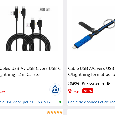
câbles USB-A / USB-C vers USB-C
Câble USB-A/C vers USB
ightning - 2 m Callstel
C/Lightning format porte
Power Delivery 100 W Ca
19,90€
Prix conseillé
9
-50 %
95€
,95€
ble USB 4en1 pour USB-A ou -C
Câble de données et de re
..
rap..