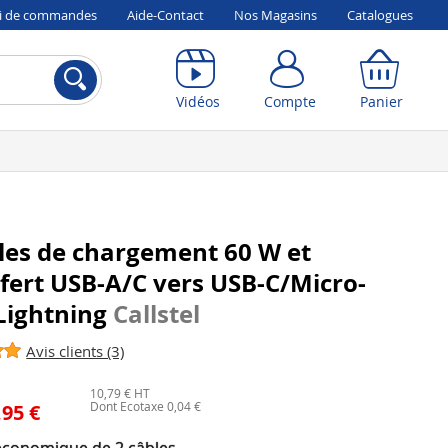
vi de commandes
Aide-Contact
Nos Magasins
Catalogues
Compte
Panier
Vidéos
Compte
Panier
les de chargement 60 W et
fert USB-A/C vers USB-C/Micro-
Lightning
Callstel
Avis clients (3)
10,79 € HT
Dont Ecotaxe 0,04 €
,95 €