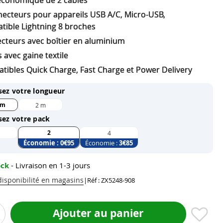
économique de 2 câbles
necteurs pour appareils USB A/C, Micro-USB,
tible Lightning 8 broches
cteurs avec boîtier en aluminium
 avec gaine textile
tibles Quick Charge, Fast Charge et Power Delivery
sez votre longueur
 m
2 m
sez votre pack
2
4
Économie :
0
€95
Économie :
3
€85
ock
- Livraison en 1-3 jours
 disponibilité en magasins
|
Réf : ZX5248-908
Ajouter au panier