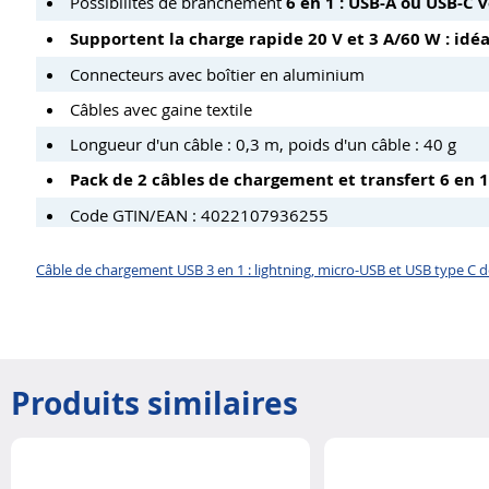
Possibilités de branchement
6 en 1 : USB-A ou USB-C 
Supportent la charge rapide 20 V et 3 A/60 W : id
Connecteurs avec boîtier en aluminium
Câbles avec gaine textile
Longueur d'un câble : 0,3 m, poids d'un câble : 40 g
Pack de 2 câbles de chargement et transfert 6 en 
Code GTIN/EAN : 4022107936255
Câble de chargement USB 3 en 1 : lightning, micro-USB et USB type C de
Produits similaires