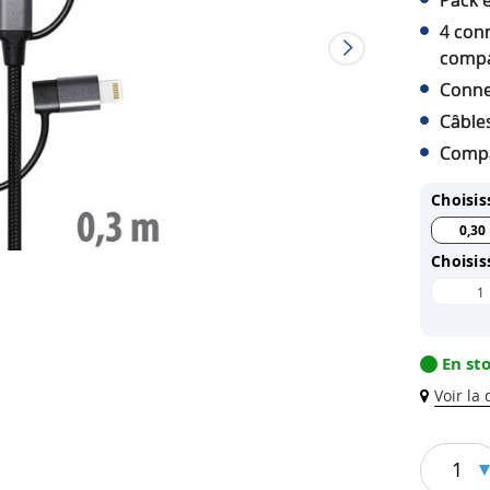
Pack 
4 con
compa
Conne
Câbles
Compa
Choisis
0,30
Choisis
1
En st
Voir la
1