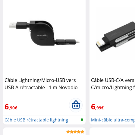
Câble Lightning/Micro-USB vers
Câble USB-C/A vers
USB-A rétractable - 1 m Novodio
C/micro/Lightning 
Power Delivery 50 W
6
6
,90€
,99€
Câble USB rétractable lightning
Mini-câble ultra-comp
USB..