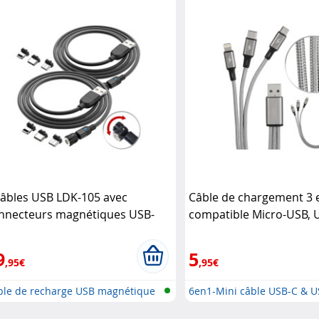
câbles USB LDK-105 avec
Câble de chargement 3 
nnecteurs magnétiques USB-
compatible Micro-USB, 
Micro-USB/Lightning Callstel
Lightning - 30 cm Callste
9
5
,95€
,95€
ble de recharge USB magnétique
6en1-Mini câble USB-C & U
..