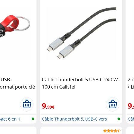
 USB-
Câble Thunderbolt 5 USB-C 240 W -
2 
format porte clé
100 cm Callstel
/ L
 Callstel
9
9
,99€
,
act 6 en 1
Câble Thunderbolt 5, USB-C vers
Câ
USB..
ver