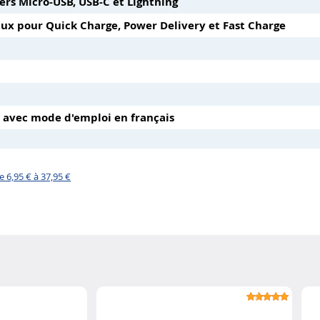
vers Micro-USB, USB-C et Lightning
éaux pour Quick Charge, Power Delivery et Fast Charge
1 avec mode d'emploi en français
 6,95 € à 37,95 €