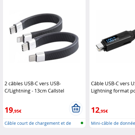
2 câbles USB-C vers USB-
Câble USB-C vers U
C/Lightning - 13cm Callstel
Lightning format p
Delivery 100 W Call
19
12
,95€
,95€
Câble court de chargement et de
Mini-câble de donnée
don..
3..