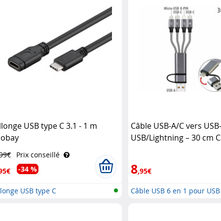
llonge USB type C 3.1 - 1 m
Câble USB-A/C vers USB
obay
USB/Lightning – 30 cm Ca
,99€
Prix conseillé
8
-34 %
95€
,95€
llonge USB type C
Câble USB 6 en 1 pour USB 
M..