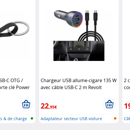
SB-C OTG /
Chargeur USB allume-cigare 135 W
2 
orte clé Power
avec câble USB-C 2 m Revolt
co
stel
C/
22
1
,95€
s & de charge
Adaptateur secteur USB voiture
Câ
avec..