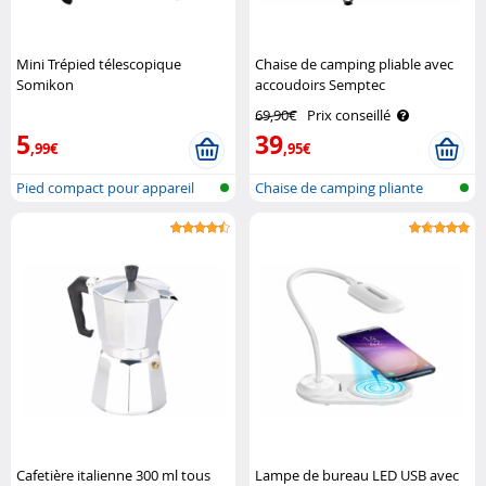
Mini Trépied télescopique
Chaise de camping pliable avec
Somikon
accoudoirs Semptec
69,90€
Prix conseillé
5
39
,99€
,95€
Pied compact pour appareil
Chaise de camping pliante
photo
avec acco..
Cafetière italienne 300 ml tous
Lampe de bureau LED USB avec