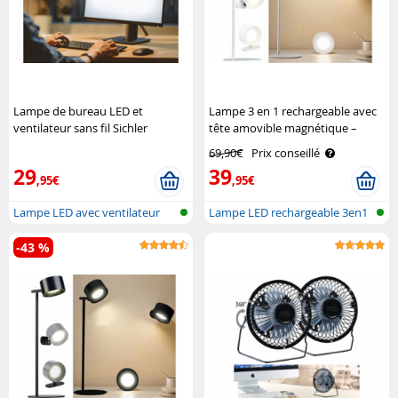
Lampe de bureau LED et
Lampe 3 en 1 rechargeable avec
ventilateur sans fil Sichler
tête amovible magnétique –
Haushaltsgeräte
coloris blanc Lunartec
69,90€
Prix conseillé
29
39
,95€
,95€
Lampe LED avec ventilateur
Lampe LED rechargeable 3en1
pour ord..
-43 %