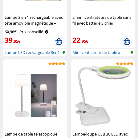
Lampe 3 en 1 rechargeable avec
2 mini ventilateurs de table sans
tête amovible magnétique –
fil avec batterie Sichler
coloris noir Lunartec
Haushaltsgeräte
69,90€
Prix conseillé
39
22
,95€
,95€
Lampe LED rechargeable 3en1
Mini ventilateur de table à
batteri..
Lampe de table télescopique
Lampe-loupe USB 36 LED avec