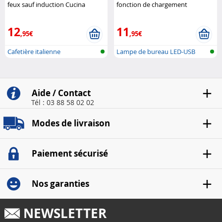
feux sauf induction Cucina
fonction de chargement
Dimodena
compatible Qi Pearl
12
11
,95€
,95€
Cafetière italienne
Lampe de bureau LED-USB
avec foncti..
Aide / Contact
Tél : 03 88 58 02 02
Modes de livraison
Paiement sécurisé
Nos garanties
NEWSLETTER