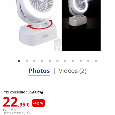
Photos
Vidéos (2)
Prix conseillé :
39,90€
22
-42 %
,95 €
19,13 € HT
Dont Ecotaxe 0,11 €