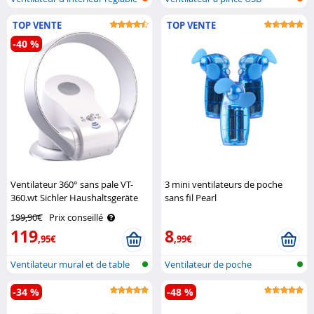
en..
TOP VENTE
TOP VENTE
-40 %
Ventilateur 360° sans pale VT-
3 mini ventilateurs de poche
360.wt Sichler Haushaltsgeräte
sans fil Pearl
199,90€
Prix conseillé
119
8
,95€
,99€
Ventilateur mural et de table
Ventilateur de poche
sans ..
-34 %
-48 %