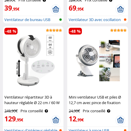
39
69
,95€
,95€
Ventilateur de bureau USB
Ventilateur 3D avec oscillation
3D
-48 %
-48 %
Ventilateur répartiteur 3D à
Mini ventilateur USB et piles Ø
hauteur réglable Ø 22 cm / 60 W
12,7 cm avec pince de fixation
Sichler Haushaltsgeräte
Sichler Haushaltsgeräte
249,90€
Prix conseillé
24,90€
Prix conseillé
129
12
,95€
,99€
Ventilateur d'intérieur réglable
Ventilateur à pince USB