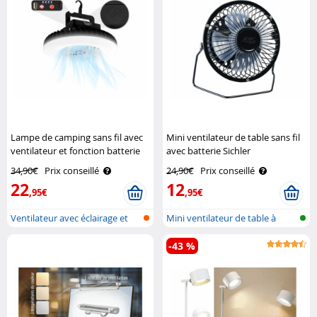
Lampe de camping sans fil avec
Mini ventilateur de table sans fil
ventilateur et fonction batterie
avec batterie Sichler
d'appoint Semptec
Haushaltsgeräte
34,90€
Prix conseillé
24,90€
Prix conseillé
22
12
,95€
,95€
Ventilateur avec éclairage et
Mini ventilateur de table à
fonct..
batteri..
-43 %