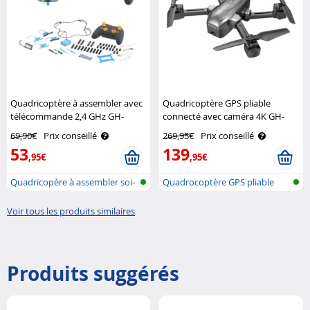
Quadricoptère à assembler avec
Quadricoptère GPS pliable
télécommande 2,4 GHz GH-
connecté avec caméra 4K GH-
40.sbs Simulus
260.fpv Simulus
69,90€
Prix conseillé
269,95€
Prix conseillé
53
139
,95€
,95€
Quadricopère à assembler soi-
Quadrocoptère GPS pliable
même
avec camé..
Voir tous les produits similaires
Produits suggérés