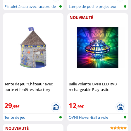
Pistolet à eau avec raccord de
Lampe de poche projecteur
bout..
pour enfa..
NOUVEAUTÉ
Tente de jeu "Château" avec
Balle volante OVNI LED RVB
porte et fenêtres Infactory
rechargeable Playtastic
29
12
,95€
,99€
Tente de jeu
OVNI Hover-Ball à vole
autonome
NOUVEAUTÉ