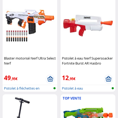
Blaster motorisé Nerf Ultra Select
Pistolet à eau Nerf Supersoacker
Nerf
Fortnite Burst AR Hasbro
49
12
,95€
,95€
Pistolet à fléchettes en
Pistolet à eau
mousse
TOP VENTE