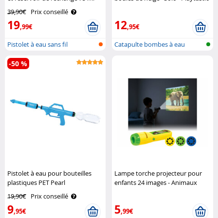
Speeron
39,90€
Prix conseillé
19
12
,99€
,95€
Pistolet à eau sans fil
Catapulte bombes à eau
-50 %
Pistolet à eau pour bouteilles
Lampe torche projecteur pour
plastiques PET Pearl
enfants 24 images - Animaux
Playtastic
19,90€
Prix conseillé
9
5
,95€
,99€