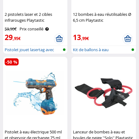
2 pistolets laser et 2 cibles
12 bombes à eau réutilisables Ø
infrarouges Playtastic
6,5 cm Playtastic
59,90€
Prix conseillé
29
13
,95€
,99€
Pistolet jouet lasertag avec
Kit de ballons à eau
gilet ..
réutilisables
-50 %
Pistolet à eau électrique 500 ml
Lanceur de bombes à eau et
et réservoir de rechange 75 ml
boules de neige ''Solo'' Playtastic