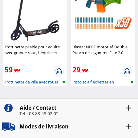
Trottinette pliable pour adulte
Blaster NERF motorisé Double
avec grande roue, béquille et
Punch de la gamme Elite 2.0
suspension Bibee
Hasbro
59
29
,95€
,95€
Trottinette de ville avec roues
Pistolet à fléchettes en
XXL
mousse
Aide / Contact
Tél : 03 88 58 02 02
Modes de livraison