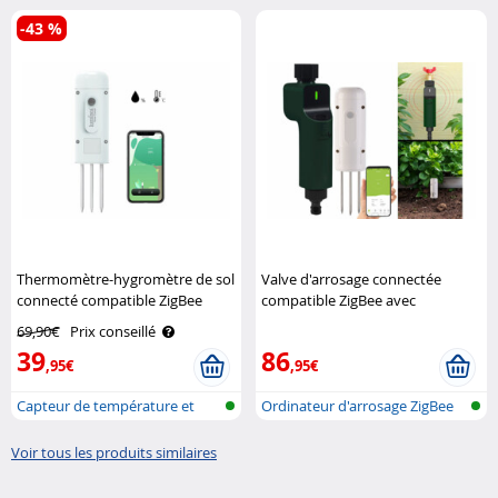
avec cap..
extérieure..
-43 %
Thermomètre-hygromètre de sol
Valve d'arrosage connectée
connecté compatible ZigBee
compatible ZigBee avec
Luminea Home Control
thermomètre-hygromètre de sol
69,90€
Prix conseillé
Royal Gardineer
39
86
,95€
,95€
Capteur de température et
Ordinateur d'arrosage ZigBee
d'humidit..
avec c..
Voir tous les produits similaires