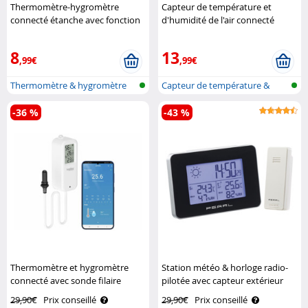
Thermomètre-hygromètre
Capteur de température et
connecté étanche avec fonction
d'humidité de l'air connecté
bluetooth Luminea Home
Luminea Home Control
Control
8
13
,99€
,99€
Thermomètre & hygromètre
Capteur de température &
avec bluet..
d'humidité..
-36 %
-43 %
Thermomètre et hygromètre
Station météo & horloge radio-
connecté avec sonde filaire
pilotée avec capteur extérieur
Luminea Home Control
sans fil Pearl
29,90€
Prix conseillé
29,90€
Prix conseillé