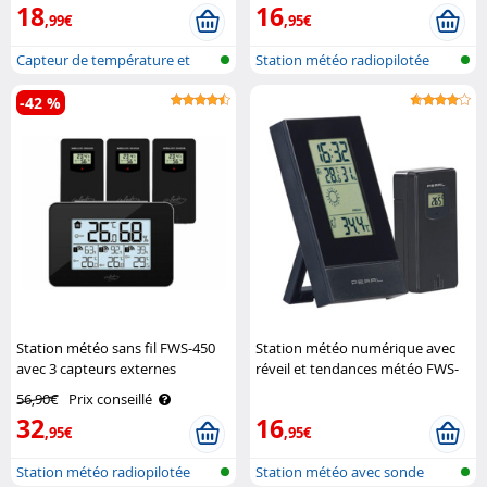
18
16
,99€
,95€
Capteur de température et
Station météo radiopilotée
d'humidit..
avec cap..
-42 %
Station météo sans fil FWS-450
Station météo numérique avec
avec 3 capteurs externes
réveil et tendances météo FWS-
Infactory
70 - Avec capteur Pearl
56,90€
Prix conseillé
32
16
,95€
,95€
Station météo radiopilotée
Station météo avec sonde