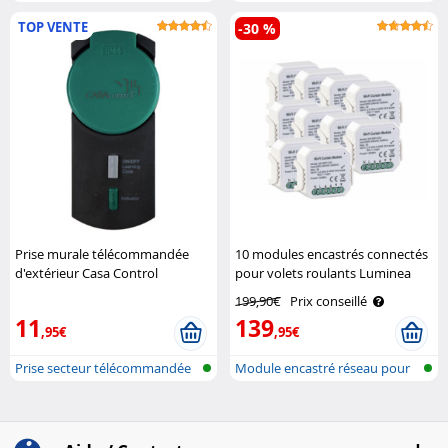
avec appre..
pour l'..
TOP VENTE
-30 %
Prise murale télécommandée
10 modules encastrés connectés
d'extérieur Casa Control
pour volets roulants Luminea
Home Control
199,90€
Prix conseillé
11
139
,95€
,95€
Prise secteur télécommandée
Module encastré réseau pour
pour l'..
la comm..