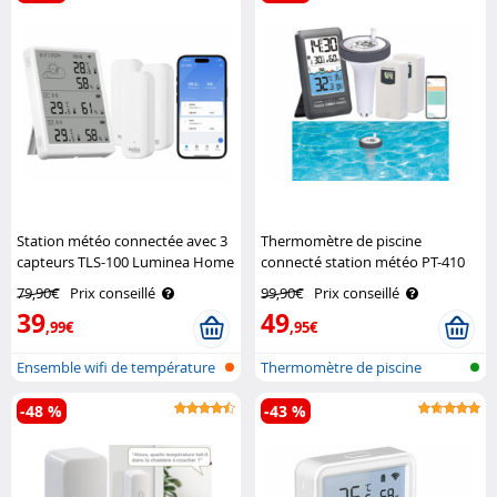
Station météo connectée avec 3
Thermomètre de piscine
capteurs TLS-100 Luminea Home
connecté station météo PT-410
Control
avec 2 capteurs extérieur
79,90€
Prix conseillé
99,90€
Prix conseillé
Infactory
39
49
,99€
,95€
Ensemble wifi de température
Thermomètre de piscine
et d’h..
réseau sans..
-48 %
-43 %