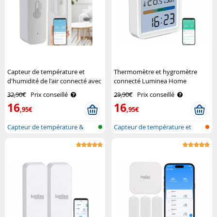
Capteur de température et
Thermomètre et hygromètre
d'humidité de l'air connecté avec
connecté Luminea Home
commandes vocales Luminea
Control
32,90€
Prix conseillé
29,90€
Prix conseillé
Home Control
16
16
,95€
,95€
Capteur de température &
Capteur de température et
d'humidité..
d'humidit..