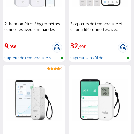
2 thermomètres / hygromètres
3 capteurs de température et
connectés avec commandes
d’humidité connectés avec
vocales Luminea Home Control
passerelle THS-100 Luminea
Home Control
9
32
,95€
,99€
Capteur de température &
Capteur sans fil de
d'humidité..
température et ..