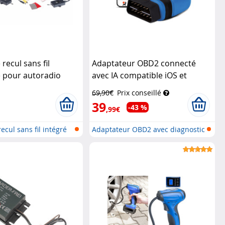
recul sans fil
Adaptateur OBD2 connecté
e pour autoradio
avec IA compatible iOS et
ars
Android
Lescars
69,90€
Prix conseillé
39
-43 %
,99€
cul sans fil intégré
Adaptateur OBD2 avec diagnostic
des...