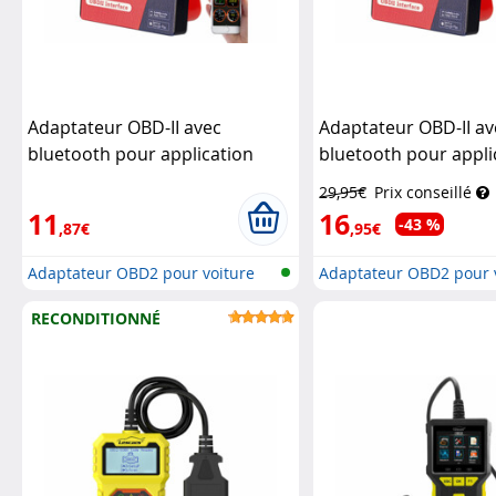
Adaptateur OBD-II avec
Adaptateur OBD-II av
bluetooth pour application
bluetooth pour appli
iOS/Android (Reconditionné)
iOS/Android
Lescars
29,95€
Prix conseillé
Lescars
11
16
-43 %
,87€
,95€
Adaptateur OBD2 pour voiture
Adaptateur OBD2 pour 
avec b...
avec b...
RECONDITIONNÉ