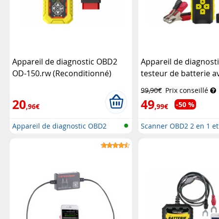
Appareil de diagnostic OBD2
Appareil de diagnost
OD-150.rw (Reconditionné)
testeur de batterie a
Lescars
couleur HD
Lescars
99,90€
Prix conseillé
20
49
-50 %
,96€
,99€
Appareil de diagnostic OBD2
Scanner OBD2 2 en 1 et
de b...