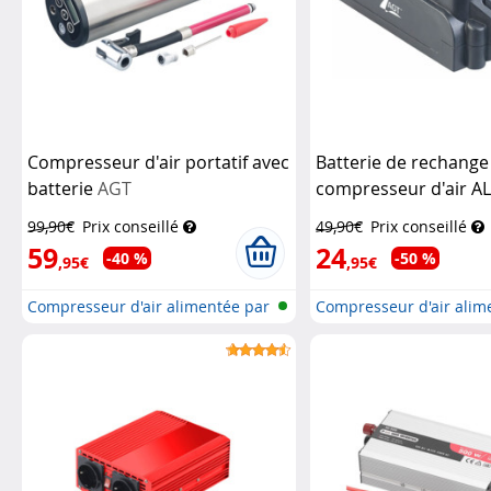
Compresseur d'air portatif avec
Batterie de rechange
batterie
AGT
compresseur d'air A
99,90€
Prix conseillé
49,90€
Prix conseillé
59
24
-40 %
-50 %
,95€
,95€
Compresseur d'air alimentée par
Compresseur d'air alim
bat...
bat...