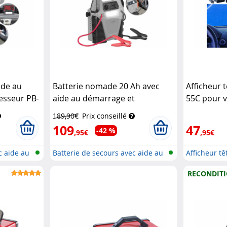
ide au
Batterie nomade 20 Ah avec
Afficheur 
esseur PB-
aide au démarrage et
55C pour v
compresseur d'air PB-145.kfz
Lescars
189,90€
Prix conseillé
Revolt
109
47
-42 %
,95€
,95€
c aide au
Batterie de secours avec aide au
Afficheur t
dé...
RECONDIT