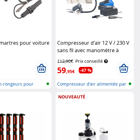
martres pour voiture
Compresseur d'air 12 V / 230 V
sans fil avec manomètre à
écran LCD ALP-120
AGT
112,90€
Prix conseillé
59
-47 %
,95€
i-rongeurs pour
Compresseur d'air alimentée par
bat...
NOUVEAUTÉ