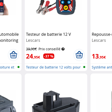
automobile
Testeur de batterie 12 V
Repousse-
monitoring
Lescars
Lescars
39,90€
Prix conseillé
24
13
-37 %
,95€
,95€
oiture et
Testeur de batterie 12 volts pour
Système ant
v...
véhicule