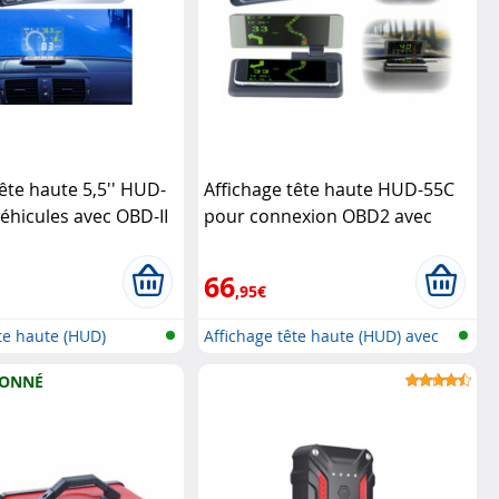
tête haute 5,5'' HUD-
Affichage tête haute HUD-55C
éhicules avec OBD-II
pour connexion OBD2 avec
support tableau de bord
Lescars
66
,95€
ête haute (HUD)
Affichage tête haute (HUD) avec
OBD...
IONNÉ