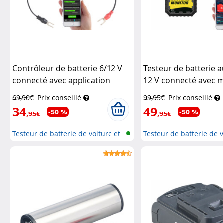
Contrôleur de batterie 6/12 V
Testeur de batterie 
connecté avec application
12 V connecté avec 
Lescars
Lescars
69,90€
Prix conseillé
99,95€
Prix conseillé
34
49
-50 %
-50 %
,95€
,95€
Testeur de batterie de voiture et
Testeur de batterie de v
c...
c...