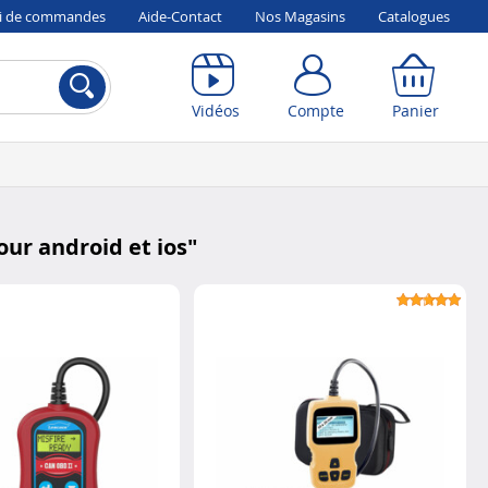
vi de commandes
Aide-Contact
Nos Magasins
Catalogues
Compte
Panier
Vidéos
Compte
Panier
ur android et ios
"