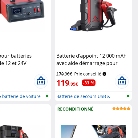
our batteries
Batterie d'appoint 12 000 mAh
e 12 et 24V
avec aide démarrage pour
ionné)
Lescars
voiture PB-130.kfz
Revolt
179,90€
Prix conseillé
119
-33 %
,95€
 batterie de voiture
Batterie de secours USB &
démarreur...
RECONDITIONNÉ