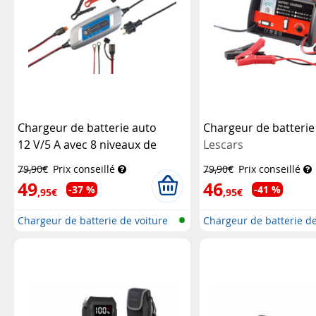
Chargeur de batterie auto
Chargeur de batterie 
12 V/5 A avec 8 niveaux de
Lescars
chargement
Lescars
79,90€
Prix conseillé
79,90€
Prix conseillé
49
46
-37 %
-41 %
,95€
,95€
Chargeur de batterie de voiture
Chargeur de batterie de