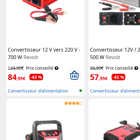
Convertisseur 12 V vers 220 V -
Convertisseur 12V / 
700 W
Revolt
500 W
Revolt
149,90€
Prix conseillé
99,90€
Prix conseillé
84
57
-43 %
-42 %
,95€
,95€
Convertisseur d'alimentation
Convertisseur d'aliment
allume...
allume...