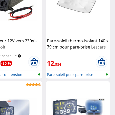
eur 12V vers 230V -
Pare-soleil thermo-isolant 140 x
olt
79 cm pour pare-brise
Lescars
x conseillé
12
-30 %
,95€
ur de tension
Pare-soleil pour pare-brise
..