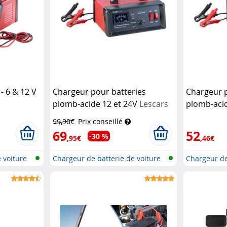
- 6 & 12 V
Chargeur pour batteries
Chargeur p
plomb-acide 12 et 24V
Lescars
plomb-acid
(Recondit
99,90€
Prix conseillé
69
52
-30 %
,95€
,46€
 voiture
Chargeur de batterie de voiture
Chargeur de