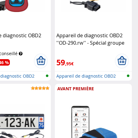
e diagnostic OBD2
Appareil de diagnostic OBD2
''OD-290.rw'' - Spécial groupe
Volkswagen
Lescars
 conseillé
59
46 %
,95€
 diagnostic OBD2
Appareil de diagnostic OBD2
AVANT PREMIÈRE