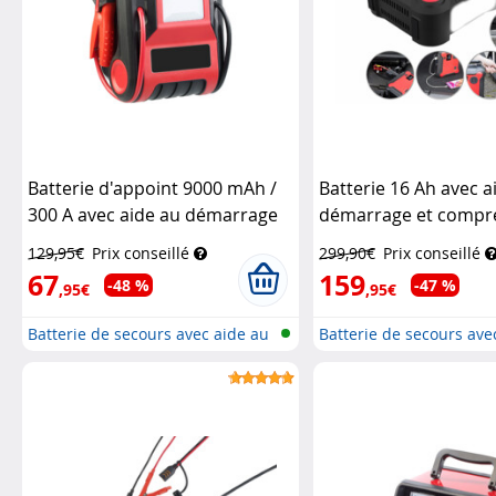
Batterie d'appoint 9000 mAh /
Batterie 16 Ah avec a
300 A avec aide au démarrage
démarrage et compr
et compresseur d'air
Revolt
135.kfz
Revolt
129,95€
Prix conseillé
299,90€
Prix conseillé
67
159
-48 %
-47 %
,95€
,95€
Batterie de secours avec aide au
Batterie de secours ave
dé...
dé...