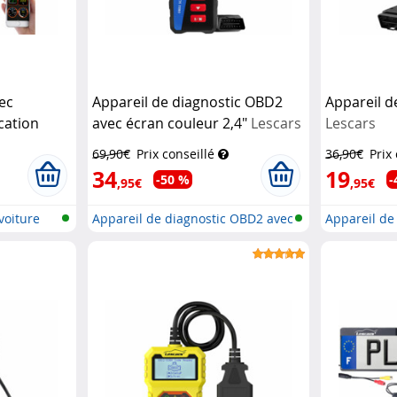
ec
Appareil de diagnostic OBD2
Appareil d
cation
avec écran couleur 2,4"
Lescars
Lescars
69,90€
Prix conseillé
36,90€
Prix
34
19
-50 %
-
,95€
,95€
voiture
Appareil de diagnostic OBD2 avec
Appareil de
éc...