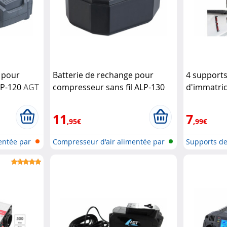
 pour
Batterie de rechange pour
4 support
LP-120
AGT
compresseur sans fil ALP-130
d'immatric
AGT
Lescars
11
7
,95€
,99€
entée par
Compresseur d'air alimentée par
Supports d
bat...
d’immatricul