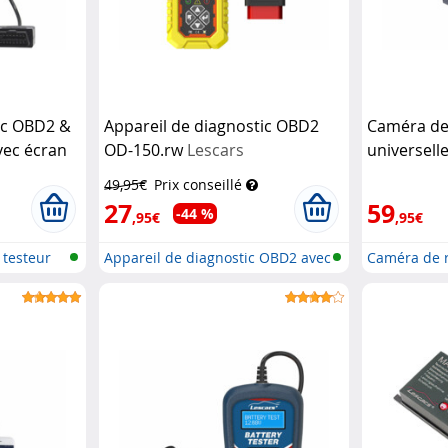
ic OBD2 &
Appareil de diagnostic OBD2
Caméra de 
vec écran
OD-150.rw
Lescars
universell
vidéo
Lesc
49,95€
Prix conseillé
27
59
-44 %
,95€
,95€
 testeur
Appareil de diagnostic OBD2 avec
Caméra de re
fo...
da...