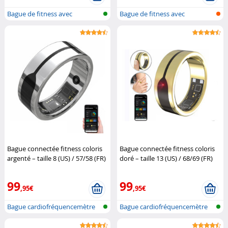
Bague de fitness avec
Bague de fitness avec
commande tact...
commande tact...
Bague connectée fitness coloris
Bague connectée fitness coloris
argenté – taille 8 (US) / 57/58 (FR)
doré – taille 13 (US) / 68/69 (FR)
Newgen Medicals
Newgen Medicals
99
99
,95€
,95€
Bague cardiofréquencemètre
Bague cardiofréquencemètre
et traqu...
et traqu...