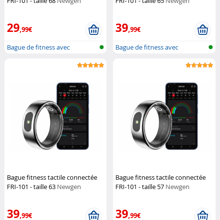
FRI-101 - taille 68
Newgen
FRI-101 - taille 65
Newgen
Medicals
Medicals
29
39
,99€
,99€
Bague de fitness avec
Bague de fitness avec
commande tact...
commande tact...
Bague fitness tactile connectée
Bague fitness tactile connectée
FRI-101 - taille 63
Newgen
FRI-101 - taille 57
Newgen
Medicals
Medicals
39
39
,99€
,99€