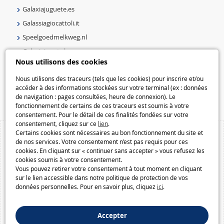
Galaxiajuguete.es
Galassiagiocattoli.it
Speelgoedmelkweg.nl
Galaxiejouets.be
Nous utilisons des cookies
Galaxiespielzeug.be
Speelgoedmelkweg.be
Nous utilisons des traceurs (tels que les cookies) pour inscrire et/ou
accéder à des informations stockées sur votre terminal (ex : données
Macway.com
de navigation : pages consultées, heure de connexion). Le
fonctionnement de certains de ces traceurs est soumis à votre
consentement. Pour le détail de ces finalités fondées sur votre
consentement, cliquez sur ce
lien
.
Certains cookies sont nécessaires au bon fonctionnement du site et
de nos services. Votre consentement n’est pas requis pour ces
cookies. En cliquant sur « continuer sans accepter » vous refusez les
cookies soumis à votre consentement.
Vous pouvez retirer votre consentement à tout moment en cliquant
sur le lien accessible dans notre politique de protection de vos
données personnelles. Pour en savoir plus, cliquez
ici
.
Accepter