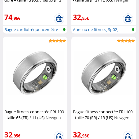
doré – taille 13 (US) / 68/69 (FR)
- taille 68 (FR) / 12 (US)
Newgen
(Reconditionné)
Newgen
Medicals
Medicals
74
32
,96€
,95€
Bague cardiofréquencemètre
Anneau de fitness, Sp02,
et traqu...
fréquence...
Bague fitness connectée FRI-100
Bague fitness connectée FRI-100
- taille 65 (FR) / 11 (US)
Newgen
- taille 70 (FR) / 13 (US)
Newgen
Medicals
Medicals
32
32
,95€
,95€