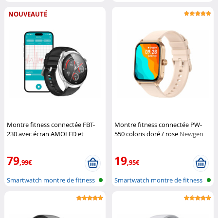
avec Ch...
avec...
NOUVEAUTÉ
Montre fitness connectée FBT-
Montre fitness connectée PW-
230 avec écran AMOLED et
550 coloris doré / rose
Newgen
fonction mains libres
Newgen
Medicals
Medicals
79
19
,99€
,95€
Smartwatch montre de fitness
Smartwatch montre de fitness
avec f...
avec f...