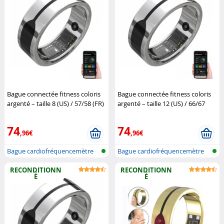
Bague connectée fitness coloris
Bague connectée fitness coloris
argenté – taille 8 (US) / 57/58 (FR)
argenté – taille 12 (US) / 66/67
(Reconditionné)
Newgen
(FR) (Reconditionné)
Newgen
Medicals
Medicals
74
74
,96€
,96€
Bague cardiofréquencemètre
Bague cardiofréquencemètre
et traqu...
et traqu...
RECONDITIONN
RECONDITIONN
É
É