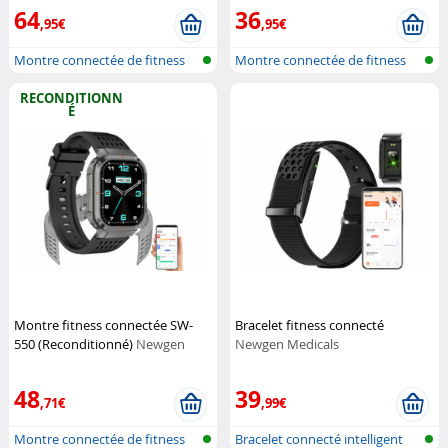
64
36
,95€
,95€
Montre connectée de fitness
Montre connectée de fitness
avec Ch...
avec Ch...
RECONDITIONN
É
Montre fitness connectée SW-
Bracelet fitness connecté
550 (Reconditionné)
Newgen
Newgen Medicals
Medicals
48
39
,71€
,99€
Montre connectée de fitness
Bracelet connecté intelligent