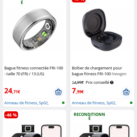
É
Bague fitness connectée FRI-100
Boîtier de chargement pour
- taille 70 (FR) / 13 (US)
bague fitness FRI-100
Newgen
(Reconditionné)
Newgen
Medicals
14,99€
Prix conseillé
Medicals
24
7
,71€
,99€
Anneau de fitness, Sp02,
Anneau de fitness, Sp02,
fréquence...
fréquence...
RECONDITIONN
-46 %
É