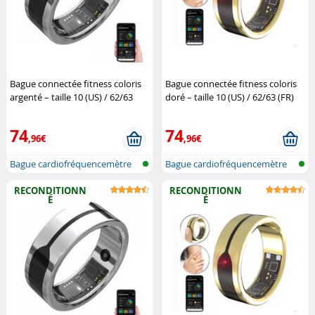
Bague connectée fitness coloris
Bague connectée fitness coloris
argenté – taille 10 (US) / 62/63
doré – taille 10 (US) / 62/63 (FR)
(FR) (Reconditionné)
Newgen
(Reconditionné)
Newgen
Medicals
Medicals
74
74
,96€
,96€
Bague cardiofréquencemètre
Bague cardiofréquencemètre
et traqu...
et traqu...
RECONDITIONN
RECONDITIONN
É
É