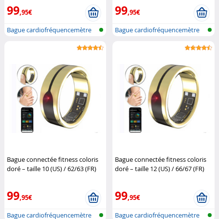
99
99
,95€
,95€
Bague cardiofréquencemètre
Bague cardiofréquencemètre
et traqu...
et traqu...
Bague connectée fitness coloris
Bague connectée fitness coloris
doré – taille 10 (US) / 62/63 (FR)
doré – taille 12 (US) / 66/67 (FR)
Newgen Medicals
Newgen Medicals
99
99
,95€
,95€
Bague cardiofréquencemètre
Bague cardiofréquencemètre