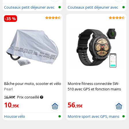
Couteaux petit déjeuner avec
Couteaux petit déjeuner avec
lame c...
lame c...
-35 %
Bâche pour moto, scooter et vélo
Montre fitness connectée SW-
Pearl
510 avec GPS et fonction mains
libres
Newgen Medicals
16,90€
Prix conseillé
10
56
,95€
,95€
Housse vélo
Montre sport avec GPS, mains
libres...