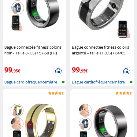
Bague connectée fitness coloris
Bague connectée fitness coloris
noir – Taille 8 (US) / 57-58 (FR)
argenté – taille 11 (US) / 64/65
Newgen Medicals
(FR)
Newgen Medicals
99
99
,95€
,95€
Bague cardiofréquencemètre
Bague cardiofréquencemètre
et traqu...
et traqu...