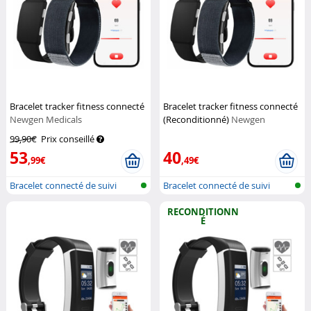
Bracelet tracker fitness connecté
Bracelet tracker fitness connecté
Newgen Medicals
(Reconditionné)
Newgen
Medicals
99,90€
Prix conseillé
53
40
,99€
,49€
Bracelet connecté de suivi
Bracelet connecté de suivi
fitness...
fitness...
RECONDITIONN
É