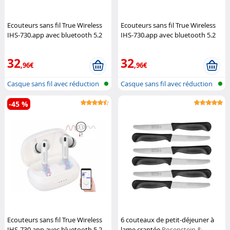
Ecouteurs sans fil True Wireless
Ecouteurs sans fil True Wireless
IHS-730.app avec bluetooth 5.2
IHS-730.app avec bluetooth 5.2
et réduction active du bruit - blan
et réduction active du bruit - noir
Auvisio
Auvisio
32
32
,96€
,96€
Casque sans fil avec réduction
Casque sans fil avec réduction
du b...
du b...
-45 %
Ecouteurs sans fil True Wireless
6 couteaux de petit-déjeuner à
IHS-730.app avec bluetooth 5.2
lame crantée
Rosenstein &