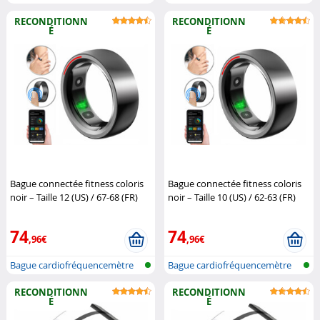
et traqu...
et traqu...
RECONDITIONN
RECONDITIONN
É
É
Bague connectée fitness coloris
Bague connectée fitness coloris
noir – Taille 12 (US) / 67-68 (FR)
noir – Taille 10 (US) / 62-63 (FR)
(Reconditionné)
Newgen
(Reconditionné)
Newgen
Medicals
Medicals
74
74
,96€
,96€
Bague cardiofréquencemètre
Bague cardiofréquencemètre
et traqu...
et traqu...
RECONDITIONN
RECONDITIONN
É
É