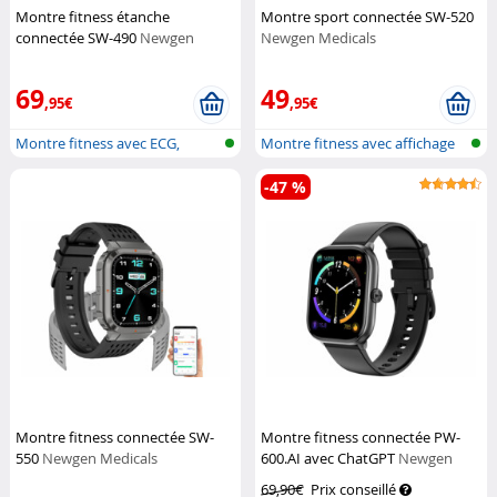
Montre fitness étanche
Montre sport connectée SW-520
connectée SW-490
Newgen
Newgen Medicals
Medicals
69
49
,95€
,95€
Montre fitness avec ECG,
Montre fitness avec affichage
fréquence...
de l'...
-47 %
Montre fitness connectée SW-
Montre fitness connectée PW-
550
Newgen Medicals
600.AI avec ChatGPT
Newgen
Medicals
69,90€
Prix conseillé