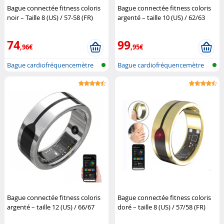
Bague connectée fitness coloris
Bague connectée fitness coloris
noir – Taille 8 (US) / 57-58 (FR)
argenté – taille 10 (US) / 62/63
(Reconditionné)
Newgen
(FR)
Newgen Medicals
Medicals
74
99
,96€
,95€
Bague cardiofréquencemètre
Bague cardiofréquencemètre
et traqu...
et traqu...
Bague connectée fitness coloris
Bague connectée fitness coloris
argenté – taille 12 (US) / 66/67
doré – taille 8 (US) / 57/58 (FR)
(FR)
Newgen Medicals
Newgen Medicals