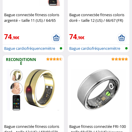
Bague connectée fitness coloris
Bague connectée fitness coloris
argenté – taille 11 (US) / 64/65
doré – taille 12 (US) / 66/67 (FR)
(FR) (Reconditionné)
Newgen
(Reconditionné)
Newgen
Medicals
Medicals
74
74
,96€
,96€
Bague cardiofréquencemètre
Bague cardiofréquencemètre
et traqu...
et traqu...
RECONDITIONN
É
Bague connectée fitness coloris
Bague fitness connectée FRI-100