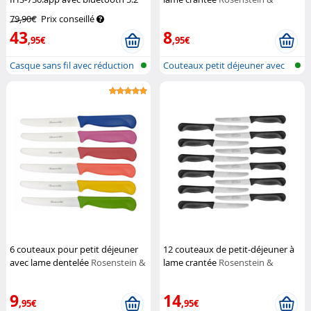
et réduction active du bruit - blan
Söhne
79,90€
Prix conseillé
Auvisio
43
8
,95€
,95€
Casque sans fil avec réduction
Couteaux petit déjeuner avec
du b...
lame c...
6 couteaux pour petit déjeuner
12 couteaux de petit-déjeuner à
avec lame dentelée
Rosenstein &
lame crantée
Rosenstein &
Söhne
Söhne
9
14
,95€
,95€