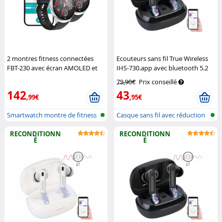
2 montres fitness connectées
Ecouteurs sans fil True Wireless
FBT-230 avec écran AMOLED et
IHS-730.app avec bluetooth 5.2
fonction mains libres
Newgen
et réduction active du bruit - noir
79,90€
Prix conseillé
Medicals
Auvisio
142
43
,99€
,95€
Smartwatch montre de fitness
Casque sans fil avec réduction
avec f...
du b...
RECONDITIONN
RECONDITIONN
É
É