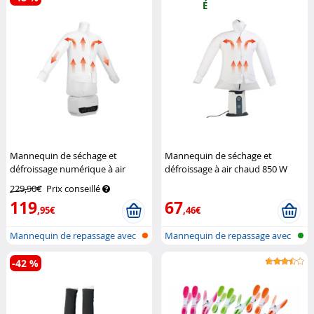
É
Mannequin de séchage et
Mannequin de séchage et
défroissage numérique à air
défroissage à air chaud 850 W
chaud 1200 W
Sichler
Sichler Haushaltsgeräte
229,90€
Prix conseillé
Haushaltsgeräte
119
67
,95€
,46€
Mannequin de repassage avec
Mannequin de repassage avec
séchage...
séchage...
-42 %