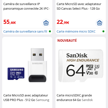
Caméra de surveillance IP
Carte MicroSD avec adaptateur
panoramique connectée 2K IPC-
SD Canvas Select Plus - 128 Go
530.wide avec vision nocturne
Kingston Technology
(Reconditionné)
7Links
55
22
,46€
,99€
Caméra de surveillance sans fil
Carte mémoire micro SDXC
IP...
NOUVEAUTÉ
Carte MicroSD avec adaptateur
Carte microSDXC grande
USB PRO Plus - 512 Go
Samsung
endurance 64 Go
Sandisk