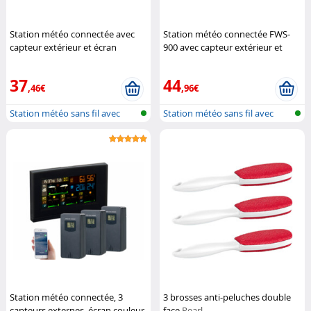
Station météo connectée avec
Station météo connectée FWS-
capteur extérieur et écran
900 avec capteur extérieur et
couleur FWS-740 (Reconditionné)
écran couleur (Reconditionné)
Infactory
Infactory
37
44
,46€
,96€
Station météo sans fil avec
Station météo sans fil avec
sonde e...
sonde e...
Station météo connectée, 3
3 brosses anti-peluches double
capteurs externes, écran couleur,
face
Pearl