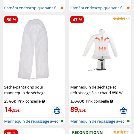
Caméra endoscopique sans fil
Caméra endoscopique sans fil
HD pou...
HD pou...
-50 %
-47 %
Sèche-pantalons pour
Mannequin de séchage et
mannequin de séchage
défroissage à air chaud 850 W
numérique BP-350
Sichler
Sichler Haushaltsgeräte
29,90€
Prix conseillé
169,90€
Prix conseillé
Haushaltsgeräte
14
89
,95€
,95€
Mannequin de repassage avec
Mannequin de repassage avec
séchage...
séchage...
RECONDITIONN
-48 %