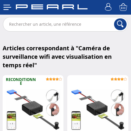
Articles correspondant à "
Caméra de
surveillance wifi avec visualisation en
temps réel
"
RECONDITIONN
É