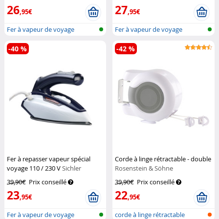
26
27
,95€
,95€
Fer à vapeur de voyage
Fer à vapeur de voyage
-40 %
-42 %
Fer à repasser vapeur spécial
Corde à linge rétractable - double
voyage 110 / 230 V
Sichler
Rosenstein & Söhne
Haushaltsgeräte
39,90€
Prix conseillé
39,90€
Prix conseillé
23
22
,95€
,95€
Fer à vapeur de voyage
corde à linge rétractable