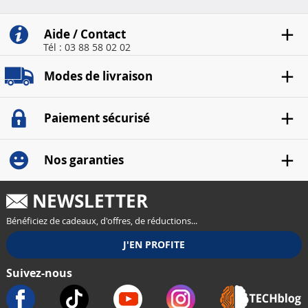
Aide / Contact
Tél : 03 88 58 02 02
Modes de livraison
Paiement sécurisé
Nos garanties
NEWSLETTER
Bénéficiez de cadeaux, d'offres, de réductions...
Suivez-nous