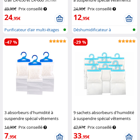
d'air LR-650 et LR-600
Sichler
à suspendre spécial vêtements
Haushaltsgeräte
Sichler Haushaltsgeräte
49,90€
Prix conseillé
24,90€
Prix conseillé
24
12
,95€
,95€
Purificateur d'air multi-étages
Déshumidificateur à
ave...
suspendre
-47 %
-29 %
3 absorbeurs d'humidité à
9 sachets absorbeurs d'humidité
suspendre spécial vêtements
à suspendre spécial vêtements
Sichler Haushaltsgeräte
Sichler Haushaltsgeräte
14,90€
Prix conseillé
47,97€
Prix conseillé
7
33
,95€
,95€