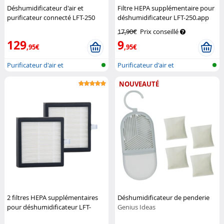
Déshumidificateur d'air et
Filtre HEPA supplémentaire pour
purificateur connecté LFT-250
déshumidificateur LFT-250.app
Sichler Haushaltsgeräte
Sichler Haushaltsgeräte
17,90€
Prix conseillé
129
9
,95€
,95€
Purificateur d'air et
Purificateur d'air et
déshumidifica...
déshumidifica...
NOUVEAUTÉ
2 filtres HEPA supplémentaires
Déshumidificateur de penderie
pour déshumidificateur LFT-
Genius Ideas
250.app
Sichler Haushaltsgeräte