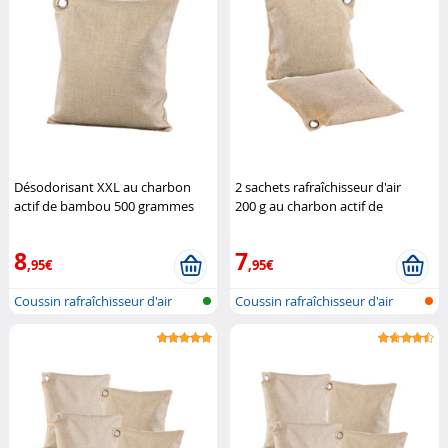
Désodorisant XXL au charbon
2 sachets rafraîchisseur d'air
actif de bambou 500 grammes
200 g au charbon actif de
Newgen Medicals
bambou
Newgen Medicals
8
7
,95€
,95€
Coussin rafraîchisseur d'air
Coussin rafraîchisseur d'air
avec c...
avec c...