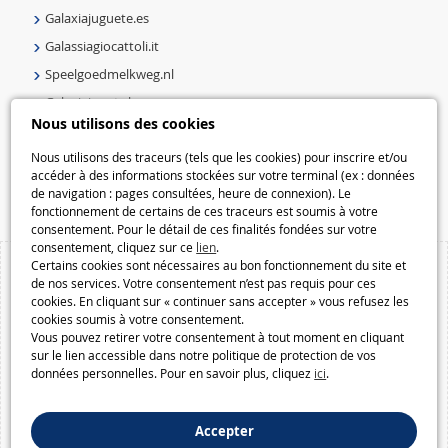
Galaxiajuguete.es
Galassiagiocattoli.it
Speelgoedmelkweg.nl
Galaxiejouets.be
Nous utilisons des cookies
Galaxiespielzeug.be
Speelgoedmelkweg.be
Nous utilisons des traceurs (tels que les cookies) pour inscrire et/ou
accéder à des informations stockées sur votre terminal (ex : données
Macway.com
de navigation : pages consultées, heure de connexion). Le
fonctionnement de certains de ces traceurs est soumis à votre
consentement. Pour le détail de ces finalités fondées sur votre
consentement, cliquez sur ce
lien
.
Certains cookies sont nécessaires au bon fonctionnement du site et
de nos services. Votre consentement n’est pas requis pour ces
cookies. En cliquant sur « continuer sans accepter » vous refusez les
cookies soumis à votre consentement.
Vous pouvez retirer votre consentement à tout moment en cliquant
sur le lien accessible dans notre politique de protection de vos
données personnelles. Pour en savoir plus, cliquez
ici
.
Accepter