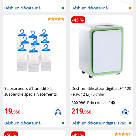
Déshumidificateur à
Déshumidificateur à
suspendre
suspendre
-45 %
9 absorbeurs d'humidité à
Déshumidificateur digital LFT-120
suspendre spécial vêtements
(env. 12 L/j)
Sichler
Sichler Haushaltsgeräte
Haushaltsgeräte
399,90€
Prix conseillé
19
219
,95€
,95€
Déshumidificateur à
Déshumidificateur digital avec
suspendre
minu...
-50 %
-49 %