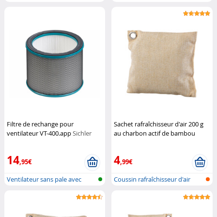
refroi...
pour l...
Filtre de rechange pour
Sachet rafraîchisseur d'air 200 g
ventilateur VT-400.app
Sichler
au charbon actif de bambou
Haushaltsgeräte
Newgen Medicals
14
4
,95€
,99€
Ventilateur sans pale avec
Coussin rafraîchisseur d'air
ioniseur...
avec c...