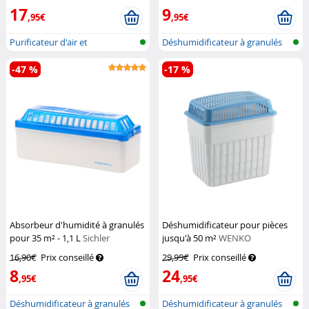
17
9
,95€
,95€
Purificateur d'air et
Déshumidificateur à granulés
déshumidifica...
rechar...
-47 %
-17 %
Absorbeur d'humidité à granulés
Déshumidificateur pour pièces
pour 35 m² - 1,1 L
Sichler
jusqu'à 50 m²
WENKO
Haushaltsgeräte
16,90€
Prix conseillé
29,99€
Prix conseillé
8
24
,95€
,95€
Déshumidificateur à granulés
Déshumidificateur à granulés