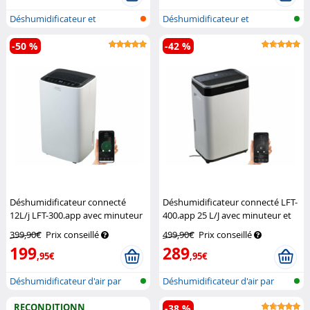
Déshumidificateur et
Déshumidificateur et
purificateur d...
purificateur d...
-50 %
-42 %
Déshumidificateur connecté
Déshumidificateur connecté LFT-
12L/j LFT-300.app avec minuteur
400.app 25 L/J avec minuteur et
et réservoir 2 L
Sichler
réservoir 6 L
Sichler
399,90€
Prix conseillé
499,90€
Prix conseillé
Haushaltsgeräte
Haushaltsgeräte
199
289
,95€
,95€
Déshumidificateur d'air par
Déshumidificateur d'air par
réseau...
réseau...
RECONDITIONN
-38 %