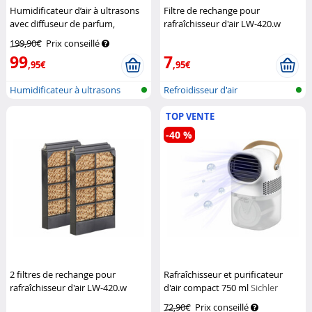
Humidificateur d’air à ultrasons
Filtre de rechange pour
avec diffuseur de parfum,
rafraîchisseur d'air LW-420.w
ioniseur et lumière UV LBF-600
Sichler Haushaltsgeräte
199,90€
Prix conseillé
Carlo Milano
99
7
,95€
,95€
Humidificateur à ultrasons
Refroidisseur d'air
aromatiq...
TOP VENTE
-40 %
2 filtres de rechange pour
Rafraîchisseur et purificateur
rafraîchisseur d'air LW-420.w
d'air compact 750 ml
Sichler
Sichler Haushaltsgeräte
Haushaltsgeräte
72,90€
Prix conseillé