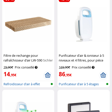
Filtre de rechange pour
Purificateur d'air & ioniseur à 5
rafraîchisseur d'air LW-590
Sichler
niveaux et 4 filtres, pour pièce
Haushaltsgeräte
jusqu'à 28 m²
Newgen Medicals
29,90€
Prix conseillé
169,90€
Prix conseillé
14
86
,95€
,95€
Refroidisseur d'air à effet
Purificateur d'air à 5 étages
Peltier...
avec...