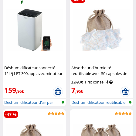
É
Déshumidificateur connecté
Absorbeur d'humidité
12L/j LFT-300.app avec minuteur
réutilisable avec 50 capsules de
et réservoir 2 L (Reconditionné)
gel de silice 5 g
Sichler
12,90€
Prix conseillé
Sichler Haushaltsgeräte
Haushaltsgeräte
159
7
,96€
,95€
Déshumidificateur d'air par
Déshumidificateur réutilisable
réseau...
dans...
-47 %