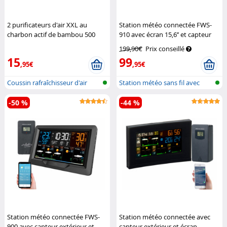
2 purificateurs d'air XXL au
Station météo connectée FWS-
charbon actif de bambou 500
910 avec écran 15,6’’ et capteur
grammes
Newgen Medicals
extérieur
Infactory
199,90€
Prix conseillé
15
99
,95€
,95€
Coussin rafraîchisseur d'air
Station météo sans fil avec
avec c...
sonde e...
-50 %
-44 %
Station météo connectée FWS-
Station météo connectée avec
900 avec capteur extérieur et
capteur extérieur et écran