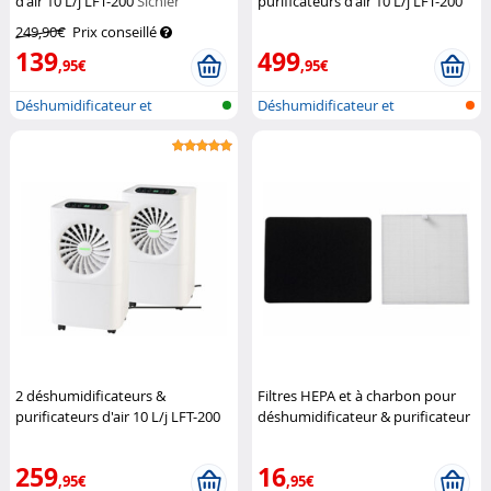
d'air 10 L/j LFT-200
Sichler
purificateurs d'air 10 L/j LFT-200
Haushaltsgeräte
Sichler Haushaltsgeräte
249,90€
Prix conseillé
139
499
,95€
,95€
Déshumidificateur et
Déshumidificateur et
purificateur d...
purificateur d...
2 déshumidificateurs &
Filtres HEPA et à charbon pour
purificateurs d'air 10 L/j LFT-200
déshumidificateur & purificateur
Sichler Haushaltsgeräte
d'air LFT-200
Sichler
Haushaltsgeräte
259
16
,95€
,95€