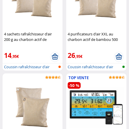
4 sachets rafraîchisseur d'air
4 purificateurs d'air XXL au
200 g au charbon actif de
charbon actif de bambou 500
bambou
Newgen Medicals
grammes
Newgen Medicals
14
26
,95€
,95€
Coussin rafraîchisseur d'air
Coussin rafraîchisseur d'air
avec c...
avec c...
TOP VENTE
-50 %