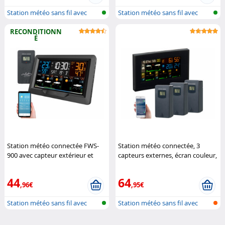
Station météo sans fil avec
Station météo sans fil avec
sonde e...
sonde e...
RECONDITIONN
É
Station météo connectée FWS-
Station météo connectée, 3
900 avec capteur extérieur et
capteurs externes, écran couleur,
écran couleur (Reconditionné)
horloge
Infactory
Infactory
44
64
,96€
,95€
Station météo sans fil avec
Station météo sans fil avec
sonde e...
sonde e...