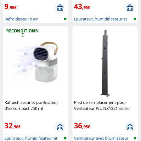
9
43
,95€
,95€
Refroidisseur d'air
Epurateur, humidificateur et
refroi...
RECONDITIONN
É
Rafraîchisseur et purificateur
Pied de remplacement pour
d'air compact 750 ml
Ventilateur Pro NX1321
Sichler
(Reconditionné)
Sichler
Haushaltsgeräte
Haushaltsgeräte
32
36
,96€
,95€
Epurateur, humidificateur et
Ventilateur avec brumisateur