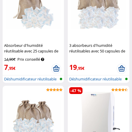
Absorbeur d'humidité
3 absorbeurs d'humidité
réutilisable avec 25 capsules de
réutilisables avec 50 capsules de
gel de silice 10 g
Sichler
gel de silice 5 g
Sichler
14,90€
Prix conseillé
Haushaltsgeräte
Haushaltsgeräte
7
19
,95€
,95€
Déshumidificateur réutilisable
Déshumidificateur réutilisable
dans...
dans...
-47 %