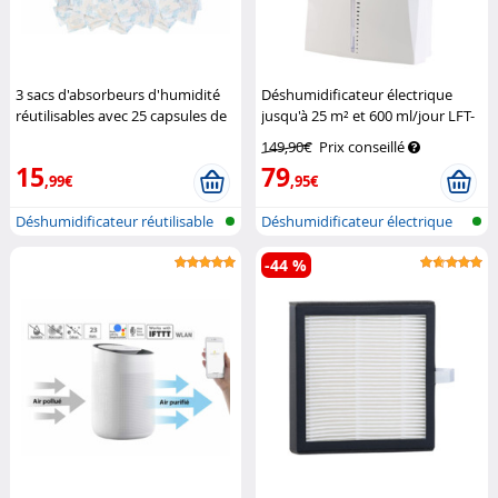
3 sacs d'absorbeurs d'humidité
Déshumidificateur électrique
réutilisables avec 25 capsules de
jusqu'à 25 m² et 600 ml/jour LFT-
gel de silice
Sichler
60
Sichler Haushaltsgeräte
149,90€
Prix conseillé
Haushaltsgeräte
15
79
,99€
,95€
Déshumidificateur réutilisable
Déshumidificateur électrique
dans...
avec f...
-44 %