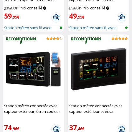
écran couleur
Infactory
couleur FWS-740
Infactory
119,90€
Prix conseillé
89,90€
Prix conseillé
59
49
,95€
,95€
Station météo sans fil avec
Station météo sans fil avec
sonde e...
sonde e...
RECONDITIONN
RECONDITIONN
É
É
Station météo connectée avec
Station météo connectée avec
capteur extérieur, écran couleur
capteur extérieur et écran
et tendances à 5 jours
couleur FWS-740 (Reconditionné)
(Reconditionné)
Infactory
Infactory
74
37
,96€
,46€