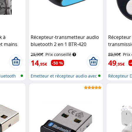
k à
Récepteur-transmetteur audio
Récepteur
et mains
bluetooth 2 en 1 BTR-420
transmissi
Auvisio
FMX-610.
29,90€
Prix conseillé
89,90€
Prix
14
49
-50 %
-
,95€
,95€
luetooth
Emetteur et récepteur audio avec
Récepteur 
bl...
émetteur FM