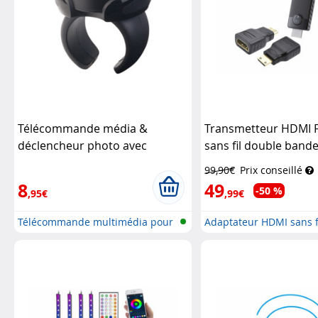
Télécommande média &
Transmetteur HDMI F
déclencheur photo avec
sans fil double bande
bluetooth pour iOS & Android
5 GHz
TVPeCee
99,90€
Prix conseillé
Auvisio
8
49
-50 %
,95€
,99€
Télécommande multimédia pour
Adaptateur HDMI sans fi
smartp...
Fu...