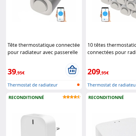
Tête thermostatique connectée
10 têtes thermostati
pour radiateur avec passerelle
connectées pour rad
réseau
Revolt
avec passerelle rése
39
209
,95€
,95€
Thermostat de radiateur
Thermostat de radiateu
programmabl...
programmabl...
RECONDITIONNÉ
RECONDITIONNÉ