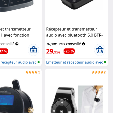
 et transmetteur
Récepteur et transmetteur
 1 avec fonction
audio avec bluetooth 5.0 BTR-
 jusqu'à 50 m
Auvisio
450
Auvisio
 conseillé
39,90€
Prix conseillé
29
37 %
-25 %
,95€
 récepteur audio avec
Emetteur et récepteur audio avec
bl...