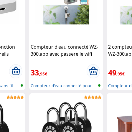
fonction
Compteur d'eau connecté WZ-
2 compteu
eils
300.app avec passerelle wifi
WZ-300.app
e
Royal Gardineer
Royal Gar
inea Home
33
49
,95€
,95€
ans fil
Compteur d'eau connecté pour
Compteur d
tuyau...
tuyau...