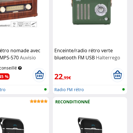
rétro nomade avec
Enceinte/radio rétro verte
 MPS-570
Auvisio
bluetooth FM USB
Halterrego
 conseillé
22
45 %
,99€
tro
Radio FM rétro
RECONDITIONNÉ