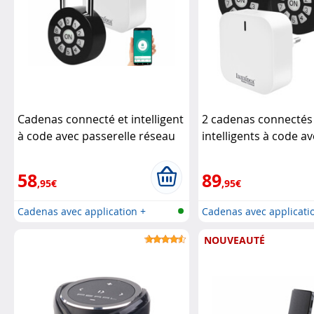
Cadenas connecté et intelligent
2 cadenas connectés
à code avec passerelle réseau
intelligents à code a
XCase
passerelle réseau
XC
58
89
,95€
,95€
Cadenas avec application +
Cadenas avec applicati
passerel...
passerel...
NOUVEAUTÉ