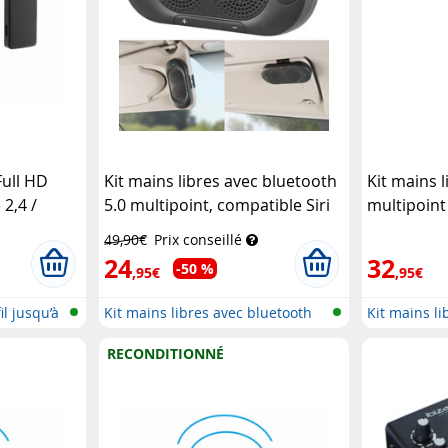
ull HD
Kit mains libres avec bluetooth
Kit mains 
 2,4 /
5.0 multipoint, compatible Siri
multipoint
& Google BFX-420.pt
Callstel
connexion
49,90€
Prix conseillé
24
32
-50 %
,95€
,95€
l jusqu’à
Kit mains libres avec bluetooth
Kit mains li
et...
et...
RECONDITIONNÉ