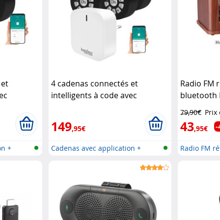
 et
4 cadenas connectés et
Radio FM 
vec
intelligents à code avec
bluetooth
ase
passerelle réseau
XCase
79,90€
Prix
149
43
-
,95€
,95€
on +
Cadenas avec application +
Radio FM ré
passerel...