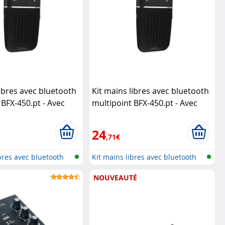
libres avec bluetooth
Kit mains libres avec bluetooth
 BFX-450.pt - Avec
multipoint BFX-450.pt - Avec
 auto.
Callstel
connexion auto.
(Reconditionné)
Callstel
24
,71€
bres avec bluetooth
Kit mains libres avec bluetooth
et...
NOUVEAUTÉ