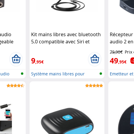
audio
Kit mains libres avec bluetooth
Récepteur
geable
5.0 compatible avec Siri et
audio 2 en
on
Auvisio
Google Assistant
Callstel
bluetooth,
79,90€
Prix
9
49
-
,95€
,95€
audio
Système mains libres pour
Emetteur et
voiture A...
bl...