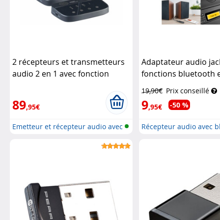
2 récepteurs et transmetteurs
Adaptateur audio jac
audio 2 en 1 avec fonction
fonctions bluetooth 
bluetooth, jusqu'à 50 m
Auvisio
libres BTA-40
Auvisio
19,90€
Prix conseillé
89
9
-50 %
,95€
,95€
Emetteur et récepteur audio avec
Récepteur audio avec b
bl...
et f...