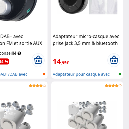
 DAB+ avec
Adaptateur micro-casque avec
on FM et sortie AUX
prise jack 3,5 mm & bluetooth
dab
Auvisio
Callstel
 conseillé
14
44 %
,95€
DAB+/DAB avec
Adaptateur pour casque avec
...
bluetoo...