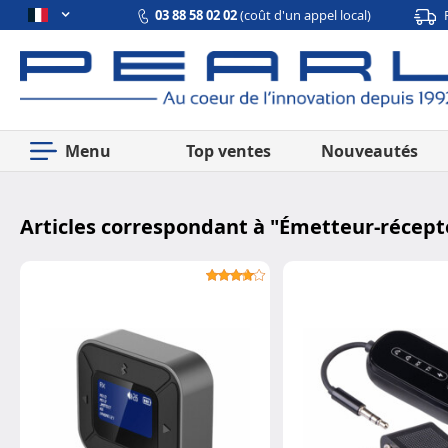
03 88 58 02 02
(coût d'un appel local)
Menu
Top ventes
Nouveautés
Articles correspondant à "
Émetteur-récept