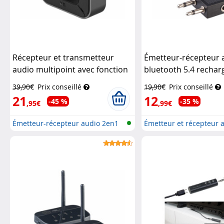
Récepteur et transmetteur
Émetteur-récepteur 
audio multipoint avec fonction
bluetooth 5.4 rechar
bluetooth 5.3
Auvisio
avec adaptateur avi
39,90€
Prix conseillé
19,90€
Prix conseillé
21
12
-45 %
-35 %
,95€
,99€
Émetteur-récepteur audio 2en1
Émetteur et récepteur 
avec...
Bluetoo...