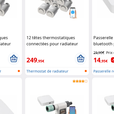
ques
12 têtes thermostatiques
Passerelle 
iateur
connectées pour radiateur
bluetooth 
au
Revolt
avec passerelle réseau
Revolt
ELESION et
29,90€
Prix
Home Cont
249
14
-
,95€
,95€
r
Thermostat de radiateur
Passerelle r
programmabl...
(W...