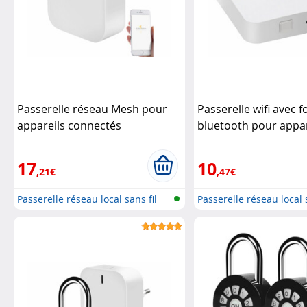
Passerelle réseau Mesh pour
Passerelle wifi avec 
appareils connectés
bluetooth pour appar
compatibles Elesion
ELESION et Smart Lif
(Reconditionné)
Luminea Home
(Reconditionné)
Lum
17
10
,21€
,47€
Control
Control
Passerelle réseau local sans fil
Passerelle réseau local s
(W...
(W...