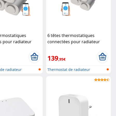
ermostatiques
6 têtes thermostatiques
s pour radiateur
connectées pour radiateur
relle réseau
Revolt
avec passerelle réseau
Revolt
139
,95€
de radiateur
Thermostat de radiateur
l...
programmabl...