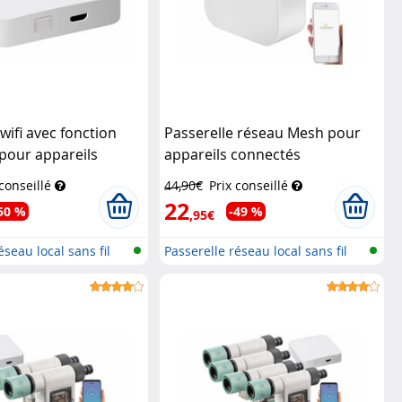
wifi avec fonction
Passerelle réseau Mesh pour
pour appareils
appareils connectés
 Smart Life
Luminea
compatibles Elesion
Luminea
 conseillé
44,90€
Prix conseillé
rol
Home Control
22
50 %
-49 %
,95€
éseau local sans fil
Passerelle réseau local sans fil
(W...