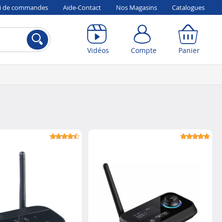
vi de commandes
Aide-Contact
Nos Magasins
Catalogues
Compte
Panier
Vidéos
Compte
Panier