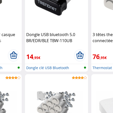
r casque
Dongle USB bluetooth 5.0
3 têtes th
s
BR/EDR/BLE TBW-110UB
connectée
TrendNet
avec passe
14
76
,95€
,95€
th
Dongle clé USB Bluetooth
Thermostat 
programmab