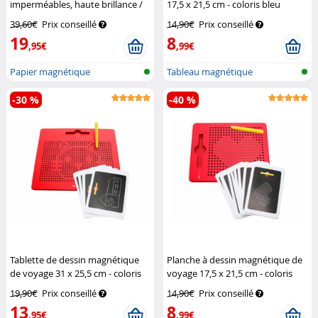
imperméables, haute brillance /
17,5 x 21,5 cm - coloris bleu
blanc
Your Design
Playtastic
39,60€
Prix conseillé
14,90€
Prix conseillé
19
8
,95€
,99€
Papier magnétique
Tableau magnétique
-30 %
-40 %
Tablette de dessin magnétique
Planche à dessin magnétique de
de voyage 31 x 25,5 cm - coloris
voyage 17,5 x 21,5 cm - coloris
rouge
Playtastic
rouge
Playtastic
19,90€
Prix conseillé
14,90€
Prix conseillé
13
8
,95€
,99€