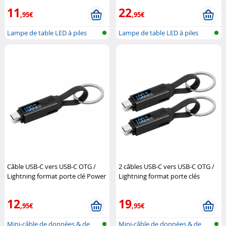
11
22
,95€
,95€
Lampe de table LED à piles
Lampe de table LED à piles
avec cap...
avec cap...
Câble USB-C vers USB-C OTG /
2 câbles USB-C vers USB-C OTG /
Lightning format porte clé Power
Lightning format porte clés
Delivery 100 W
Callstel
Power Delivery 100 W
Callstel
12
19
,95€
,95€
Mini-câble de données & de
Mini-câble de données & de