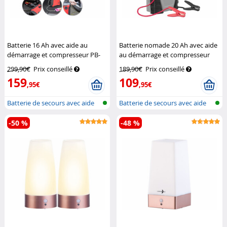
Batterie 16 Ah avec aide au
Batterie nomade 20 Ah avec aide
démarrage et compresseur PB-
au démarrage et compresseur
135.kfz
Revolt
d'air PB-145.kfz
Revolt
299,90€
Prix conseillé
189,90€
Prix conseillé
159
109
,95€
,95€
Batterie de secours avec aide
Batterie de secours avec aide
au dé...
au dé...
-50 %
-48 %