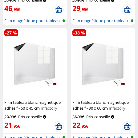
59,90€
Prix conseillé
39,90€
Prix conseillé
46
29
,95€
,95€
Film magnétique pour tableau
Film magnétique pour tableau
blanc
blanc
-27 %
-38 %
Film tableau blanc magnétique
Film tableau blanc magnétique
adhésif - 60 x 45 cm
Infactory
adhésif - 90 x 60 cm
Infactory
29,90€
Prix conseillé
36,90€
Prix conseillé
21
22
,95€
,95€
Film magnétique pour tableau
Film magnétique pour tableau