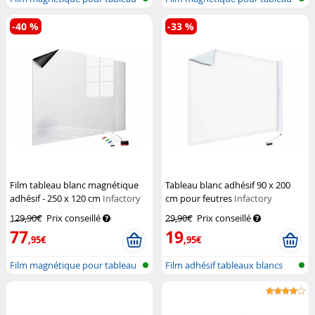
blanc
blanc
-40 %
-33 %
Film tableau blanc magnétique
Tableau blanc adhésif 90 x 200
adhésif - 250 x 120 cm
Infactory
cm pour feutres
Infactory
129,90€
Prix conseillé
29,90€
Prix conseillé
77
19
,95€
,95€
Film magnétique pour tableau
Film adhésif tableaux blancs
blanc