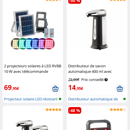
-50 %
2 projecteurs solaires à LED RVBB
Distributeur de savon
10 W avec télécommande
automatique 400 ml avec
Luminea
capteur infrarouge
Carlo Milano
29,90€
Prix conseillé
69
14
,95€
,95€
Projecteur solaire LED résistant
Distributeur automatique de
au...
savon
-48 %