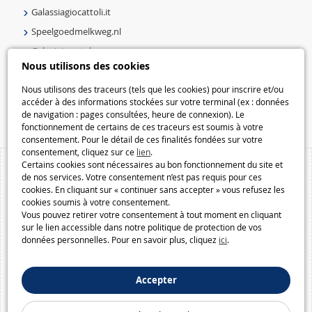
Galassiagiocattoli.it
Speelgoedmelkweg.nl
Galaxiejouets.be
Nous utilisons des cookies
Galaxiespielzeug.be
Speelgoedmelkweg.be
Nous utilisons des traceurs (tels que les cookies) pour inscrire et/ou
accéder à des informations stockées sur votre terminal (ex : données
Macway.com
de navigation : pages consultées, heure de connexion). Le
fonctionnement de certains de ces traceurs est soumis à votre
consentement. Pour le détail de ces finalités fondées sur votre
consentement, cliquez sur ce
lien
.
Certains cookies sont nécessaires au bon fonctionnement du site et
de nos services. Votre consentement n’est pas requis pour ces
cookies. En cliquant sur « continuer sans accepter » vous refusez les
cookies soumis à votre consentement.
Vous pouvez retirer votre consentement à tout moment en cliquant
sur le lien accessible dans notre politique de protection de vos
données personnelles. Pour en savoir plus, cliquez
ici
.
Accepter