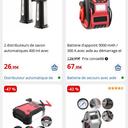
2 distributeurs de savon
Batterie d'appoint 9000 mAh /
automatiques 400 ml avec
300 A avec aide au démarrage et
capteur infrarouge
Carlo Milano
compresseur d'air
Revolt
129,95€
Prix conseillé
26
67
,95€
,95€
Distributeur automatique de
Batterie de secours avec aide
savon
au dé...
-47 %
-42 %