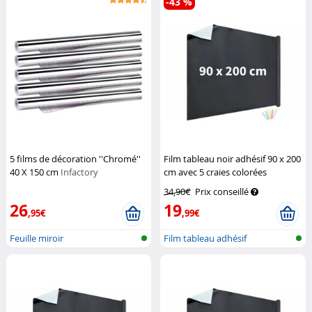
-43 %
5 films de décoration ''Chromé''
Film tableau noir adhésif 90 x 200
40 X 150 cm
Infactory
cm avec 5 craies colorées
Infactory
34,90€
Prix conseillé
26
19
,95€
,99€
Feuille miroir
Film tableau adhésif