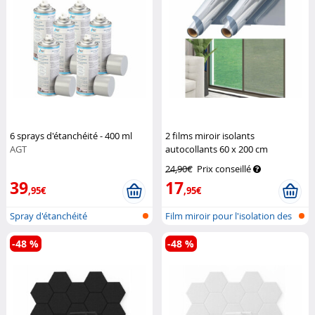
6 sprays d'étanchéité - 400 ml
2 films miroir isolants
AGT
autocollants 60 x 200 cm
Infactory
24,90€
Prix conseillé
39
17
,95€
,95€
Spray d'étanchéité
Film miroir pour l'isolation des
fe...
-48 %
-48 %