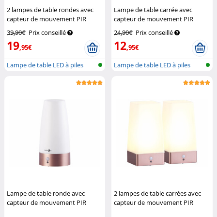
2 lampes de table rondes avec
Lampe de table carrée avec
capteur de mouvement PIR
capteur de mouvement PIR
rechargeables
Lunartec
rechargeable
Lunartec
39,90€
Prix conseillé
24,90€
Prix conseillé
19
12
,95€
,95€
Lampe de table LED à piles
Lampe de table LED à piles
avec cap...
avec cap...
Lampe de table ronde avec
2 lampes de table carrées avec
capteur de mouvement PIR
capteur de mouvement PIR
rechargeable
Lunartec
rechargeables
Lunartec