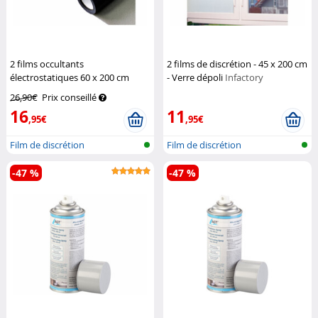
2 films occultants
2 films de discrétion - 45 x 200 cm
électrostatiques 60 x 200 cm
- Verre dépoli
Infactory
Infactory
26,90€
Prix conseillé
16
11
,95€
,95€
Film de discrétion
Film de discrétion
-47 %
-47 %