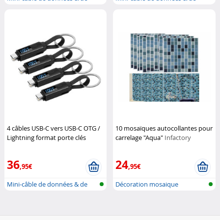
charge 3...
charge 3...
4 câbles USB-C vers USB-C OTG /
10 mosaïques autocollantes pour
Lightning format porte clés
carrelage "Aqua"
Infactory
Power Delivery 100 W
Callstel
36
24
,95€
,95€
Mini-câble de données & de
Décoration mosaique
charge 3...
autocollante