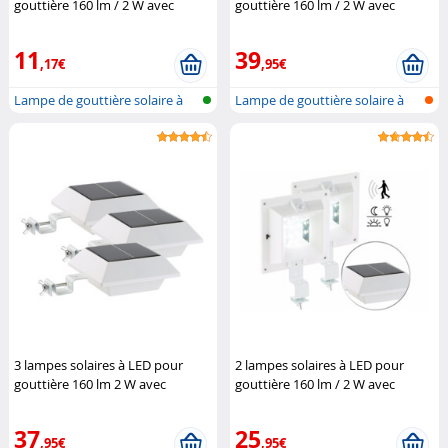
gouttière 160 lm / 2 W avec
gouttière 160 lm / 2 W avec
capteur PIR (Reconditionné)
capteur PIR
Lunartec
Lunartec
11
39
,17€
,95€
Lampe de gouttière solaire à
Lampe de gouttière solaire à
LED av...
LED av...
3 lampes solaires à LED pour
2 lampes solaires à LED pour
gouttière 160 lm 2 W avec
gouttière 160 lm / 2 W avec
capteur PIR - Blanc
Lunartec
capteur PIR - Blanc
Lunartec
37
25
,95€
,95€