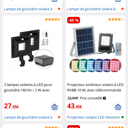
Lampe de gouttière solaire à
Lampe de gouttière solaire à
LED av...
LED av...
-45 %
2 lampes solaires à LED pour
Projecteur extérieur solaire à LED
gouttière 160 lm / 2 W avec
RVBB 10 W, avec télécommande
capteur PIR - Noir
Lunartec
Luminea
79,90€
Prix conseillé
27
43
,95€
,95€
Lampe de gouttière solaire à
Projecteur solaire LED résistant
LED av...
au...