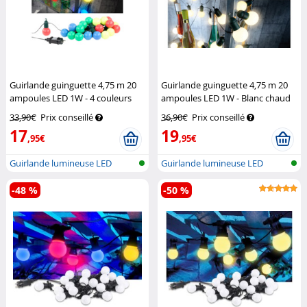
Guirlande guinguette 4,75 m 20
Guirlande guinguette 4,75 m 20
ampoules LED 1W - 4 couleurs
ampoules LED 1W - Blanc chaud
Lunartec
Lunartec
33,90€
Prix conseillé
36,90€
Prix conseillé
17
19
,95€
,95€
Guirlande lumineuse LED
Guirlande lumineuse LED
festive en...
festive en...
-48 %
-50 %