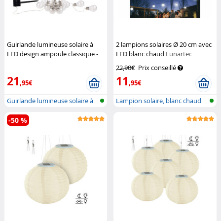
Guirlande lumineuse solaire à
2 lampions solaires Ø 20 cm avec
LED design ampoule classique -
LED blanc chaud
Lunartec
8,5 m
Lunartec
22,90€
Prix conseillé
21
11
,95€
,95€
Guirlande lumineuse solaire à
Lampion solaire, blanc chaud
LED e...
-50 %