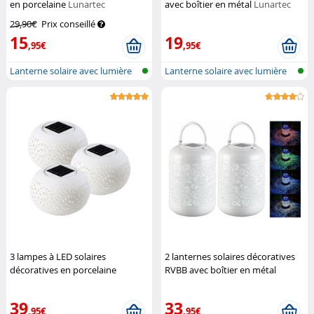
en porcelaine
Lunartec
avec boîtier en métal
Lunartec
29,90€
Prix conseillé
15
19
,95€
,95€
Lanterne solaire avec lumière
Lanterne solaire avec lumière
en RJ...
en RJ...
3 lampes à LED solaires
2 lanternes solaires décoratives
décoratives en porcelaine
RVBB avec boîtier en métal
Lunartec
Lunartec
39
33
,95€
,95€