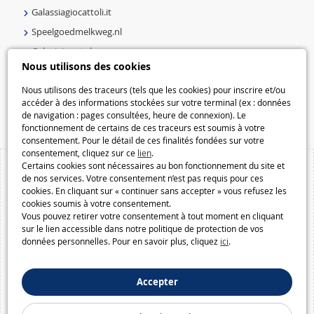
Galassiagiocattoli.it
Speelgoedmelkweg.nl
Galaxiejouets.be
Nous utilisons des cookies
Galaxiespielzeug.be
Speelgoedmelkweg.be
Nous utilisons des traceurs (tels que les cookies) pour inscrire et/ou
accéder à des informations stockées sur votre terminal (ex : données
Macway.com
de navigation : pages consultées, heure de connexion). Le
fonctionnement de certains de ces traceurs est soumis à votre
consentement. Pour le détail de ces finalités fondées sur votre
consentement, cliquez sur ce
lien
.
Certains cookies sont nécessaires au bon fonctionnement du site et
de nos services. Votre consentement n’est pas requis pour ces
cookies. En cliquant sur « continuer sans accepter » vous refusez les
cookies soumis à votre consentement.
Vous pouvez retirer votre consentement à tout moment en cliquant
sur le lien accessible dans notre politique de protection de vos
données personnelles. Pour en savoir plus, cliquez
ici
.
Accepter