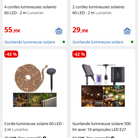
4 cordes lumineuses solaires
2 cordes lumineuses solaires
60 LED - 2 m
Lunartec
60 LED - 2 m
Lunartec
55
29
,95€
,95€
Guirlande lumineuse solaire
Guirlande lumineuse solaire
sur cor...
sur cor...
-43 %
-42 %
Corde lumineuse solaire 60 LED -
Guirlande lumineuse solaire 500
2 m
Lunartec
lm avec 10 ampoules LED E27
remplaçables
Lunartec