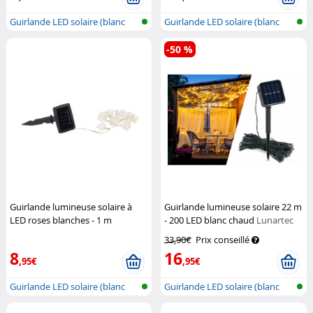
Guirlande LED solaire (blanc
Guirlande LED solaire (blanc
chaud)
chaud)
-50 %
Guirlande lumineuse solaire à
Guirlande lumineuse solaire 22 m
LED roses blanches - 1 m
- 200 LED blanc chaud
Lunartec
Lunartec
33,90€
Prix conseillé
8
16
,95€
,95€
Guirlande LED solaire (blanc
Guirlande LED solaire (blanc
chaud)
chaud)