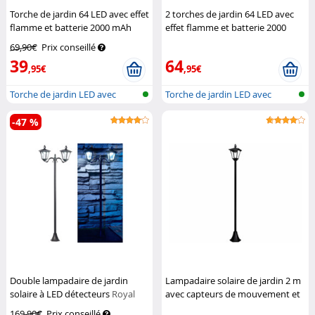
Torche de jardin 64 LED avec effet
2 torches de jardin 64 LED avec
flamme et batterie 2000 mAh
effet flamme et batterie 2000
Luminea
mAh
Luminea
69,90€
Prix conseillé
39
64
,95€
,95€
Torche de jardin LED avec
Torche de jardin LED avec
scintille...
scintille...
-47 %
Double lampadaire de jardin
Lampadaire solaire de jardin 2 m
solaire à LED détecteurs
Royal
avec capteurs de mouvement et
Gardineer
d'obscurité
Royal Gardineer
169,90€
Prix conseillé