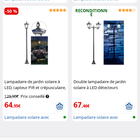
détecteur d...
détecteur d...
RECONDITIONN
-50 %
É
Lampadaire de jardin solaire à
Double lampadaire de jardin
LED, capteur PIR et crépusculaire,
solaire à LED détecteurs
300 lm, 160 cm
Royal Gardineer
(reconditionné)
Royal Gardineer
129,90€
Prix conseillé
64
67
,95€
,46€
Lampadaire solaire avec
Lampadaire solaire avec
détecteur d...
détecteur d...