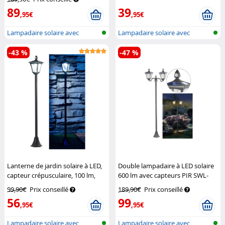
89
39
,95€
,95€
Lampadaire solaire avec
Lampadaire solaire avec
détecteur d...
détecteur d...
-43 %
-47 %
Lanterne de jardin solaire à LED,
Double lampadaire à LED solaire
capteur crépusculaire, 100 lm,
600 lm avec capteurs PIR SWL-
160 cm
Royal Gardineer
160
Royal Gardineer
99,90€
Prix conseillé
189,90€
Prix conseillé
56
99
,95€
,95€
Lampadaire solaire avec
Lampadaire solaire avec