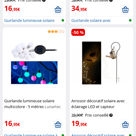
29,90€
Prix conseillé
59,90€
Prix conseillé
16
34
,95€
,95€
Guirlande lumineuse solaire
Guirlande solaire avec
sur cor...
ampoules LED...
-50 %
Guirlande lumineuse solaire
Arrosoir décoratif solaire avec
multicolore - 5 mètres
Lunartec
éclairage LED et capteur
d'obscurité
Lunartec
39,90€
Prix conseillé
16
19
,95€
,95€
Guirlande lumineuse solaire à
Arrosoir décoratif solaire avec