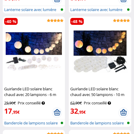
Lanterne solaire avec lumière
Lanterne solaire avec lumière
en RJ...
en RJ...
-40 %
-48 %
Guirlande LED solaire blanc
Guirlande LED solaire blanc
chaud avec 20 lampions - 6 m
chaud avec 50 lampions - 10 m
Lunartec
Lunartec
29,90€
Prix conseillé
62,90€
Prix conseillé
17
32
,95€
,95€
Banderole de lampions solaire
Banderole de lampions solaire
à LED
à LED