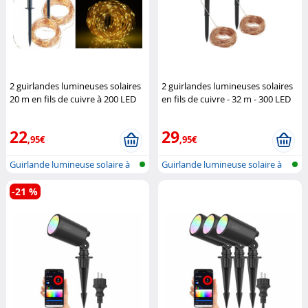
2 guirlandes lumineuses solaires
2 guirlandes lumineuses solaires
20 m en fils de cuivre à 200 LED
en fils de cuivre - 32 m - 300 LED
Lunartec
blanc chaud
Lunartec
22
29
,95€
,95€
Guirlande lumineuse solaire à
Guirlande lumineuse solaire à
LED (...
LED (...
-21 %