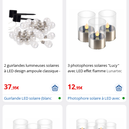
2 guirlandes lumineuses solaires
3 photophores solaires "Lucy"
à LED design ampoule classique -
avec LED effet flamme
Lunartec
8,5 m
Lunartec
37
12
,95€
,95€
Guirlande LED solaire (blanc
Photophore solaire à LED avec
chaud)
flamm...