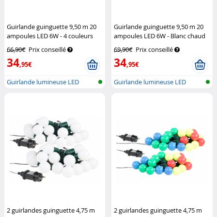
Guirlande guinguette 9,50 m 20
Guirlande guinguette 9,50 m 20
ampoules LED 6W - 4 couleurs
ampoules LED 6W - Blanc chaud
Lunartec
Lunartec
66,90€
Prix conseillé
69,90€
Prix conseillé
34
34
,95€
,95€
Guirlande lumineuse LED
Guirlande lumineuse LED
festive en...
festive en...
2 guirlandes guinguette 4,75 m
2 guirlandes guinguette 4,75 m