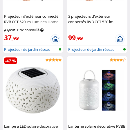
Projecteur d'extérieur connecté
3 projecteurs d'extérieur
RVB CCT 520 lm
Luminea Home
connectés RVB CCT 520 lm
Control
Luminea Home Control
47,99€
Prix conseillé
37
99
,95€
,95€
Projecteur de jardin réseau
Projecteur de jardin réseau
sans fi...
sans fi...
-47 %
Lampe à LED solaire décorative
Lanterne solaire décorative RVBB