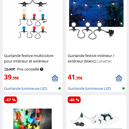
Guirlande festive multicolore
Guirlande festive intérieur /
pour intérieur et extérieur
extérieur (blanc)
Lunartec
Lunartec
79,90€
Prix conseillé
39
41
,95€
,95€
Guirlande lumineuse LED
Guirlande lumineuse LED
festive en...
festive en...
-47 %
-46 %