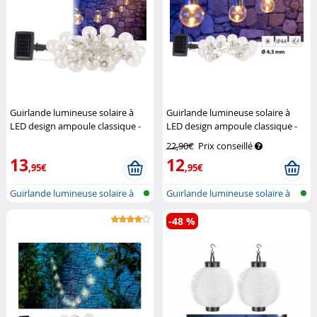
Guirlande lumineuse solaire à
Guirlande lumineuse solaire à
LED design ampoule classique -
LED design ampoule classique -
3,80m
Lunartec
1,80m
Lunartec
22,90€
Prix conseillé
13
12
,95€
,95€
Guirlande lumineuse solaire à
Guirlande lumineuse solaire à
LED e...
LED e...
-48 %