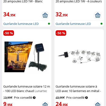
20 ampoules LED 1W - Blanc
20 ampoules LED 1W - 4 couleurs
chaud
Lunartec
Lunartec
34
32
,95€
,95€
Guirlande lumineuse LED
Guirlande lumineuse LED
festive en...
festive en...
-50 %
-50 %
Guirlande lumineuse solaire 12 m
Guirlande lumineuse solaire à
- 100 LED blanc chaud
Lunartec
LED avec 10 lanternes en métal -
1,6 mètre
Lunartec
19,90€
Prix conseillé
49,90€
Prix conseillé
9
24
,95€
,95€