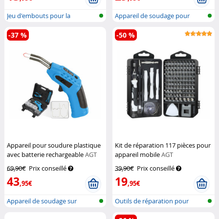
Jeu d'embouts pour la
Appareil de soudage pour
mécanique de...
matières p...
-37 %
-50 %
Appareil pour soudure plastique
Kit de réparation 117 pièces pour
avec batterie rechargeable
AGT
appareil mobile
AGT
69,90€
Prix conseillé
39,90€
Prix conseillé
43
19
,95€
,95€
Appareil de soudage sur
Outils de réparation pour
batterie po...
Smartphon...