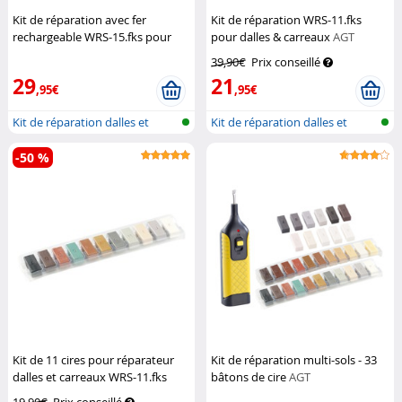
Kit de réparation avec fer
Kit de réparation WRS-11.fks
rechargeable WRS-15.fks pour
pour dalles & carreaux
AGT
carrelage et faïence
AGT
39,90€
Prix conseillé
29
21
,95€
,95€
Kit de réparation dalles et
Kit de réparation dalles et
carreau...
carreau...
-50 %
Kit de 11 cires pour réparateur
Kit de réparation multi-sols - 33
dalles et carreaux WRS-11.fks
bâtons de cire
AGT
AGT