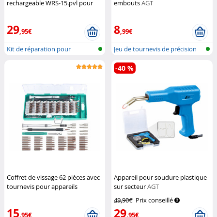
rechargeable WRS-15.pvl pour
embouts
AGT
surfaces en plastique
AGT
29
8
,95€
,99€
Kit de réparation pour
Jeu de tournevis de précision
revêtement p...
pour...
-40 %
Coffret de vissage 62 pièces avec
Appareil pour soudure plastique
tournevis pour appareils
sur secteur
AGT
électroniques
AGT
49,90€
Prix conseillé
15
29
,95€
,95€