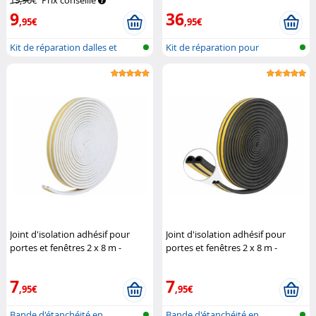
19,90€
Prix conseillé
9
36
,95€
,95€
Kit de réparation dalles et
Kit de réparation pour
carreau...
plastique, b...
Joint d'isolation adhésif pour
Joint d'isolation adhésif pour
portes et fenêtres 2 x 8 m -
portes et fenêtres 2 x 8 m -
coloris blanc
AGT
coloris noir
AGT
7
7
,95€
,95€
Bande d'étanchéité en
Bande d'étanchéité en