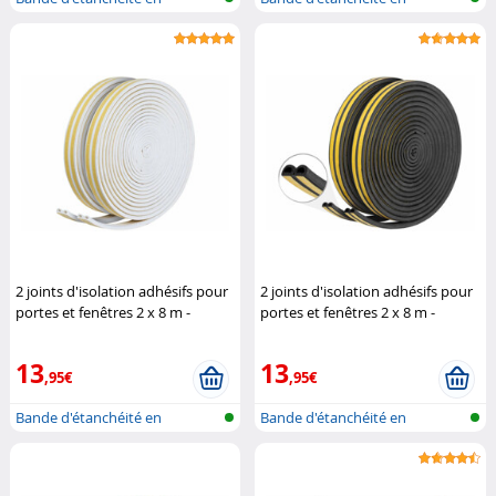
caoutchouc po...
caoutchouc po...
2 joints d'isolation adhésifs pour
2 joints d'isolation adhésifs pour
portes et fenêtres 2 x 8 m -
portes et fenêtres 2 x 8 m -
coloris blanc
AGT
coloris noir
AGT
13
13
,95€
,95€
Bande d'étanchéité en
Bande d'étanchéité en
caoutchouc po...
caoutchouc po...