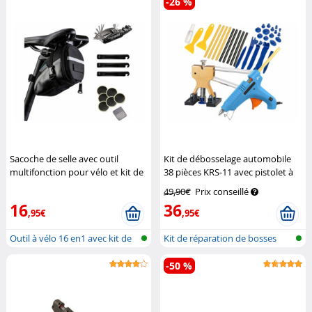
-26 %
Sacoche de selle avec outil
Kit de débosselage automobile
multifonction pour vélo et kit de
38 pièces KRS-11 avec pistolet à
réparation pneus
Semptec
colle
AGT
49,90€
Prix conseillé
16
36
,95€
,95€
Outil à vélo 16 en1 avec kit de
Kit de réparation de bosses
rép...
-50 %