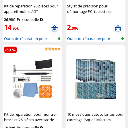
Kit de réparation 20 pièces pour
Stylet de précision pour
appareil mobile
AGT
démontage PC, tablette et
téléphone
Macway
26,90€
Prix conseillé
14
2
,95€
,90€
Outils de réparation pour
Outils de réparation pour
Smartphon...
Smartphon...
-50 %
Kit de réparation pour montre-
10 mosaïques autocollantes pour
bracelet 26 pièces avec sac de
carrelage "Aqua"
Infactory
rangement
AGT
19,90€
Prix conseillé