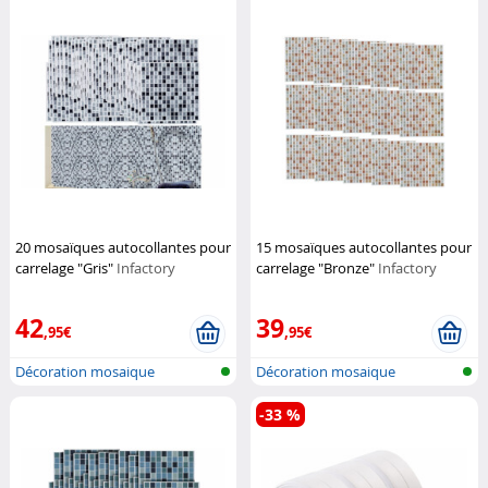
20 mosaïques autocollantes pour
15 mosaïques autocollantes pour
carrelage "Gris"
Infactory
carrelage "Bronze"
Infactory
42
39
,95€
,95€
Décoration mosaique
Décoration mosaique
autocollante
autocollante
-33 %