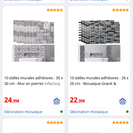
autocollante
autocollante
10 dalles murales adhésives - 30 x
10 dalles murales adhésives - 26 x
30 cm - Mur en pierres
Infactory
26 cm - Mosaïque Granit &
Carrelage
Infactory
24
22
,95€
,95€
Décoration mosaique
Décoration mosaique
autocollante
autocollante