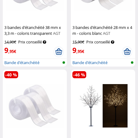
3 bandes d'étanchéité 38 mm x
3 bandes d'étanchéité 28 mm x 4
3,3 m - coloris transparent
AGT
m - coloris blanc
AGT
14,90€
Prix conseillé
15,90€
Prix conseillé
9
9
,95€
,95€
Bande d'étanchéité
Bande d'étanchéité
autocollante
autocollante
-40 %
-46 %