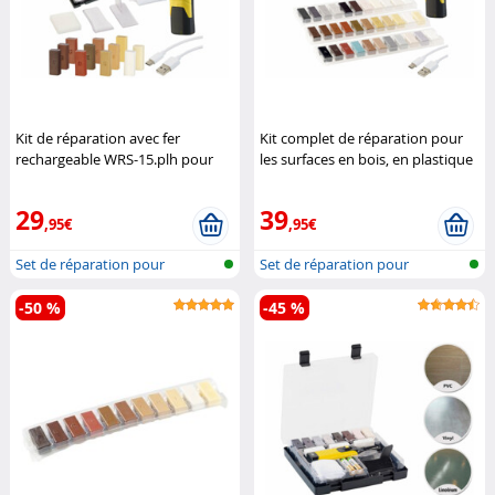
Kit de réparation avec fer
Kit complet de réparation pour
rechargeable WRS-15.plh pour
les surfaces en bois, en plastique
parquet et stratifié
AGT
et en pierre
AGT
29
39
,95€
,95€
Set de réparation pour
Set de réparation pour
parquet et s...
parquet et s...
-50 %
-45 %