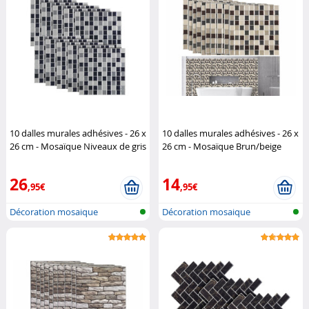
10 dalles murales adhésives - 26 x
10 dalles murales adhésives - 26 x
26 cm - Mosaïque Niveaux de gris
26 cm - Mosaïque Brun/beige
Infactory
Infactory
26
14
,95€
,95€
Décoration mosaique
Décoration mosaique
autocollante
autocollante