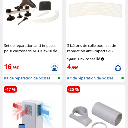
Set de réparation anti-impacts
5 bâtons de colle pour set de
pour carrosserie AGT KRS-10.de
réparation anti-impacts
AGT
AGT
9,90€
Prix conseillé
16
4
,95€
,99€
Kit de réparation de bosses
Kit de réparation de bosses
-47 %
-25 %