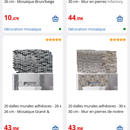
26 cm - Mosaïque Brun/beige
30 cm - Mur en pierres
Infactory
(Reconditionné)
Infactory
10
44
,47€
,95€
Décoration mosaique
Décoration mosaique
autocollante
autocollante
20 dalles murales adhésives - 26 x
20 dalles murales adhésives - 30 x
26 cm - Mosaïque Granit &
30 cm - Mur en pierres de rivière
Carrelage
Infactory
Infactory
43
43
,95€
,95€