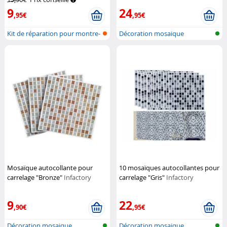
9
24
,95€
,95€
Kit de réparation pour montre-
Décoration mosaique
brace...
autocollante
Mosaïque autocollante pour
10 mosaïques autocollantes pour
carrelage "Bronze"
Infactory
carrelage "Gris"
Infactory
9
22
,90€
,95€
Décoration mosaique
Décoration mosaique