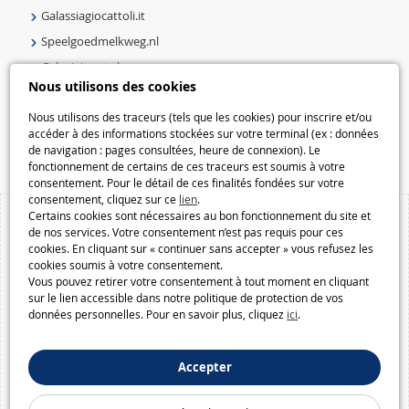
Galassiagiocattoli.it
Speelgoedmelkweg.nl
Galaxiejouets.be
Nous utilisons des cookies
Galaxiespielzeug.be
Speelgoedmelkweg.be
Nous utilisons des traceurs (tels que les cookies) pour inscrire et/ou
accéder à des informations stockées sur votre terminal (ex : données
Macway.com
de navigation : pages consultées, heure de connexion). Le
fonctionnement de certains de ces traceurs est soumis à votre
consentement. Pour le détail de ces finalités fondées sur votre
consentement, cliquez sur ce
lien
.
Certains cookies sont nécessaires au bon fonctionnement du site et
de nos services. Votre consentement n’est pas requis pour ces
cookies. En cliquant sur « continuer sans accepter » vous refusez les
cookies soumis à votre consentement.
Vous pouvez retirer votre consentement à tout moment en cliquant
sur le lien accessible dans notre politique de protection de vos
données personnelles. Pour en savoir plus, cliquez
ici
.
Accepter