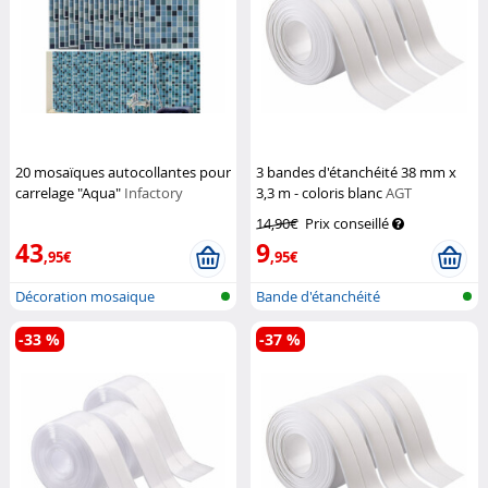
20 mosaïques autocollantes pour
3 bandes d'étanchéité 38 mm x
carrelage "Aqua"
Infactory
3,3 m - coloris blanc
AGT
14,90€
Prix conseillé
43
9
,95€
,95€
Décoration mosaique
Bande d'étanchéité
autocollante
autocollante
-33 %
-37 %