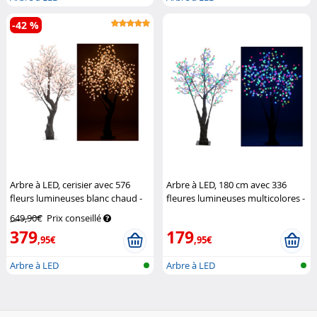
-42 %
Arbre à LED, cerisier avec 576
Arbre à LED, 180 cm avec 336
fleurs lumineuses blanc chaud -
fleures lumineuses multicolores -
200 cm
Luminea
IP44
Luminea
649,90€
Prix conseillé
379
179
,95€
,95€
Arbre à LED
Arbre à LED