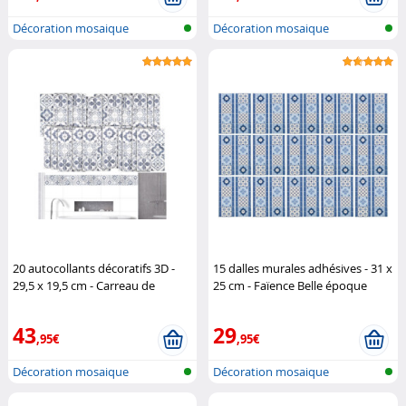
Décoration mosaique
Décoration mosaique
autocollante
autocollante
20 autocollants décoratifs 3D -
15 dalles murales adhésives - 31 x
29,5 x 19,5 cm - Carreau de
25 cm - Faïence Belle époque
ciment bleu
Infactory
Infactory
43
29
,95€
,95€
Décoration mosaique
Décoration mosaique
autocollante
autocollante