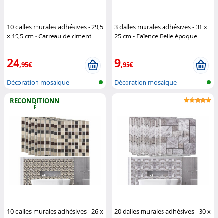
10 dalles murales adhésives - 29,5
3 dalles murales adhésives - 31 x
x 19,5 cm - Carreau de ciment
25 cm - Faïence Belle époque
bleu
Infactory
Infactory
24
9
,95€
,95€
Décoration mosaique
Décoration mosaique
autocollante
autocollante
RECONDITIONN
É
10 dalles murales adhésives - 26 x
20 dalles murales adhésives - 30 x