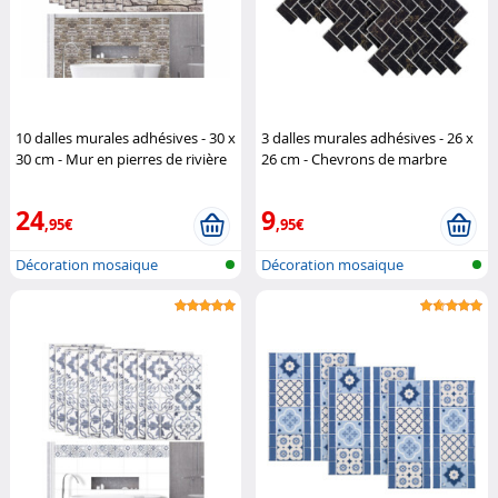
10 dalles murales adhésives - 30 x
3 dalles murales adhésives - 26 x
30 cm - Mur en pierres de rivière
26 cm - Chevrons de marbre
Infactory
Infactory
24
9
,95€
,95€
Décoration mosaique
Décoration mosaique
autocollante
autocollante