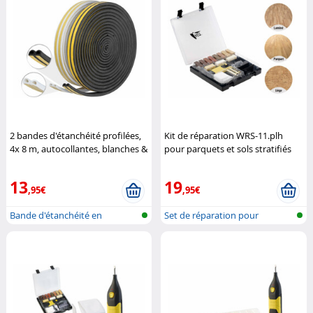
2 bandes d'étanchéité profilées,
Kit de réparation WRS-11.plh
4x 8 m, autocollantes, blanches &
pour parquets et sols stratifiés
noires
AGT
AGT
13
19
,95€
,95€
Bande d'étanchéité en
Set de réparation pour
caoutchouc po...
parquet et s...