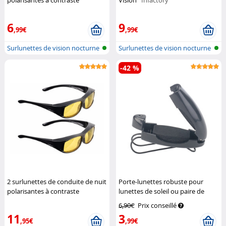
polarisantes à contraste
Vision''
Infactory
accentué
Pearl
6
9
,99€
,99€
Surlunettes de vision nocturne
Surlunettes de vision nocturne
avec...
avec...
-42 %
2 surlunettes de conduite de nuit
Porte-lunettes robuste pour
polarisantes à contraste
lunettes de soleil ou paire de
accentué
Pearl
rechange
Lescars
6,90€
Prix conseillé
11
3
,95€
,99€