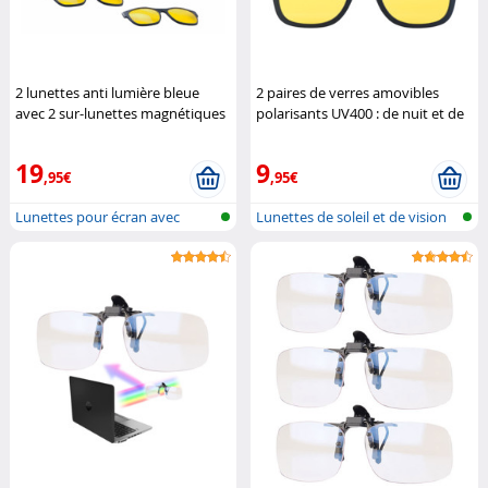
2 lunettes anti lumière bleue
2 paires de verres amovibles
avec 2 sur-lunettes magnétiques
polarisants UV400 : de nuit et de
et 2 protections
Pearl
jour
Pearl
19
9
,95€
,95€
Lunettes pour écran avec
Lunettes de soleil et de vision
fixation p...
noc...