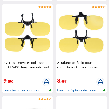
nocturn...
nocturn...
2 verres amovibles polarisants
2 surlunettes à clip pour
nuit UV400 design arrondi
Pearl
conduite nocturne - Rondes
Pearl
9
8
,95€
,95€
Lunettes à pinces de vision
Lunettes à pinces de vision
nocturn...
nocturn...