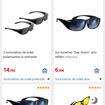
2 surlunettes de soleil
Sur-lunettes ''Day Vision'' anti-
polarisantes à contraste
reflets
Infactory
accentué et protection UV 380
Pearl
14
6
,95€
,99€
Surlunettes de soleil polarisée
Surlunettes de soleil avec
à c...
améliora...