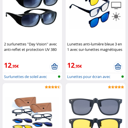
2 surlunettes ''Day Vision'' avec
Lunettes anti-lumière bleue 3 en
anti-reflet et protection UV 380
1 avec sur-lunettes magnétiques
Infactory
pour vision nocturne et
protection
Pearl
12
12
,95€
,95€
Surlunettes de soleil avec
Lunettes pour écran avec
améliora...
fixation p...