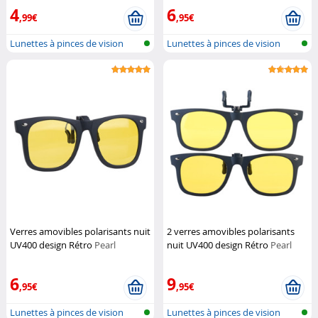
4
6
,99€
,95€
Lunettes à pinces de vision
Lunettes à pinces de vision
nocturn...
nocturn...
Verres amovibles polarisants nuit
2 verres amovibles polarisants
UV400 design Rétro
Pearl
nuit UV400 design Rétro
Pearl
6
9
,95€
,95€
Lunettes à pinces de vision
Lunettes à pinces de vision