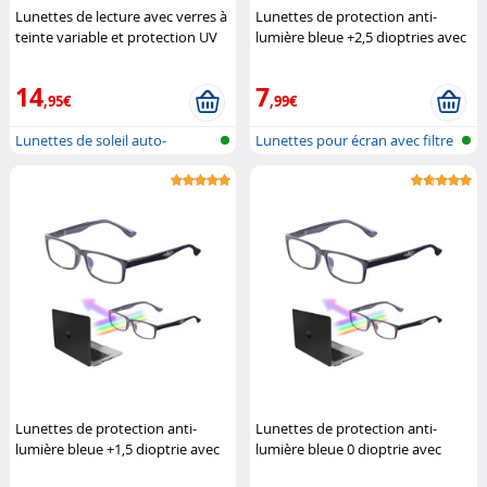
Lunettes de lecture avec verres à
Lunettes de protection anti-
teinte variable et protection UV
lumière bleue +2,5 dioptries avec
400, 0 dpt
Infactory
protection UV400
Infactory
14
7
,95€
,99€
Lunettes de soleil auto-
Lunettes pour écran avec filtre
teintantes
de...
Lunettes de protection anti-
Lunettes de protection anti-
lumière bleue +1,5 dioptrie avec
lumière bleue 0 dioptrie avec
protection UV400
Infactory
protection UV400
Infactory