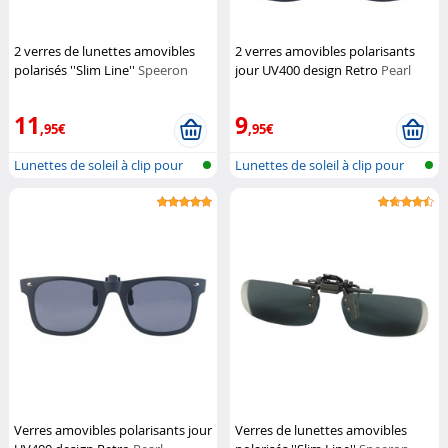
2 verres de lunettes amovibles
2 verres amovibles polarisants
polarisés ''Slim Line''
Speeron
jour UV400 design Retro
Pearl
11
9
,95€
,95€
Lunettes de soleil à clip pour
Lunettes de soleil à clip pour
port...
port...
Verres amovibles polarisants jour
Verres de lunettes amovibles