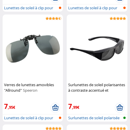
Lunettes de soleil à clip pour
Lunettes de soleil à clip pour
port...
port...
Verres de lunettes amovibles
Surlunettes de soleil polarisantes
''Allround''
Speeron
à contraste accentué et
protection UV 380
Pearl
7
7
,95€
,99€
Lunettes de soleil à clip pour
Surlunettes de soleil polarisée
port...
à c...