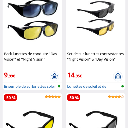
Pack lunettes de conduite ''Day
Set de sur-lunettes contrastantes
Vision'' et ''Night Vision''
"Night Vision" & "Day Vision"
Infactory
Pearl
9
14
,99€
,95€
Ensemble de surlunettes soleil
Lunettes de soleil et de
& co...
contraste...
-50 %
-50 %