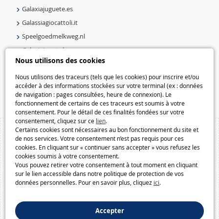
Galaxiajuguete.es
Galassiagiocattoli.it
Speelgoedmelkweg.nl
Galaxiejouets.be
Nous utilisons des cookies
Galaxiespielzeug.be
Speelgoedmelkweg.be
Nous utilisons des traceurs (tels que les cookies) pour inscrire et/ou
accéder à des informations stockées sur votre terminal (ex : données
Macway.com
de navigation : pages consultées, heure de connexion). Le
fonctionnement de certains de ces traceurs est soumis à votre
consentement. Pour le détail de ces finalités fondées sur votre
consentement, cliquez sur ce
lien
.
Certains cookies sont nécessaires au bon fonctionnement du site et
de nos services. Votre consentement n’est pas requis pour ces
cookies. En cliquant sur « continuer sans accepter » vous refusez les
cookies soumis à votre consentement.
Vous pouvez retirer votre consentement à tout moment en cliquant
sur le lien accessible dans notre politique de protection de vos
données personnelles. Pour en savoir plus, cliquez
ici
.
Accepter