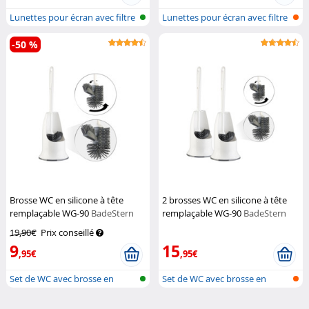
Lunettes pour écran avec filtre
Lunettes pour écran avec filtre
de...
de...
-50 %
Brosse WC en silicone à tête
2 brosses WC en silicone à tête
remplaçable WG-90
BadeStern
remplaçable WG-90
BadeStern
19,90€
Prix conseillé
9
15
,95€
,95€
Set de WC avec brosse en
Set de WC avec brosse en
silicone e...
silicone e...