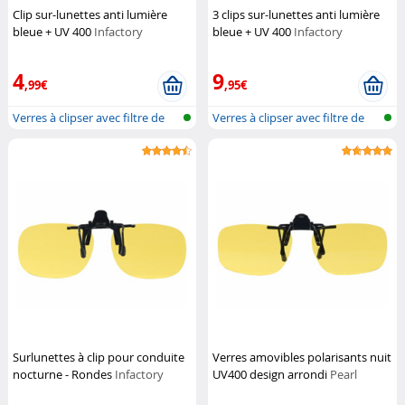
Clip sur-lunettes anti lumière
3 clips sur-lunettes anti lumière
bleue + UV 400
Infactory
bleue + UV 400
Infactory
4
9
,99€
,95€
Verres à clipser avec filtre de
Verres à clipser avec filtre de
lum...
lum...
Surlunettes à clip pour conduite
Verres amovibles polarisants nuit
nocturne - Rondes
Infactory
UV400 design arrondi
Pearl