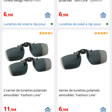
UV400 design Retro
Pearl
polarisés ''Slim Line''
Speeron
6
6
,95€
,95€
Lunettes de soleil à clip pour
Lunettes de soleil à clip pour
port...
port...
2 verres de lunettes polarisés
Verres de lunettes polarisés
amovibles ''Fashion Line''
amovibles ''Fashion Line''
Speeron
Speeron
11
6
,95€
,95€