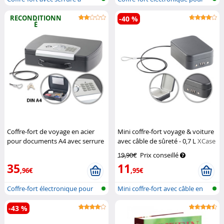
combinai...
docum...
RECONDITIONN
-40 %
É
Coffre-fort de voyage en acier
Mini coffre-fort voyage & voiture
pour documents A4 avec serrure
avec câble de sûreté - 0,7 L
XCase
électronique (Reconditionné)
19,90€
Prix conseillé
XCase
35
11
,96€
,95€
Coffre-fort électronique pour
Mini coffre-fort avec câble en
docum...
acie...
-43 %