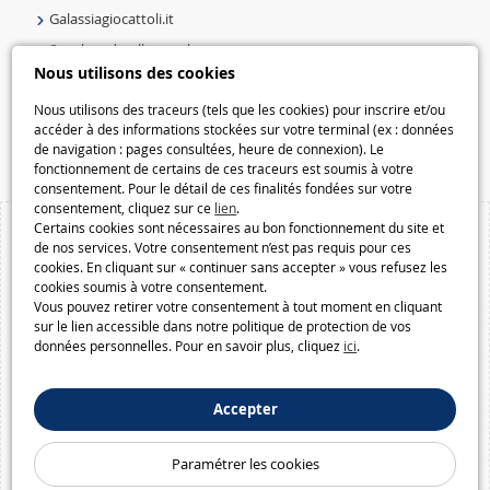
Galassiagiocattoli.it
Speelgoedmelkweg.nl
Nous utilisons des cookies
Galaxiespielzeug.be
Speelgoedmelkweg.be
Nous utilisons des traceurs (tels que les cookies) pour inscrire et/ou
accéder à des informations stockées sur votre terminal (ex : données
Macway.com
de navigation : pages consultées, heure de connexion). Le
fonctionnement de certains de ces traceurs est soumis à votre
consentement. Pour le détail de ces finalités fondées sur votre
consentement, cliquez sur ce
lien
.
Certains cookies sont nécessaires au bon fonctionnement du site et
de nos services. Votre consentement n’est pas requis pour ces
cookies. En cliquant sur « continuer sans accepter » vous refusez les
cookies soumis à votre consentement.
Vous pouvez retirer votre consentement à tout moment en cliquant
sur le lien accessible dans notre politique de protection de vos
données personnelles. Pour en savoir plus, cliquez
ici
.
Accepter
Paramétrer les cookies