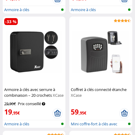
Armoire à clés
Armoire à clés
-33 %
Armoire à clés avec serrure à
Coffret à clés connecté étanche
combinaison – 20 crochets
XCase
XCase
29,90€
Prix conseillé
19
59
,95€
,95€
Armoire à clés
Mini coffre-fort à clés avec
blueto...