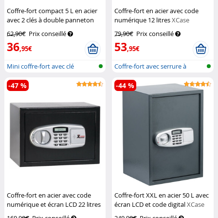
Coffre-fort compact 5 L en acier
Coffre-fort en acier avec code
avec 2 clés à double panneton
numérique 12 litres
XCase
XCase
62,90€
Prix conseillé
79,90€
Prix conseillé
36
53
,95€
,95€
Mini coffre-fort avec clé
Coffre-fort avec serrure à
combinai...
-47 %
-44 %
Coffre-fort en acier avec code
Coffre-fort XXL en acier 50 L avec
numérique et écran LCD 22 litres
écran LCD et code digital
XCase
XCase