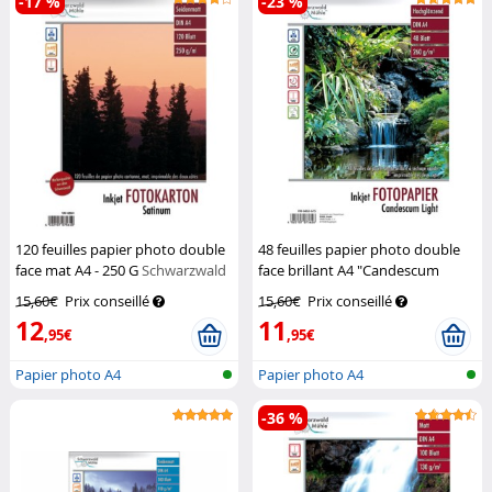
-17 %
-23 %
120 feuilles papier photo double
48 feuilles papier photo double
face mat A4 - 250 G
Schwarzwald
face brillant A4 "Candescum
Mülhe
Light" - 260 G
Schwarzwald
15,60€
Prix conseillé
15,60€
Prix conseillé
Mülhe
12
11
,95€
,95€
Papier photo A4
Papier photo A4
-36 %