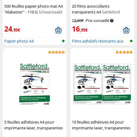
500 feuilles papier photo mat A4
20 films autocollants
"Alabaster" - 110 G
Schwarzwald
transparents A4
Sattleford
Mülhe
19,60€
Prix conseillé
24
16
,95€
,95€
Papier photo A4
Films adhésifs résistants aux
intem...
5 feuilles adhésives A4 pour
10 feuilles adhésives A4 pour
imprimante laser, transparentes
imprimante laser, transparentes
Sattleford
Sattleford