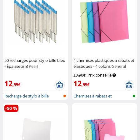
50 recharges pour stylo bille bleu
4 chemises plastiques à rabats et
- Épaisseur B
Pearl
élastiques - 4 coloris
General
Office
19,90€
Prix conseillé
12
12
,95€
,95€
Recharge de stylo à bille
Chemises à rabats et
élastiques
-50 %