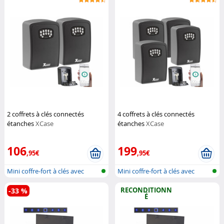
2 coffrets à clés connectés
4 coffrets à clés connectés
étanches
XCase
étanches
XCase
106
199
,95€
,95€
Mini coffre-fort à clés avec
Mini coffre-fort à clés avec
blueto...
blueto...
RECONDITIONN
-33 %
É