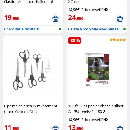
élastiques - 4 coloris
General
XCase
Office
49,90€
Prix conseillé
19
24
,95€
,95€
Chemises à rabats et
Caisse à monnaie avec plateau
élastiques
de co...
-30 %
6 paires de ciseaux revêtement
100 feuilles papier photo brillant
titane
General Office
A4 "Edelweiss" - 180 G
Schwarzwald Mülhe
19,90€
Prix conseillé
11
13
,95€
,95€