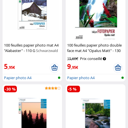
100 feuilles papier photo mat A4
100 feuilles papier photo double
"Alabaster" - 110 G
Schwarzwald
face mat A4 "Opalus Matt" - 130
Mülhe
G
Schwarzwald Mülhe
15,60€
Prix conseillé
5
9
,95€
,95€
Papier photo A4
Papier photo A4
-30 %
-5 %