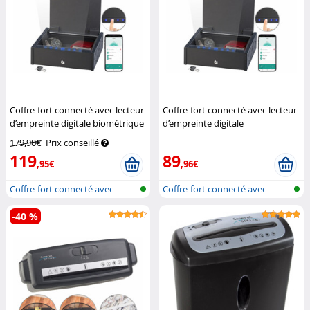
Coffre-fort connecté avec lecteur
Coffre-fort connecté avec lecteur
d’empreinte digitale biométrique
d’empreinte digitale
XCase
(reconditionné)
XCase
179,90€
Prix conseillé
119
89
,95€
,96€
Coffre-fort connecté avec
Coffre-fort connecté avec
reconnais...
reconnais...
-40 %