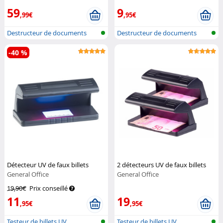
59
9
,99€
,95€
Destructeur de documents
Destructeur de documents
-40 %
Détecteur UV de faux billets
2 détecteurs UV de faux billets
General Office
General Office
19,90€
Prix conseillé
11
19
,95€
,95€
Testeur de billets UV
Testeur de billets UV