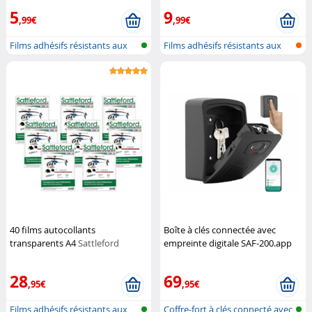
5
9
,99€
,99€
Films adhésifs résistants aux
Films adhésifs résistants aux
intem...
intem...
40 films autocollants
Boîte à clés connectée avec
transparents A4
Sattleford
empreinte digitale SAF-200.app
XCase
28
69
,95€
,95€
Films adhésifs résistants aux
Coffre-fort à clés connecté avec