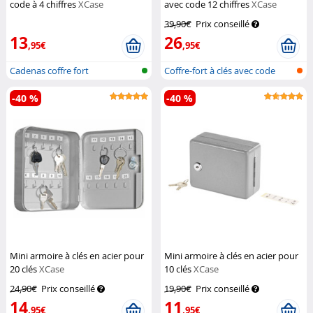
code à 4 chiffres
XCase
avec code 12 chiffres
XCase
39,90€
Prix conseillé
13
26
,95€
,95€
Cadenas coffre fort
Coffre-fort à clés avec code
numéri...
-40 %
-40 %
Mini armoire à clés en acier pour
Mini armoire à clés en acier pour
20 clés
XCase
10 clés
XCase
24,90€
Prix conseillé
19,90€
Prix conseillé
14
11
,95€
,95€