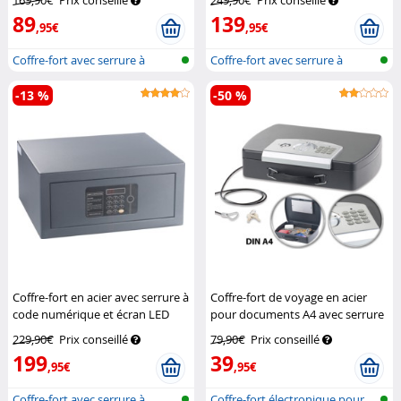
169,90€
Prix conseillé
249,90€
Prix conseillé
89
139
,95€
,95€
Coffre-fort avec serrure à
Coffre-fort avec serrure à
combinai...
combinai...
-13 %
-50 %
Coffre-fort en acier avec serrure à
Coffre-fort de voyage en acier
code numérique et écran LED
pour documents A4 avec serrure
XCase
électronique
XCase
229,90€
Prix conseillé
79,90€
Prix conseillé
199
39
,95€
,95€
Coffre-fort avec serrure à
Coffre-fort électronique pour