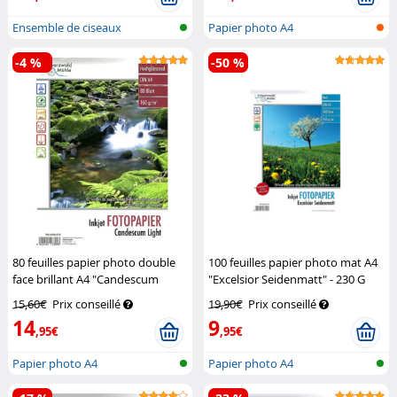
Ensemble de ciseaux
Papier photo A4
-4 %
-50 %
80 feuilles papier photo double
100 feuilles papier photo mat A4
face brillant A4 "Candescum
"Excelsior Seidenmatt" - 230 G
Light" - 160 G
Schwarzwald
Schwarzwald Mülhe
15,60€
Prix conseillé
19,90€
Prix conseillé
Mülhe
14
9
,95€
,95€
Papier photo A4
Papier photo A4