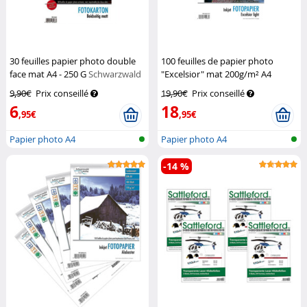
30 feuilles papier photo double
100 feuilles de papier photo
face mat A4 - 250 G
Schwarzwald
"Excelsior" mat 200g/m² A4
Mülhe
Schwarzwald Mülhe
9,90€
Prix conseillé
19,90€
Prix conseillé
6
18
,95€
,95€
Papier photo A4
Papier photo A4
-14 %