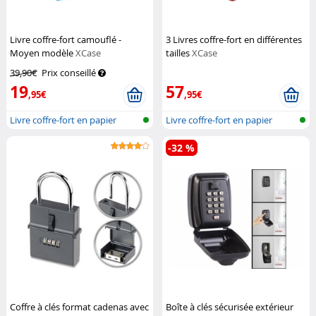
Livre coffre-fort camouflé -
3 Livres coffre-fort en différentes
Moyen modèle
XCase
tailles
XCase
39,90€
Prix conseillé
19
57
,95€
,95€
Livre coffre-fort en papier
Livre coffre-fort en papier
véritab...
véritab...
-32 %
Coffre à clés format cadenas avec
Boîte à clés sécurisée extérieur