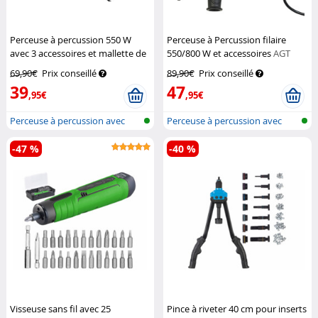
Perceuse à percussion 550 W
Perceuse à Percussion filaire
avec 3 accessoires et mallette de
550/800 W et accessoires
AGT
transport SBM-550
AGT
Professional
69,90€
Prix conseillé
89,90€
Prix conseillé
Professional
39
47
,95€
,95€
Perceuse à percussion avec
Perceuse à percussion avec
mandrin...
mandrin...
-47 %
-40 %
Visseuse sans fil avec 25
Pince à riveter 40 cm pour inserts