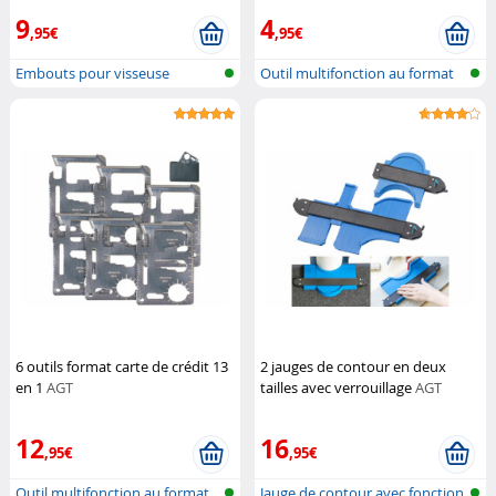
Professional
9
4
,95€
,95€
Embouts pour visseuse
Outil multifonction au format
carte...
6 outils format carte de crédit 13
2 jauges de contour en deux
en 1
AGT
tailles avec verrouillage
AGT
12
16
,95€
,95€
Outil multifonction au format
Jauge de contour avec fonction