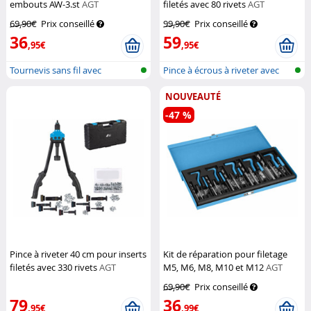
embouts AW-3.st
AGT
filetés avec 80 rivets
AGT
Professional
69,90€
Prix conseillé
99,90€
Prix conseillé
36
59
,95€
,95€
Tournevis sans fil avec
Pince à écrous à riveter avec
sélection d...
écrou...
NOUVEAUTÉ
-47 %
Pince à riveter 40 cm pour inserts
Kit de réparation pour filetage
filetés avec 330 rivets
AGT
M5, M6, M8, M10 et M12
AGT
69,90€
Prix conseillé
79
36
,95€
,99€