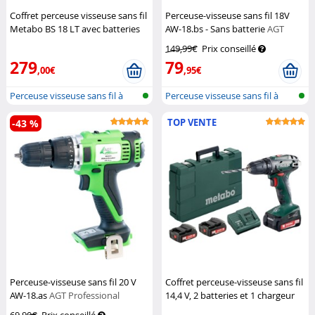
Coffret perceuse visseuse sans fil
Perceuse-visseuse sans fil 18V
Metabo BS 18 LT avec batteries
AW-18.bs - Sans batterie
AGT
et chargeur
Metabo
Professional
149,99€
Prix conseillé
279
79
,00€
,95€
Perceuse visseuse sans fil à
Perceuse visseuse sans fil à
moteur...
moteur...
TOP VENTE
-43 %
Perceuse-visseuse sans fil 20 V
Coffret perceuse-visseuse sans fil
AW-18.as
AGT Professional
14,4 V, 2 batteries et 1 chargeur
Metabo