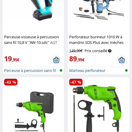
Perceuse-visseuse à percussion
Perforateur burineur 1010 W à
sans fil 10,8 V ''AW-10.sds''
AGT
mandrin SDS Plus avec mèches
et burins SBH-500
AGT
149,90€
Prix conseillé
19
89
,95€
,95€
Perceuse à percussion sans fil
Marteau perforateur
avec...
professionnel a...
-43 %
-47 %