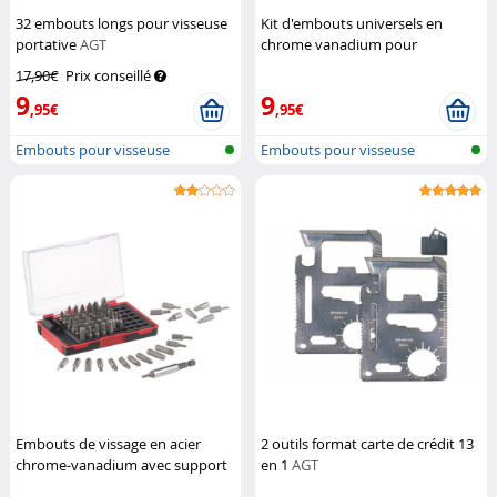
32 embouts longs pour visseuse
Kit d'embouts universels en
portative
AGT
chrome vanadium pour
visseuses
AGT
17,90€
Prix conseillé
9
9
,95€
,95€
Embouts pour visseuse
Embouts pour visseuse
Embouts de vissage en acier
2 outils format carte de crédit 13
chrome-vanadium avec support
en 1
AGT
magnétique - 61 pièces
AGT