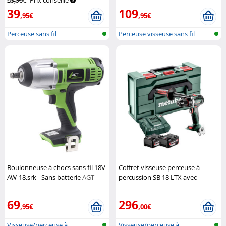
69,90€
Prix conseillé
39
109
,95€
,95€
Perceuse sans fil
Perceuse visseuse sans fil
Boulonneuse à chocs sans fil 18V
Coffret visseuse perceuse à
AW-18.srk - Sans batterie
AGT
percussion SB 18 LTX avec
Professional
batteries et chargeur
Metabo
69
296
,95€
,00€
Visseuse/perceuse à
Visseuse/perceuse à