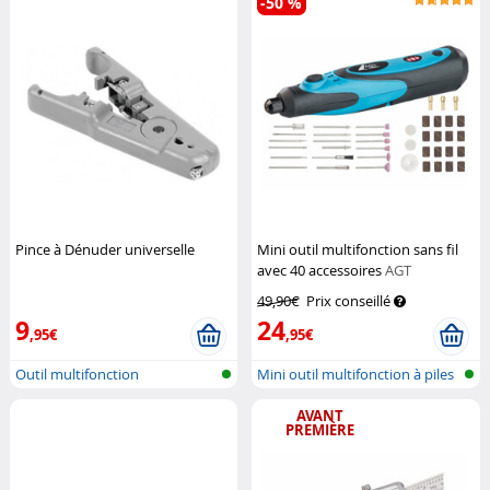
-50 %
Pince à Dénuder universelle
Mini outil multifonction sans fil
avec 40 accessoires
AGT
49,90€
Prix conseillé
9
24
,95€
,95€
Outil multifonction
Mini outil multifonction à piles
AVANT
PREMIÈRE