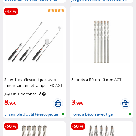
carte...
de v...
-47 %
3 perches télescopiques avec
5 forets à Béton - 3 mm
AGT
miroir, aimant et lampe LED
AGT
16,90€
Prix conseillé
8
3
,95€
,99€
Ensemble d'outil télescopique
Foret à béton avec tige
cylindrique
-50 %
-50 %