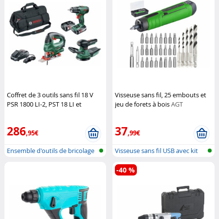
Coffret de 3 outils sans fil 18 V
Visseuse sans fil, 25 embouts et
PSR 1800 LI-2, PST 18 LI et
jeu de forets à bois
AGT
AdvancedOrbit 18
Bosch
Professional
286
37
,95€
,99€
Ensemble d'outils de bricolage
Visseuse sans fil USB avec kit
sans...
de f...
-40 %