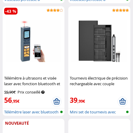
percussion sans...
percussion sans...
-43 %
Télémètre à ultrasons et visée
Tournevis électrique de précision
laser avec fonction bluetooth et
rechargeable avec couple
écran LCD
AGT Professional
réglable / 64 embouts
AGT
99,90€
Prix conseillé
Professional
56
39
,95€
,99€
Télémètre laser avec bluetooth
Mini set de tournevis avec
et a...
manche d...
NOUVEAUTÉ