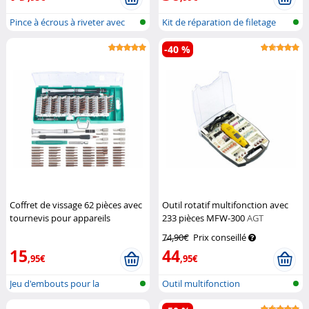
Pince à écrous à riveter avec
Kit de réparation de filetage
écrou...
pour...
-40 %
Coffret de vissage 62 pièces avec
Outil rotatif multifonction avec
tournevis pour appareils
233 pièces MFW-300
AGT
électroniques
AGT
74,90€
Prix conseillé
15
44
,95€
,95€
Jeu d'embouts pour la
Outil multifonction
mécanique de...