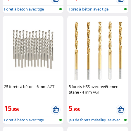
Foret à béton avec tige
Foret à béton avec tige
cylindrique
cylindrique
25 forets à béton - 6 mm
AGT
5 forets HSS avec revêtement
titane - 4 mm
AGT
15
5
,95€
,95€
Foret à béton avec tige
Jeu de forets métalliques avec
cylindrique
tige...