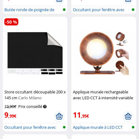
Butée ronde de poignée de
Occultant pour fenêtre avec
porte mur...
fixatio...
-50 %
Store occultant découpable 200 x
Applique murale rechargeable
145 cm
Carlo Milano
avec LED CCT à intensité variable
- aspect noyer
Lunartec
19,90€
Prix conseillé
9
11
,99€
,95€
Occultant pour fenêtre avec
Applique murale à LED CCT
fixatio...
avec pied...