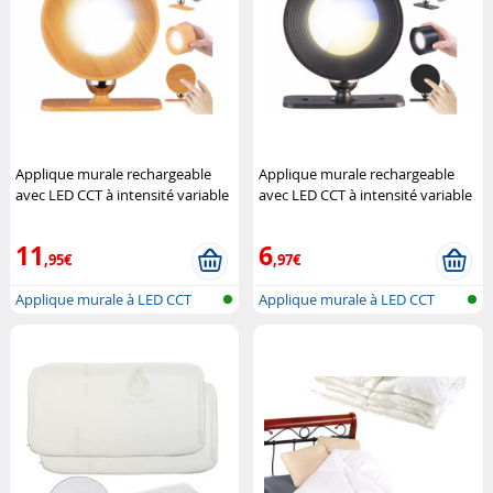
Applique murale rechargeable
Applique murale rechargeable
avec LED CCT à intensité variable
avec LED CCT à intensité variable
- aspect bois de pin
Lunartec
- coloris noir (Reconditionné)
Lunartec
11
6
,95€
,97€
Applique murale à LED CCT
Applique murale à LED CCT
avec pied...
avec pied...