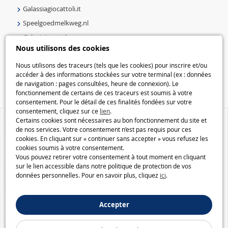
Galassiagiocattoli.it
Speelgoedmelkweg.nl
Galaxiejouets.be
Nous utilisons des cookies
Galaxiespielzeug.be
Speelgoedmelkweg.be
Nous utilisons des traceurs (tels que les cookies) pour inscrire et/ou
accéder à des informations stockées sur votre terminal (ex : données
Macway.com
de navigation : pages consultées, heure de connexion). Le
fonctionnement de certains de ces traceurs est soumis à votre
consentement. Pour le détail de ces finalités fondées sur votre
consentement, cliquez sur ce
lien
.
Certains cookies sont nécessaires au bon fonctionnement du site et
de nos services. Votre consentement n’est pas requis pour ces
cookies. En cliquant sur « continuer sans accepter » vous refusez les
cookies soumis à votre consentement.
Vous pouvez retirer votre consentement à tout moment en cliquant
sur le lien accessible dans notre politique de protection de vos
données personnelles. Pour en savoir plus, cliquez
ici
.
Accepter