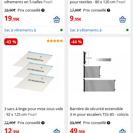
vêtements en 5 tailles
Pearl
pour textiles - 80 x 120 cm
Pearl
39,90€
Prix conseillé
17,90€
Prix conseillé
19
9
,99€
,95€
Sac à vêtements à
Sac à vêtements à
compression pour...
compression pour...
-43 %
-44 %
3 sacs à linge pour mise sous vide
Barrière de sécurité extensible
- 92 x 125 cm
Pearl
3 m pour escaliers TSS-85 - coloris
noir
Carlo Milano
22,90€
Prix conseillé
89,90€
Prix conseillé
12
49
,95€
,95€