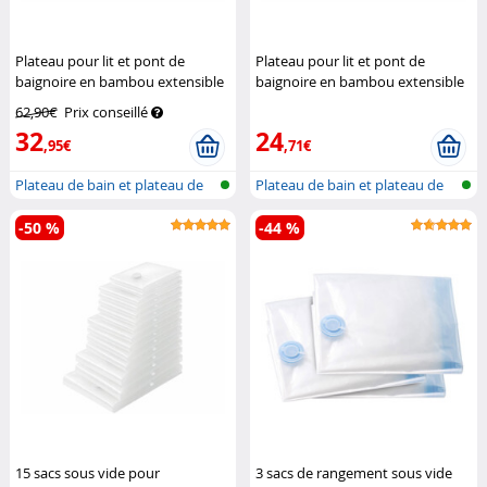
Plateau pour lit et pont de
Plateau pour lit et pont de
baignoire en bambou extensible
baignoire en bambou extensible
de 75 à 109 cm
BadeStern
de 75 à 109 cm (Reconditionné)
62,90€
Prix conseillé
BadeStern
32
24
,95€
,71€
Plateau de bain et plateau de
Plateau de bain et plateau de
lit 2...
lit 2...
-50 %
-44 %
15 sacs sous vide pour
3 sacs de rangement sous vide