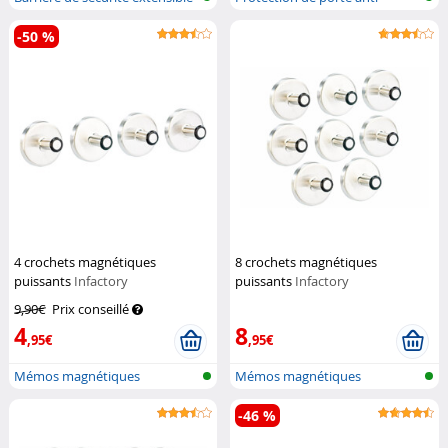
pou...
pincement
-50 %
4 crochets magnétiques
8 crochets magnétiques
puissants
Infactory
puissants
Infactory
9,90€
Prix conseillé
4
8
,95€
,95€
Mémos magnétiques
Mémos magnétiques
-46 %