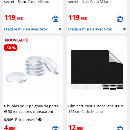
secret - Blanc
Carlo Milano
secret - Noir
Carlo Milano
119
119
,95€
,95€
Etagère murale avec tiroir
Etagère murale avec tiroir
NOUVEAUTÉ
-50 %
6 butées pour poignée de porte
Film occultant autocollant 300 x
Ø 50 mm coloris transparent
145 cm
Carlo Milano
Carlo Milano
9,90€
Prix conseillé
4
12
,99€
,99€