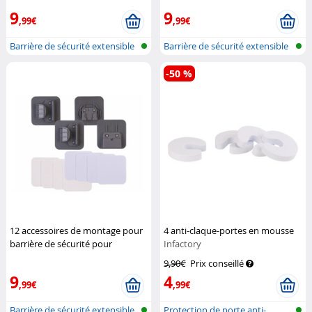
Milano
Milano
9
9
,99€
,99€
Barrière de sécurité extensible
Barrière de sécurité extensible
pou...
pou...
-50 %
12 accessoires de montage pour
4 anti-claque-portes en mousse
barrière de sécurité pour
Infactory
escaliers TSS-85 - gris
Carlo
9,90€
Prix conseillé
Milano
9
4
,99€
,99€
Barrière de sécurité extensible
Protection de porte anti-