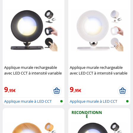
Applique murale rechargeable
Applique murale rechargeable
avec LED CCT à intensité variable
avec LED CCT à intensité variable
- coloris noir
Lunartec
- coloris blanc
Lunartec
9
9
,95€
,95€
Applique murale à LED CCT
Applique murale à LED CCT
avec pied...
avec pied...
RECONDITIONN
É