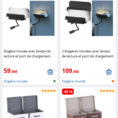
Étagère murale avec lampe de
2 étagères murales avec lampe
lecture et port de chargement
de lecture et port de chargement
USB - Noir
Carlo Milano
USB - Noir
Carlo Milano
59
109
,95€
,95€
Étagère murale
Étagère murale
-48 %