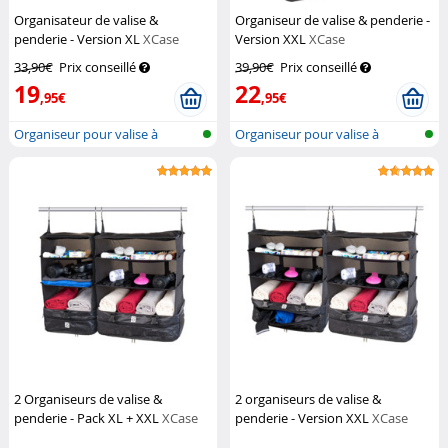
Organisateur de valise &
Organiseur de valise & penderie -
penderie - Version XL
XCase
Version XXL
XCase
33,90€
Prix conseillé
39,90€
Prix conseillé
19
22
,95€
,95€
Organiseur pour valise à
Organiseur pour valise à
suspendre
suspendre
2 Organiseurs de valise &
2 organiseurs de valise &
penderie - Pack XL + XXL
XCase
penderie - Version XXL
XCase