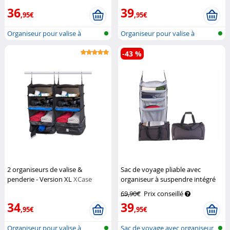
36
39
,95€
,95€
Organiseur pour valise à
Organiseur pour valise à
suspendre
suspendre
-43 %
2 organiseurs de valise &
Sac de voyage pliable avec
penderie - Version XL
XCase
organiseur à suspendre intégré
XCase
69,90€
Prix conseillé
34
39
,95€
,95€
Organiseur pour valise à
Sac de voyage avec organiseur