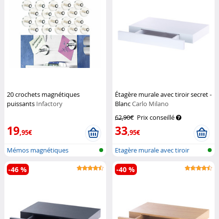
20 crochets magnétiques
Étagère murale avec tiroir secret -
puissants
Infactory
Blanc
Carlo Milano
62,90€
Prix conseillé
19
33
,95€
,95€
Mémos magnétiques
Etagère murale avec tiroir
-46 %
-40 %