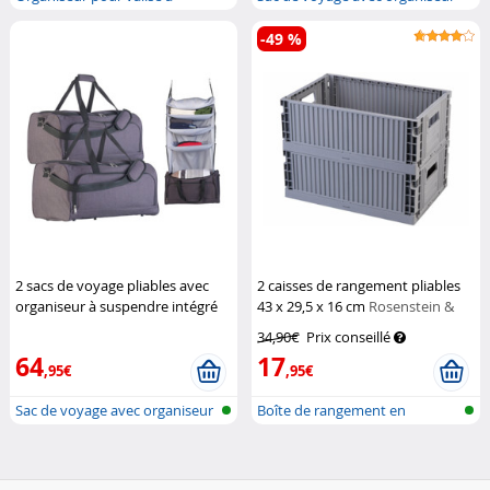
suspendre
de li...
-49 %
2 sacs de voyage pliables avec
2 caisses de rangement pliables
organiseur à suspendre intégré
43 x 29,5 x 16 cm
Rosenstein &
XCase
Söhne
34,90€
Prix conseillé
64
17
,95€
,95€
Sac de voyage avec organiseur
Boîte de rangement en
de li...
plastique pli...