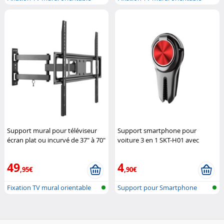
Support mural pour téléviseur
Support smartphone pour
écran plat ou incurvé de 37" à 70"
voiture 3 en 1 SKT-H01 avec
Goobay
anneau et pince - Rouge
Macway
49
4
,95€
,90€
Fixation TV mural orientable
Support pour Smartphone