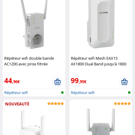
Répéteur wifi double bande
Répéteur wifi Mesh EAX15
AC1200 avec prise filtrée
AX1800 Dual Band jusqu'à 1800
(Reconditionné)
Netgear
Mbit/s
Netgear
44
99
,96€
,95€
Répéteur wifi
Répéteur wifi
NOUVEAUTÉ