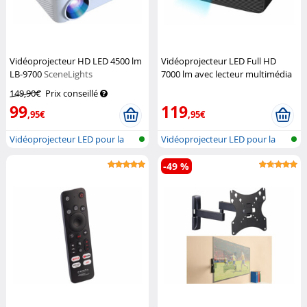
Vidéoprojecteur HD LED 4500 lm
Vidéoprojecteur LED Full HD
LB-9700
SceneLights
7000 lm avec lecteur multimédia
LB-500
SceneLights
149,90€
Prix conseillé
99
119
,95€
,95€
Vidéoprojecteur LED pour la
Vidéoprojecteur LED pour la
maison...
maison...
-49 %