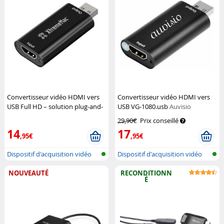
Convertisseur vidéo HDMI vers
Convertisseur vidéo HDMI vers
USB Full HD – solution plug-and-
USB VG-1080.usb
Auvisio
play simple
XtremeMac
29,90€
Prix conseillé
14
17
,95€
,95€
Dispositif d'acquisition vidéo
Dispositif d'acquisition vidéo
HDMI...
HDMI...
NOUVEAUTÉ
RECONDITIONN
É