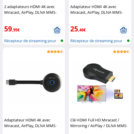
2 adaptateurs HDMI 4K avec
Adaptateur HDMI 4K avec
Miracast, AirPlay, DLNA MMS-
Miracast, AirPlay, DLNA MMS-
3000
TVPeCee
3000 (Reconditionné)
TVPeCee
59
25
,95€
,46€
Récepteur de streaming pour
Récepteur de streaming pour
Miracas...
Miracas...
Adaptateur HDMI 4K avec
Clé HDMI Full HD Miracast /
Miracast, AirPlay, DLNA MMS-
Mirroring / AirPlay / DLNA MMS-
3000
TVPeCee
1080
TVPeCee