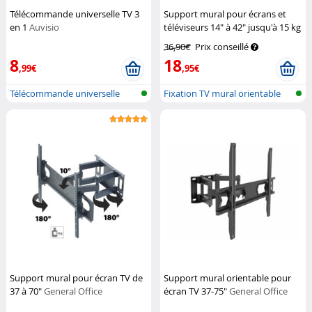
Télécommande universelle TV 3
Support mural pour écrans et
en 1
Auvisio
téléviseurs 14" à 42" jusqu'à 15 kg
General Office
36,90€
Prix conseillé
8
18
,99€
,95€
Télécommande universelle
Fixation TV mural orientable
intelligen...
Support mural pour écran TV de
Support mural orientable pour
37 à 70"
General Office
écran TV 37-75"
General Office