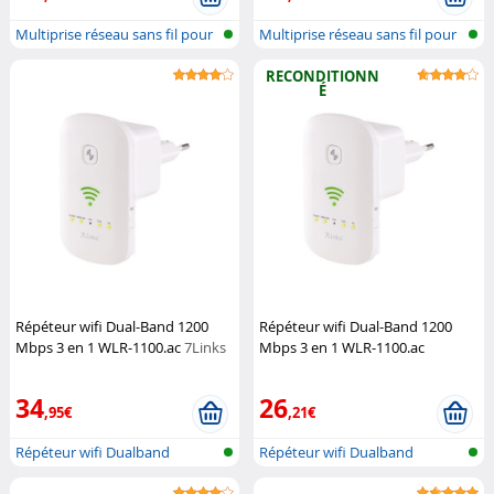
Multiprise réseau sans fil pour
Multiprise réseau sans fil pour
l'e...
l'e...
RECONDITIONN
É
Répéteur wifi Dual-Band 1200
Répéteur wifi Dual-Band 1200
Mbps 3 en 1 WLR-1100.ac
7Links
Mbps 3 en 1 WLR-1100.ac
(Reconditionné)
7Links
34
26
,95€
,21€
Répéteur wifi Dualband
Répéteur wifi Dualband