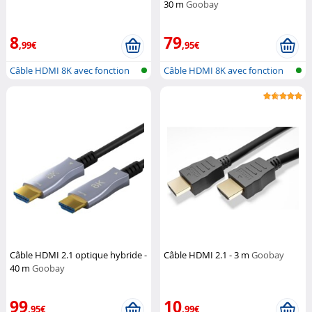
30 m
Goobay
8
79
,99€
,95€
Câble HDMI 8K avec fonction
Câble HDMI 8K avec fonction
réseau...
réseau...
Câble HDMI 2.1 optique hybride -
Câble HDMI 2.1 - 3 m
Goobay
40 m
Goobay
99
10
,95€
,99€