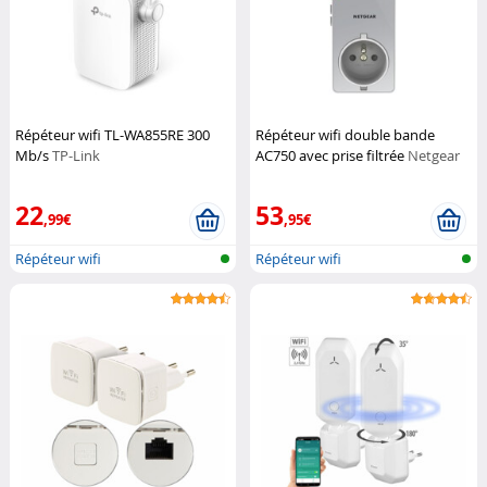
Répéteur wifi TL-WA855RE 300
Répéteur wifi double bande
Mb/s
TP-Link
AC750 avec prise filtrée
Netgear
22
53
,99€
,95€
Répéteur wifi
Répéteur wifi