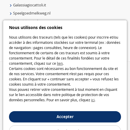
Galassiagiocattoli.it
Speelgoedmelkweg.nl
Galaxiejouets.be
Nous utilisons des cookies
Galaxiespielzeug.be
Speelgoedmelkweg.be
Nous utilisons des traceurs (tels que les cookies) pour inscrire et/ou
accéder à des informations stockées sur votre terminal (ex : données
Macway.com
de navigation : pages consultées, heure de connexion). Le
fonctionnement de certains de ces traceurs est soumis à votre
consentement. Pour le détail de ces finalités fondées sur votre
consentement, cliquez sur ce
lien
.
Certains cookies sont nécessaires au bon fonctionnement du site et
de nos services. Votre consentement n’est pas requis pour ces
cookies. En cliquant sur « continuer sans accepter » vous refusez les
cookies soumis à votre consentement.
Vous pouvez retirer votre consentement à tout moment en cliquant
sur le lien accessible dans notre politique de protection de vos
données personnelles. Pour en savoir plus, cliquez
ici
.
Accepter