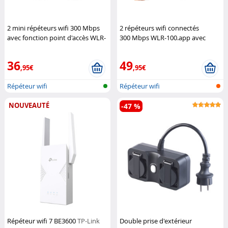
2 mini répéteurs wifi 300 Mbps
2 répéteurs wifi connectés
avec fonction point d'accès WLR-
300 Mbps WLR-100.app avec
350.sm
7Links
antenne orientable
7Links
36
49
,95€
,95€
Répéteur wifi
Répéteur wifi
NOUVEAUTÉ
-47 %
Répéteur wifi 7 BE3600
TP-Link
Double prise d'extérieur