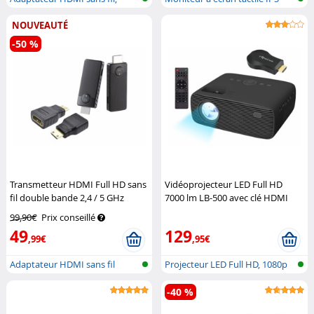
émetteur...
mobile
NOUVEAUTÉ
-50 %
Transmetteur HDMI Full HD sans
Vidéoprojecteur LED Full HD
fil double bande 2,4 / 5 GHz
7000 lm LB-500 avec clé HDMI
TVPeCee
MMS-1080
SceneLights
99,90€
Prix conseillé
49
129
,99€
,95€
Adaptateur HDMI sans fil
Projecteur LED Full HD, 1080p
jusqu’à Fu...
natif...
-40 %