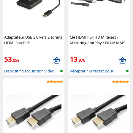
Adaptateur USB 3.0 vers 2 écrans
Clé HDMI Full HD Miracast /
HDMI
StarTech
Mirroring / AirPlay / DLNA MMS-
1080 (reconditionnée)
TVPeCee
53
13
,95€
,97€
Dispositif d'acquisition vidéo
Récepteur Miracast pour
HDMI...
streaming,...