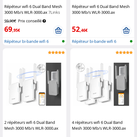
Répéteur wifi 6 Dual Band Mesh
Répéteur wifi 6 Dual Band Mesh
3000 Mb/s WLR-3000.ax
7Links
3000 Mb/s WLR-3000.ax
(Reconditionné)
7Links
99,90€
Prix conseillé
69
52
,95€
,46€
Répéteur bi-bande wifi 6
Répéteur bi-bande wifi 6
2 répéteurs wifi 6 Dual Band
4 répéteurs wifi 6 Dual Band
Mesh 3000 Mb/s WLR-3000.ax
Mesh 3000 Mb/s WLR-3000.ax
7Links
7Links