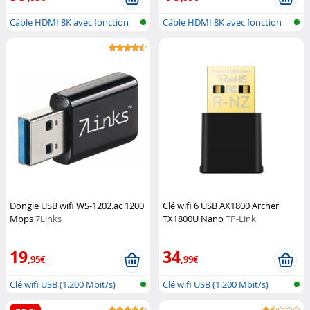
Câble HDMI 8K avec fonction
Câble HDMI 8K avec fonction
réseau...
réseau...
Dongle USB wifi WS-1202.ac 1200
Clé wifi 6 USB AX1800 Archer
Mbps
7Links
TX1800U Nano
TP-Link
19
34
,95€
,99€
Clé wifi USB (1.200 Mbit/s)
Clé wifi USB (1.200 Mbit/s)