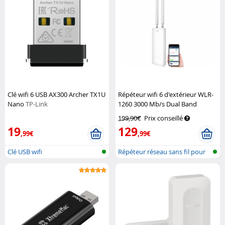
Clé wifi 6 USB AX300 Archer TX1U
Répéteur wifi 6 d'extérieur WLR-
Nano
TP-Link
1260 3000 Mb/s Dual Band
7Links
199,90€
Prix conseillé
19
129
,99€
,99€
Clé USB wifi
Répéteur réseau sans fil pour
l'ext...