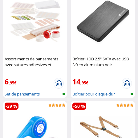
Assortiments de pansements
Boîtier HDD 2.5" SATA avec USB
avec sutures adhésives et
3.0 en aluminium noir
sparadraps
Newgen Medicals
"BEHED25USB3"
Heden
6
14
,95€
,95€
Set de pansements
Boîtier pour disque dur
-39 %
-50 %