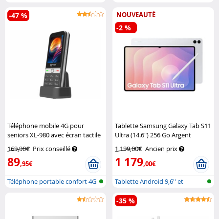
jusqu’à Fu...
NOUVEAUTÉ
-47 %
-2 %
Téléphone mobile 4G pour
Tablette Samsung Galaxy Tab S11
seniors XL-980 avec écran tactile
Ultra (14.6") 256 Go Argent
Simvalley Mobile
Samsung
169,90€
Prix conseillé
1 199,00€
Ancien prix
89
1 179
,95€
,00€
Téléphone portable confort 4G
Tablette Android 9,6'' et
avec...
supérieur
-35 %