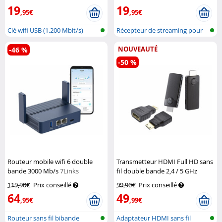
19
19
,95€
,95€
Clé wifi USB (1.200 Mbit/s)
Récepteur de streaming pour
Miracas...
NOUVEAUTÉ
-46 %
-50 %
Routeur mobile wifi 6 double
Transmetteur HDMI Full HD sans
bande 3000 Mb/s
7Links
fil double bande 2,4 / 5 GHz
TVPeCee
119,90€
Prix conseillé
99,90€
Prix conseillé
64
49
,95€
,99€
Routeur sans fil bibande
Adaptateur HDMI sans fil