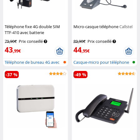
Téléphone fixe 4G double SIM
Micro-casque téléphone
Callstel
TTF-410 avec batterie
rechargeable
Simvalley
79,90€
Prix conseillé
89,90€
Prix conseillé
Communications
43
44
,99€
,95€
Téléphone de bureau 4G avec
Casque-micro pour téléphone
double...
(supra-...
-37 %
-49 %