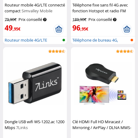
Routeur mobile 4G/LTE connecté
Téléphone fixe sans fil 4G avec
compact
Simvalley Mobile
fonction Hotspot et radio FM
TTF-405
Simvalley
79,90€
Prix conseillé
189,90€
Prix conseillé
Communications
49
96
,95€
,95€
Routeur mobile 4G/LTE
Téléphone de bureau 4G,
touche SOS...
Dongle USB wifi WS-1202.ac 1200
Clé HDMI Full HD Miracast /
Mbps
7Links
Mirroring / AirPlay / DLNA MMS-
1080
TVPeCee