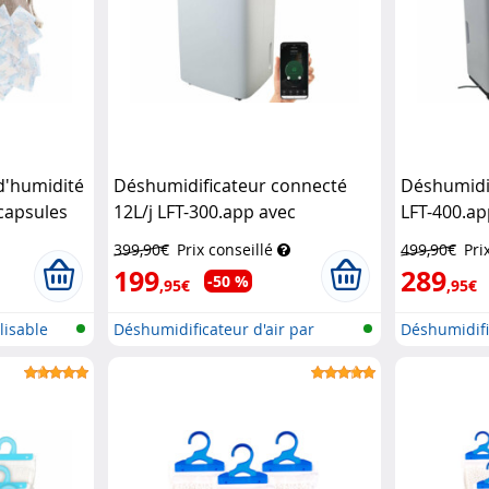
d'humidité
Déshumidificateur connecté
Déshumidi
 capsules
12L/j LFT-300.app avec
LFT-400.ap
r
minuteur et réservoir 2 L
minuteur e
399,90€
Prix conseillé
499,90€
Pri
Sichler Haushaltsgeräte
Sichler Ha
199
289
-50 %
,95€
,95€
lisable
Déshumidificateur d'air par
Déshumidifi
réseau...
réseau...