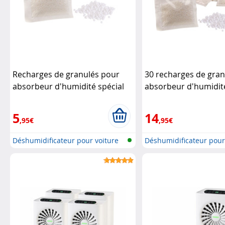
Recharges de granulés pour
30 recharges de gra
absorbeur d'humidité spécial
absorbeur d'humidité
auto EF-31.car (x10)
Lescars
auto EF-31.car
Lesca
5
14
,95€
,95€
Déshumidificateur pour voiture
Déshumidificateur pour