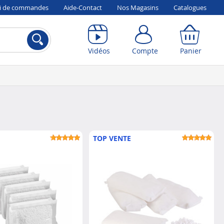
vi de commandes
Aide-Contact
Nos Magasins
Catalogues
Compte
Panier
Vidéos
Compte
Panier
TOP VENTE