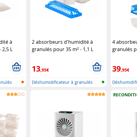
dité à
2 absorbeurs d'humidité à
4 absorbeu
 2,5 L
granulés pour 35 m² - 1,1 L
granulés p
äte
Sichler Haushaltsgeräte
Sichler Ha
13
39
,95€
,95€
anulés
Déshumidificateur à granulés
Déshumidifi
rechar...
rechar...
RECONDIT