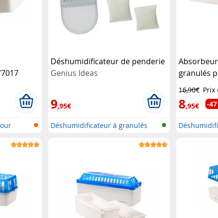
Déshumidificateur de penderie
Absorbeur
V7017
Genius Ideas
granulés p
Sichler Ha
16,90€
Prix
9
8
-47
,95€
,95€
pour
Déshumidificateur à granulés
Déshumidifi
rechar...
rechar...