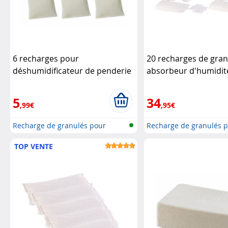
6 recharges pour
20 recharges de gra
déshumidificateur de penderie
absorbeur d'humidité
Genius Ideas
0,5 kg
Sichler Hausha
5
34
,99€
,95€
Recharge de granulés pour
Recharge de granulés 
déshumidi...
déshumidi...
TOP VENTE