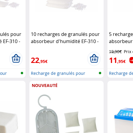
nulés pour
10 recharges de granulés pour
5 recharge
 EF-310 -
absorbeur d'humidité EF-310 -
absorbeur
ltsgeräte
0,5 kg
Sichler Haushaltsgeräte
Sichler Ha
19,90€
Prix
22
11
-
,95€
,95€
pour
Recharge de granulés pour
Recharge de
déshumidi...
déshumidi..
NOUVEAUTÉ