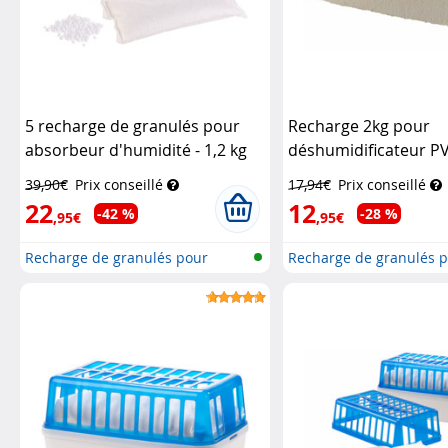
5 recharge de granulés pour
Recharge 2kg pour
absorbeur d'humidité - 1,2 kg
déshumidificateur P
Sichler Haushaltsgeräte
WENKO
39,90€
Prix conseillé
17,94€
Prix conseillé
22
12
-42 %
-28 %
,95€
,95€
Recharge de granulés pour
Recharge de granulés 
déshumidi...
déshumidi...