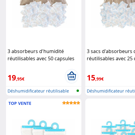
3 absorbeurs d'humidité
3 sacs d'absorbeurs 
réutilisables avec 50 capsules
réutilisables avec 25
de gel de silice 5 g
Sichler
de gel de silice
Sichle
Haushaltsgeräte
Haushaltsgeräte
19
15
,95€
,99€
Déshumidificateur réutilisable
Déshumidificateur réuti
dans...
dans...
TOP VENTE