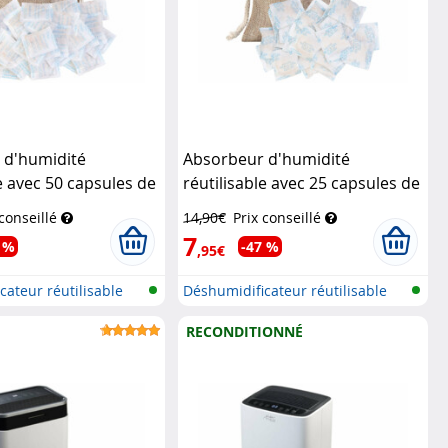
 d'humidité
Absorbeur d'humidité
le avec 50 capsules de
réutilisable avec 25 capsules de
ce 5 g
Sichler
gel de silice 10 g
Sichler
 conseillé
14,90€
Prix conseillé
geräte
Haushaltsgeräte
7
 %
-47 %
,95€
cateur réutilisable
Déshumidificateur réutilisable
dans...
RECONDITIONNÉ