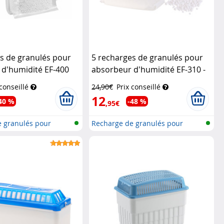
s de granulés pour
5 recharges de granulés pour
 d'humidité EF-400
absorbeur d'humidité EF-310 -
ushaltsgeräte
0,5 kg
Sichler Haushaltsgeräte
 conseillé
24,90€
Prix conseillé
12
40 %
-48 %
,95€
 granulés pour
Recharge de granulés pour
.
déshumidi...