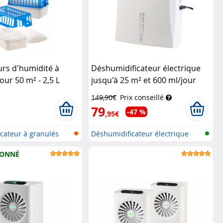
rs d'humidité à
Déshumidificateur électrique
our 50 m² - 2,5 L
jusqu'à 25 m² et 600 ml/jour
ushaltsgeräte
LFT-60
Sichler Haushaltsgeräte
149,90€
Prix conseillé
79
-47 %
,95€
cateur à granulés
Déshumidificateur électrique
avec f...
IONNÉ