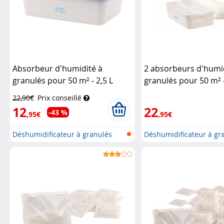
Absorbeur d'humidité à
2 absorbeurs d'humi
granulés pour 50 m² - 2,5 L
granulés pour 50 m² -
Sichler Haushaltsgeräte
Sichler Haushaltsger
22,90€
Prix conseillé
12
22
-43 %
,95€
,95€
Déshumidificateur à granulés
Déshumidificateur à gr
rechar...
rechar...