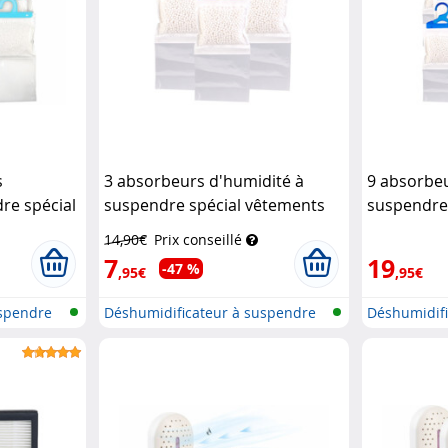
s
3 absorbeurs d'humidité à
9 absorbeu
re spécial
suspendre spécial vêtements
suspendre
Sichler Haushaltsgeräte
Sichler Ha
14,90€
Prix conseillé
7
19
-47 %
,95€
,95€
uspendre
Déshumidificateur à suspendre
Déshumidifi