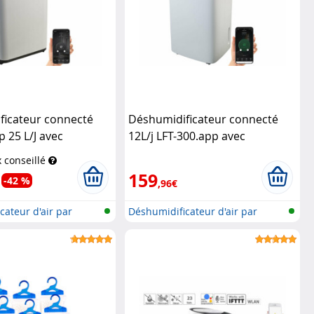
ficateur connecté
Déshumidificateur connecté
p 25 L/J avec
12L/j LFT-300.app avec
t réservoir 6 L
minuteur et réservoir 2 L
x conseillé
ushaltsgeräte
(Reconditionné)
Sichler
159
-42 %
,96€
Haushaltsgeräte
cateur d'air par
Déshumidificateur d'air par
réseau...