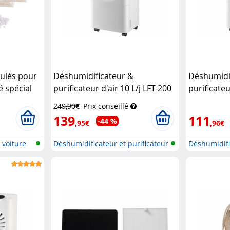
nulés pour
Déshumidificateur &
Déshumidi
 spécial
purificateur d'air 10 L/j LFT-200
purificateu
rs
Sichler Haushaltsgeräte
(Recondit
249,90€
Prix conseillé
Haushalts
139
111
-44 %
,95€
,96€
 voiture
Déshumidificateur et purificateur
Déshumidifi
d...
d...