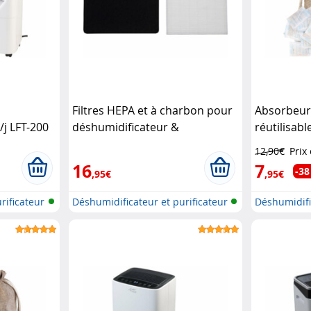
Filtres HEPA et à charbon pour
Absorbeur
L/j LFT-200
déshumidificateur &
réutilisab
purificateur d'air LFT-200
gel de sili
12,90€
Prix
Sichler Haushaltsgeräte
Haushalts
16
7
-38
,95€
,95€
rificateur
Déshumidificateur et purificateur
Déshumidifi
d...
dans...