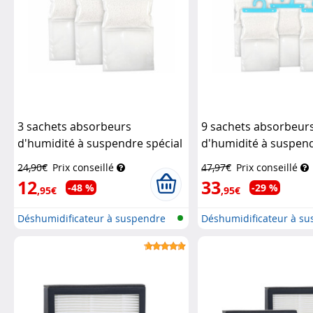
3 sachets absorbeurs
9 sachets absorbeur
d'humidité à suspendre spécial
d'humidité à suspend
vêtements
Sichler
vêtements
Sichler
24,90€
Prix conseillé
47,97€
Prix conseillé
Haushaltsgeräte
Haushaltsgeräte
12
33
-48 %
-29 %
,95€
,95€
Déshumidificateur à suspendre
Déshumidificateur à s