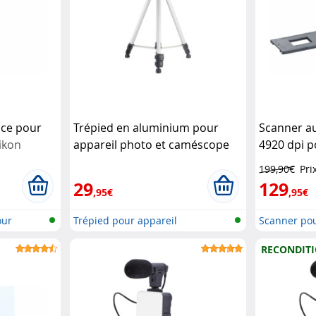
nce pour
Trépied en aluminium pour
Scanner a
ikon
appareil photo et caméscope
4920 dpi p
Somikon
négatifs S
199,90€
Pri
29
129
,95€
,95€
our
Trépied pour appareil
Scanner pou
photo/vidéo
négati...
RECONDIT