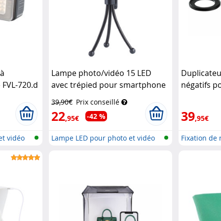
 à
Lampe photo/vidéo 15 LED
Duplicateu
 FVL-720.d
avec trépied pour smartphone
négatifs p
e
Somikon
et perche à selfie
Somikon
Reflex
Som
39,90€
Prix conseillé
22
39
-42 %
,95€
,95€
t vidéo
Lampe LED pour photo et vidéo
Fixation de
objec...