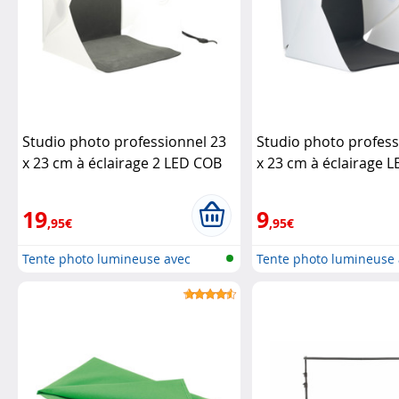
Studio photo professionnel 23
Studio photo profess
x 23 cm à éclairage 2 LED COB
x 23 cm à éclairage L
20 W, 400 lm
Somikon
bande LED
Somikon
19
9
,95€
,95€
Tente photo lumineuse avec
Tente photo lumineuse
lampe ph...
lampe ph...