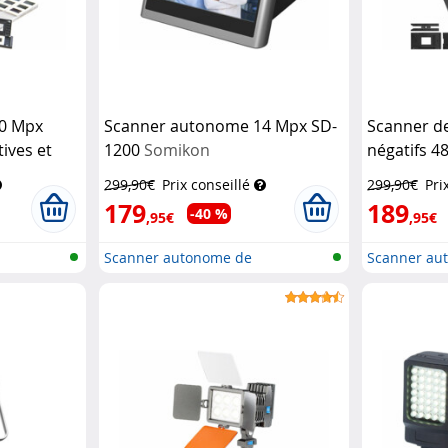
0 Mpx
Scanner autonome 14 Mpx SD-
Scanner de
ives et
1200
Somikon
négatifs 4
ikon
tactile 7"
299,90€
Prix conseillé
299,90€
Pri
179
189
-40 %
,95€
,95€
Scanner autonome de
Scanner au
diapositives, n...
diapositives,