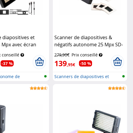
 diapositives et
Scanner de diapositives &
8 Mpx avec écran
négatifs autonome 25 Mpx SD-
 SD-1805
Somikon
1100
Somikon
x conseillé
279,90€
Prix conseillé
139
-37 %
-50 %
,95€
tonome de
Scanners de diapositives et
 n...
négatif...