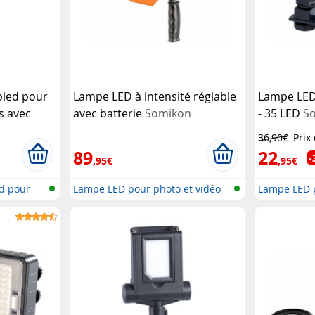
épied pour
Lampe LED à intensité réglable
Lampe LED
s avec
avec batterie
Somikon
- 35 LED
S
th
36,90€
Prix
89
22
-
,95€
,95€
ed pour
Lampe LED pour photo et vidéo
Lampe LED p