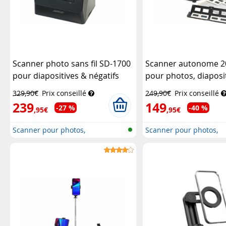
Scanner photo sans fil SD-1700
Scanner autonome 2
pour diapositives & négatifs
pour photos, diaposit
22 Mpx
Somikon
négatifs SD-2000
Som
329,90€
Prix conseillé
249,90€
Prix conseillé
239
149
-27 %
-40 %
,95€
,95€
Scanner pour photos,
Scanner pour photos,
diapositives e...
diapositives e...