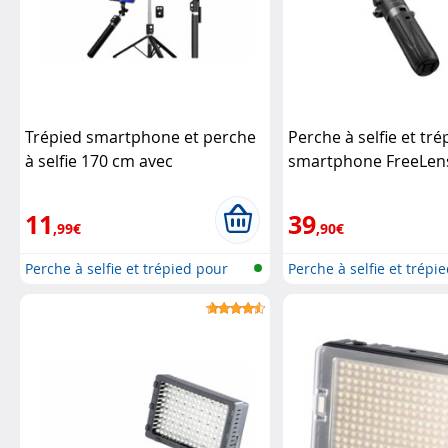
Trépied smartphone et perche
Perche à selfie et tr
à selfie 170 cm avec
smartphone FreeLen
déclencheur à distance
déclencheur bluetoo
Somikon
MAGEASY
11
39
,99€
,90€
Perche à selfie et trépied pour
Perche à selfie et trépi
sma...
sma...