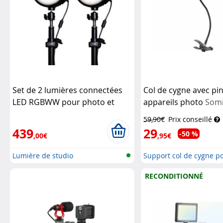
Set de 2 lumières connectées
Col de cygne avec pi
LED RGBWW pour photo et
appareils photo
Som
vidéo Neo3
Rotolight
59,90€
Prix conseillé
439
29
-50 %
,00€
,95€
Lumière de studio
Support col de cygne p
appareils...
RECONDITIONNÉ