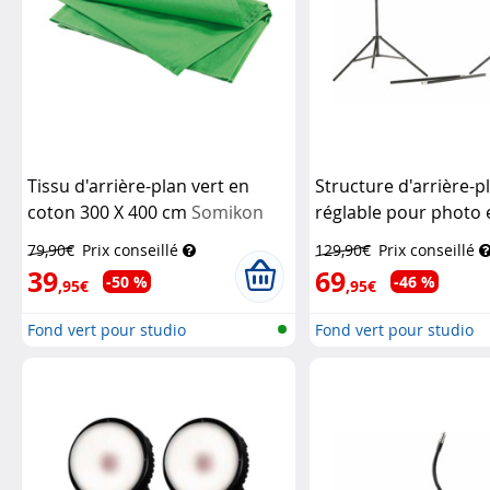
Tissu d'arrière-plan vert en
Structure d'arrière-p
coton 300 X 400 cm
Somikon
réglable pour photo 
Somikon
79,90€
Prix conseillé
129,90€
Prix conseillé
39
69
-50 %
-46 %
,95€
,95€
Fond vert pour studio
Fond vert pour studio
photo/vidéo
photo/vidéo