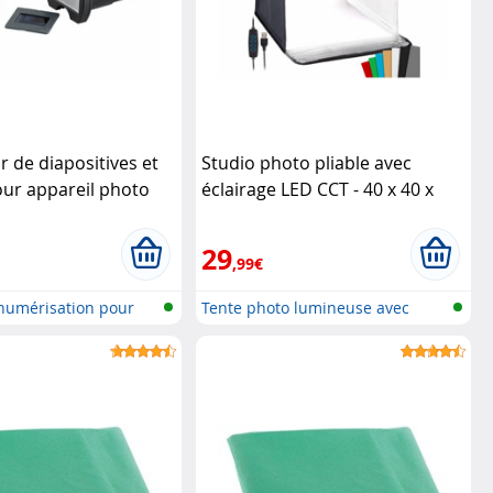
r de diapositives et
Studio photo pliable avec
our appareil photo
éclairage LED CCT - 40 x 40 x
ikon
40 cm
Somikon
29
,99€
 numérisation pour
Tente photo lumineuse avec
lampe ph...