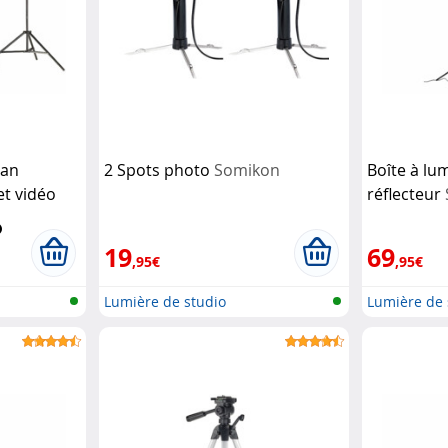
lan
2 Spots photo
Somikon
Boîte à lu
et vidéo
réflecteur
19
69
,95€
,95€
Lumière de studio
Lumière de 