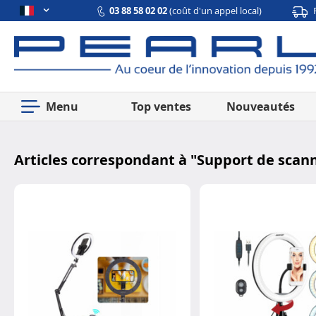
03 88 58 02 02
(coût d'un appel local)
Menu
Top ventes
Nouveautés
Articles correspondant à "
Support de scan