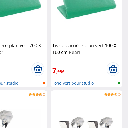
ière-plan vert 200 X
Tissu d'arrière-plan vert 100 X
arl
160 cm
Pearl
7
,95€
our studio
Fond vert pour studio
photo/vidéo