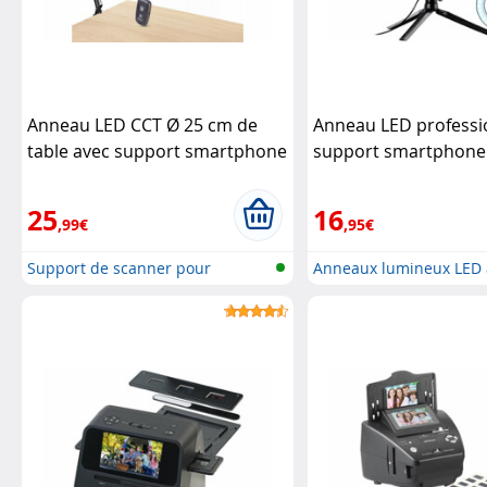
Anneau LED CCT Ø 25 cm de
Anneau LED professi
table avec support smartphone
support smartphone
Somikon
déclencheur bluetoo
Somikon
25
16
,99€
,95€
Support de scanner pour
Anneaux lumineux LED 
documents e...
support p...