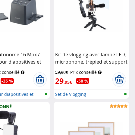
utonome 16 Mpx /
Kit de vlogging avec lampe LED,
our diapositives et
microphone, trépied et support
D-1500.dig
Somikon
pour smartphone
Somikon
x conseillé
59,90€
Prix conseillé
29
-35 %
-50 %
,95€
r diapositives et
Set de Vlogging
IONNÉ