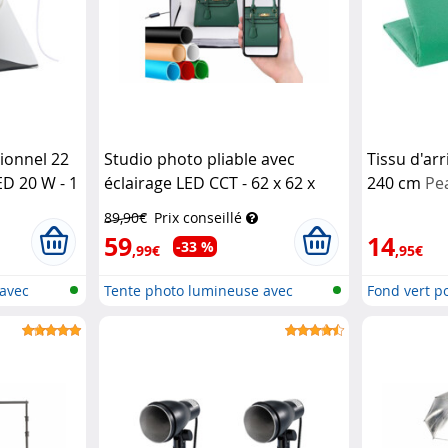
ionnel 22
Studio photo pliable avec
Tissu d'arr
ED 20 W - 1
éclairage LED CCT - 62 x 62 x
240 cm
Pe
62 cm
Somikon
89,90€
Prix conseillé
59
14
-33 %
,99€
,95€
 avec
Tente photo lumineuse avec
Fond vert p
lampe ph...
photo/vidéo