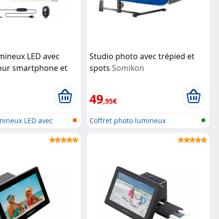
mineux LED avec
Studio photo avec trépied et
our smartphone et
spots
Somikon
r à distance
49
,95€
mineux LED avec
Coffret photo lumineux