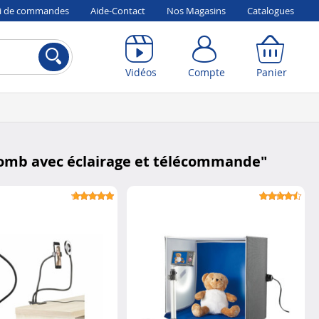
vi de commandes
Aide-Contact
Nos Magasins
Catalogues
Compte
Panier
Vidéos
Compte
Panier
lomb avec éclairage et télécommande
"