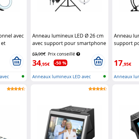
onnel avec
Anneau lumineux LED Ø 26 cm
Anneau lu
 et
avec support pour smartphone
support p
th
et trépied
Somikon
déclencheu
69,90€
Prix conseillé
Somikon
34
17
-50 %
,95€
,95€
avec
Anneaux lumineux LED avec
Anneaux lu
support p...
support p...