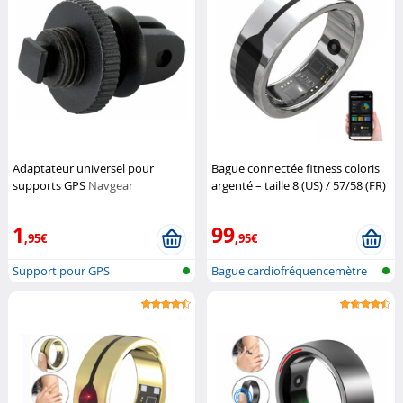
Adaptateur universel pour
Bague connectée fitness coloris
supports GPS
Navgear
argenté – taille 8 (US) / 57/58 (FR)
Newgen Medicals
1
99
,95€
,95€
Support pour GPS
Bague cardiofréquencemètre
et traqu...