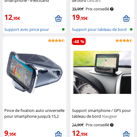
smartphone - iFlexStand
de bord
Lescars
Novodio
39,90€
Prix conseillé
12
19
,95€
,95€
Support avec pince pour
Support pour tableau de bord
smartphone
de voi...
-48 %
Pince de fixation auto universelle
Support smartphone / GPS pour
pour smartphone jusqu'à 15,2
tableau de bord
Navgear
cm (6")
Pearl
24,90€
Prix conseillé
9
12
,95€
,95€