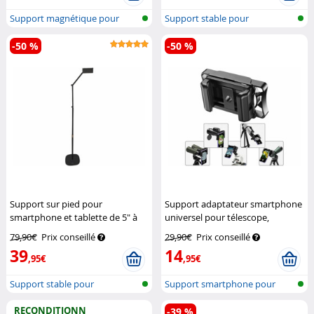
Support magnétique pour
Support stable pour
téléphone p...
smartphone et t...
-50 %
-50 %
Support sur pied pour
Support adaptateur smartphone
smartphone et tablette de 5" à
universel pour télescope,
12" – 60 à 160 cm
Callstel
jumelles et microscope
Callstel
79,90€
Prix conseillé
29,90€
Prix conseillé
39
14
,95€
,95€
Support stable pour
Support smartphone pour
smartphone et t...
oculaires
RECONDITIONN
-39 %