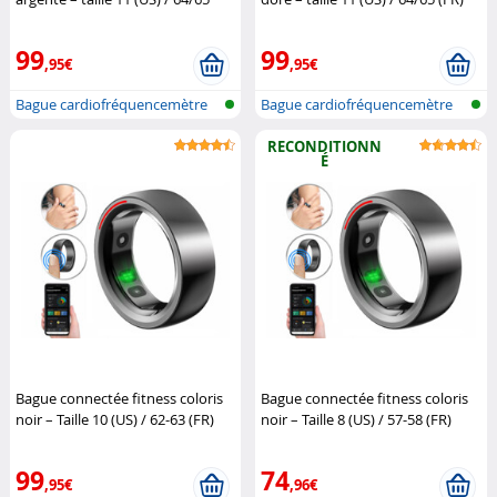
(FR)
Newgen Medicals
Newgen Medicals
99
99
,95€
,95€
Bague cardiofréquencemètre
Bague cardiofréquencemètre
et traqu...
et traqu...
RECONDITIONN
É
Bague connectée fitness coloris
Bague connectée fitness coloris
noir – Taille 10 (US) / 62-63 (FR)
noir – Taille 8 (US) / 57-58 (FR)
Newgen Medicals
(Reconditionné)
Newgen
Medicals
99
74
,95€
,96€