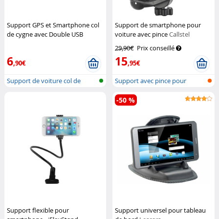
Support GPS et Smartphone col
Support de smartphone pour
de cygne avec Double USB
voiture avec pince
Callstel
Beeper
29,90€
Prix conseillé
6
15
,90€
,95€
Support de voiture col de
Support avec pince pour
cygne ave...
smartphone
-50 %
Support flexible pour
Support universel pour tableau