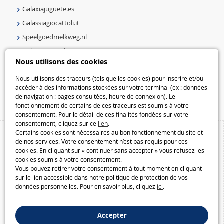
Galaxiajuguete.es
Galassiagiocattoli.it
Speelgoedmelkweg.nl
Galaxiejouets.be
Nous utilisons des cookies
Galaxiespielzeug.be
Speelgoedmelkweg.be
Nous utilisons des traceurs (tels que les cookies) pour inscrire et/ou
accéder à des informations stockées sur votre terminal (ex : données
Macway.com
de navigation : pages consultées, heure de connexion). Le
fonctionnement de certains de ces traceurs est soumis à votre
consentement. Pour le détail de ces finalités fondées sur votre
consentement, cliquez sur ce
lien
.
Certains cookies sont nécessaires au bon fonctionnement du site et
de nos services. Votre consentement n’est pas requis pour ces
cookies. En cliquant sur « continuer sans accepter » vous refusez les
cookies soumis à votre consentement.
Vous pouvez retirer votre consentement à tout moment en cliquant
sur le lien accessible dans notre politique de protection de vos
données personnelles. Pour en savoir plus, cliquez
ici
.
Accepter