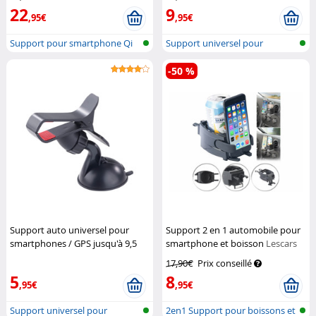
22
9
,95€
,95€
Support pour smartphone Qi
Support universel pour
pour gri...
véhicule
-50 %
Support auto universel pour
Support 2 en 1 automobile pour
smartphones / GPS jusqu'à 9,5
smartphone et boisson
Lescars
cm
Pearl
17,90€
Prix conseillé
5
8
,95€
,95€
Support universel pour
2en1 Support pour boissons et