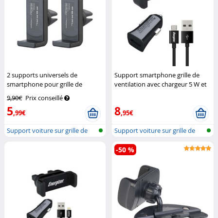
2 supports universels de
Support smartphone grille de
smartphone pour grille de
ventilation avec chargeur 5 W et
ventilation
Pearl
câble Micro-USB
Energizer
9,90€
Prix conseillé
5
8
,99€
,95€
Support voiture sur grille de
Support voiture sur grille de
venti...
venti...
-50 %