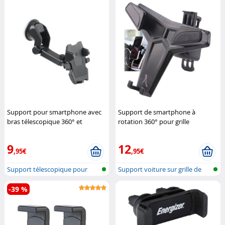
Support pour smartphone avec
Support de smartphone à
bras télescopique 360° et
rotation 360° pour grille
fixation One Touch
Callstel
d'aération de voiture
Akashi
9
12
,95€
,95€
Support télescopique pour
Support voiture sur grille de
Smartphon...
venti...
-39 %