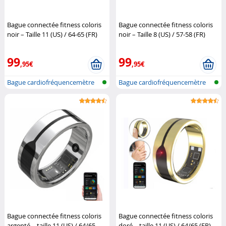
Bague connectée fitness coloris
Bague connectée fitness coloris
noir – Taille 11 (US) / 64-65 (FR)
noir – Taille 8 (US) / 57-58 (FR)
Newgen Medicals
Newgen Medicals
99
99
,95€
,95€
Bague cardiofréquencemètre
Bague cardiofréquencemètre
et traqu...
et traqu...
Bague connectée fitness coloris
Bague connectée fitness coloris
argenté – taille 11 (US) / 64/65
doré – taille 11 (US) / 64/65 (FR)