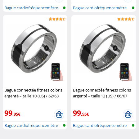
Bague cardiofréquencemètre
Bague cardiofréquencemètre
et traqu...
et traqu...
Bague connectée fitness coloris
Bague connectée fitness coloris
argenté – taille 10 (US) / 62/63
argenté – taille 12 (US) / 66/67
(FR)
Newgen Medicals
(FR)
Newgen Medicals
99
99
,95€
,95€
Bague cardiofréquencemètre
Bague cardiofréquencemètre
et traqu...
et traqu...