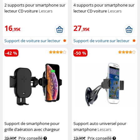
2 supports pour smartphone sur
4 supports pour smartphone sur
lecteur CD voiture
Lescars
lecteur CD voiture
Lescars
16
27
,95€
,95€
Support de voiture sur lecteur
Support de voiture sur lecteur
CD p...
CD p...
-42 %
-50 %
Support de smartphone pour
Support auto universel pour
grille d'aération avec chargeur
smartphone
Lescars
compatible Qi 15 W
Callstel
39,90€
Prix conseillé
19,90€
Prix conseillé