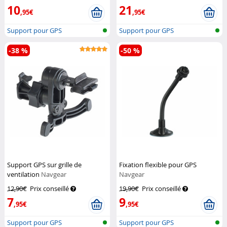
10
21
,95€
,95€
Support pour GPS
Support pour GPS
-38 %
-50 %
Support GPS sur grille de
Fixation flexible pour GPS
ventilation
Navgear
Navgear
12,90€
Prix conseillé
19,90€
Prix conseillé
7
9
,95€
,95€
Support pour GPS
Support pour GPS