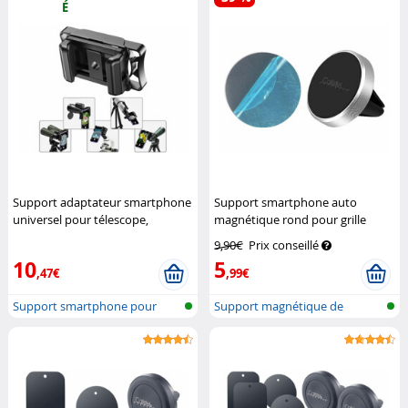
É
Support adaptateur smartphone
Support smartphone auto
universel pour télescope,
magnétique rond pour grille
jumelles et microscope
d'aération
Callstel
9,90€
Prix conseillé
(Reconditionné)
Callstel
10
5
,47€
,99€
Support smartphone pour
Support magnétique de
oculaires
téléphone pou...