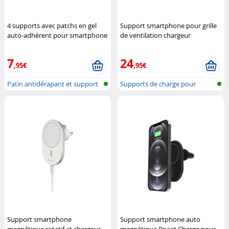
4 supports avec patchs en gel
Support smartphone pour grille
auto-adhérent pour smartphone
de ventilation chargeur
Callstel
compatible MagSafe / Qi
Callstel
7
24
,95€
,95€
Patin antidérapant et support
Supports de charge pour
mural
voiture com...
Support smartphone
Support smartphone auto