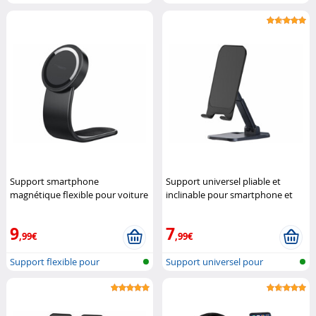
véhicule
Smart...
Support smartphone
Support universel pliable et
magnétique flexible pour voiture
inclinable pour smartphone et
Callstel
tablette
Pearl
9
7
,99€
,99€
Support flexible pour
Support universel pour
téléphone por...
Smartphone e...