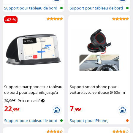
Support pour tableau de bord
Support pour tableau de bord
de voi...
de voi...
-42 %
Support smartphone sur tableau
Support smartphone pour
de bord pour appareils jusqu'à
voiture avec ventouse Ø 60mm
11,5 cm de hauteur
Lescars
Lescars
39,90€
Prix conseillé
22
7
,95€
,95€
Support pour tableau de bord
Support pour iPhone,
de voi...
smartphone & v...