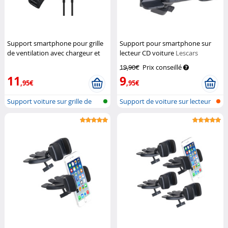
Support smartphone pour grille
Support pour smartphone sur
de ventilation avec chargeur et
lecteur CD voiture
Lescars
câble Lightning
Energizer
19,90€
Prix conseillé
11
9
,95€
,95€
Support voiture sur grille de
Support de voiture sur lecteur
venti...
CD p...