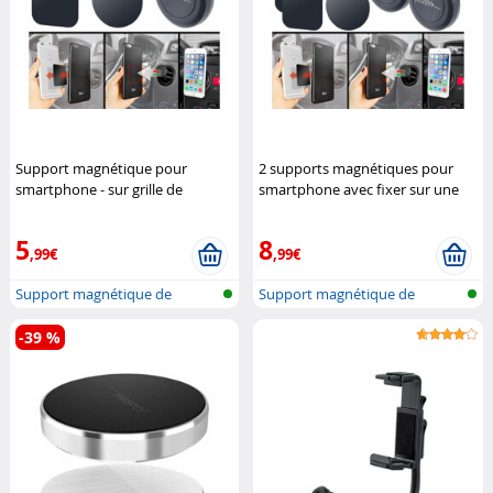
Support magnétique pour
2 supports magnétiques pour
smartphone - sur grille de
smartphone avec fixer sur une
ventilation
Callstel
grille de ventilation
Callstel
5
8
,99€
,99€
Support magnétique de
Support magnétique de
téléphone pou...
téléphone pou...
-39 %