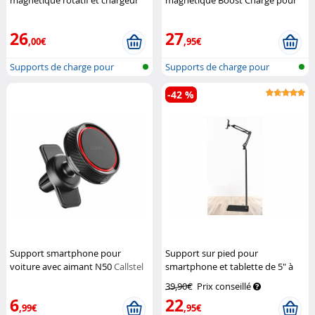
magnétique rotatif et chargeur
magnétique Boost Charge pour
sans fil 15 W Omnia C2
Adam
grille de ventilation
Belkin
26
27
,00€
,95€
Supports de charge pour
Supports de charge pour
voiture com...
voiture com...
-42 %
Support smartphone pour
Support sur pied pour
voiture avec aimant N50
Callstel
smartphone et tablette de 5" à
12" – 90 à 120 cm
Callstel
39,90€
Prix conseillé
6
22
,99€
,95€