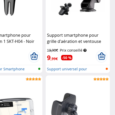
martphone pour
Support smartphone pour
en 1 SKT-H04 - Noir
grille d'aération et ventouse
avec bras extensible
Callstel
19,90€
Prix conseillé
9
-50 %
,99€
ur Smartphone
Support universel pour
téléphone po...