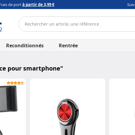
Frais de port
à partir de 3,99 €
Sui
Reconditionnés
Rentrée
nce pour smartphone
"