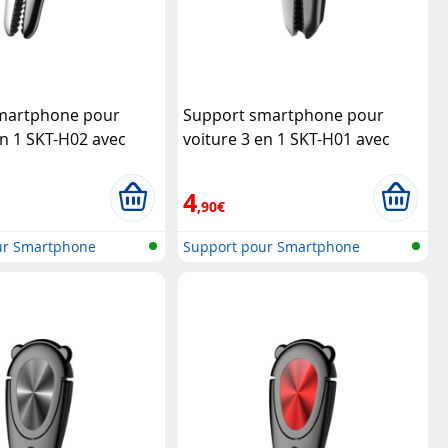
martphone pour
Support smartphone pour
en 1 SKT-H02 avec
voiture 3 en 1 SKT-H01 avec
ir
Macway
anneau et pince - Bleu
Macway
4
,90€
ur Smartphone
Support pour Smartphone