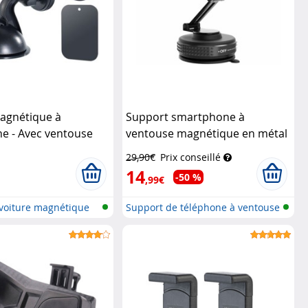
agnétique à
Support smartphone à
e - Avec ventouse
ventouse magnétique en métal
compatible MagSafe
Callstel
29,90€
Prix conseillé
14
-50 %
,99€
voiture magnétique
Support de téléphone à ventouse
sou...