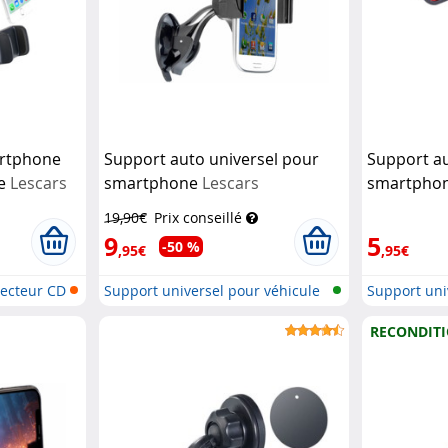
artphone
Support auto universel pour
Support au
re
Lescars
smartphone
Lescars
smartphone
cm
Pearl
19,90€
Prix conseillé
9
5
-50 %
,95€
,95€
lecteur CD
Support universel pour véhicule
Support uni
RECONDIT