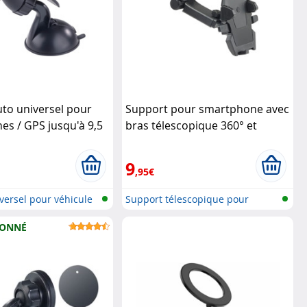
to universel pour
Support pour smartphone avec
s / GPS jusqu'à 9,5
bras télescopique 360° et
fixation One Touch
Callstel
9
,95€
versel pour véhicule
Support télescopique pour
Smartphon...
IONNÉ