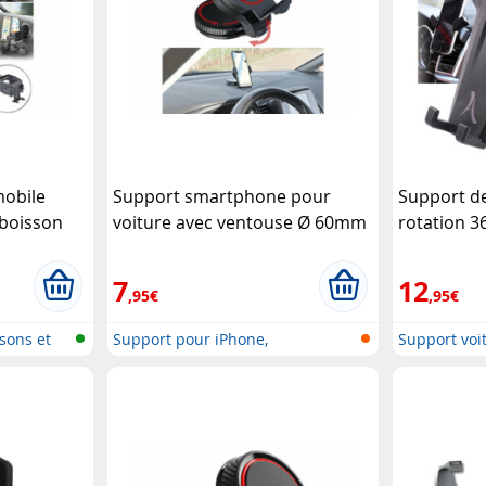
mobile
Support smartphone pour
Support d
boisson
voiture avec ventouse Ø 60mm
rotation 36
Lescars
d'aération
7
12
,95€
,95€
sons et
Support pour iPhone,
Support voit
smartphone & v...
venti...