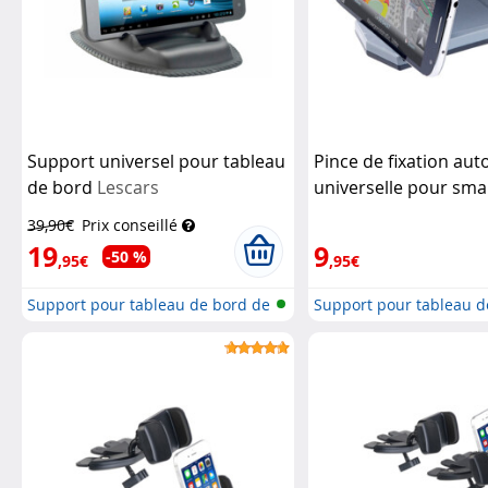
Support universel pour tableau
Pince de fixation aut
de bord
Lescars
universelle pour sm
jusqu'à 15,2 cm (6")
P
39,90€
Prix conseillé
19
9
-50 %
,95€
,95€
Support pour tableau de bord de
Support pour tableau d
voi...
voi...