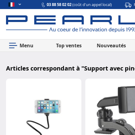
03 88 58 02 02
(coût d'un appel local)
Menu
Top ventes
Nouveautés
Articles correspondant à "
Support avec pi