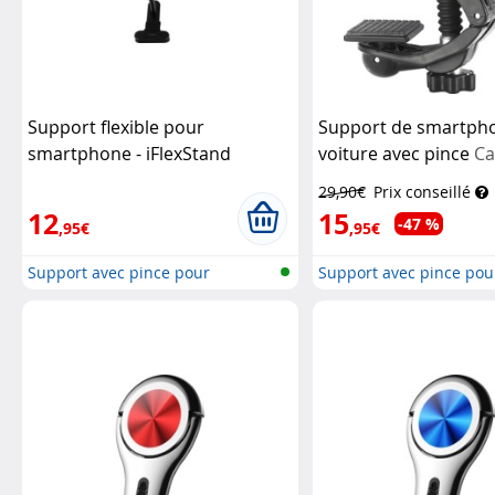
Support flexible pour
Support de smartph
smartphone - iFlexStand
voiture avec pince
Ca
Novodio
29,90€
Prix conseillé
12
15
-47 %
,95€
,95€
Support avec pince pour
Support avec pince pou
smartphone
smartphone