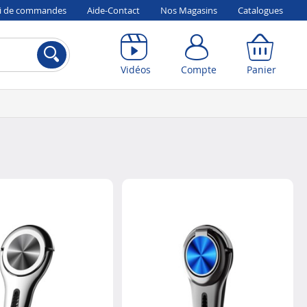
vi de commandes
Aide-Contact
Nos Magasins
Catalogues
Compte
Panier
Vidéos
Compte
Panier