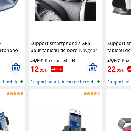
o
Support smartphone / GPS
Support s
artphone
pour tableau de bord
Navgear
tableau de
earl
jusqu'à 11
24,90€
Prix conseillé
39,90€
Prix
Lescars
12
22
-48 %
-
,95€
,95€
e bord de
Support pour tableau de bord de
Support pou
voi...
voi...