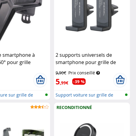
e smartphone à
2 supports universels de
0° pour grille
smartphone pour grille de
 de voiture
Akashi
ventilation
Pearl
9,90€
Prix conseillé
5
-39 %
,99€
ure sur grille de
Support voiture sur grille de
venti...
RECONDITIONNÉ