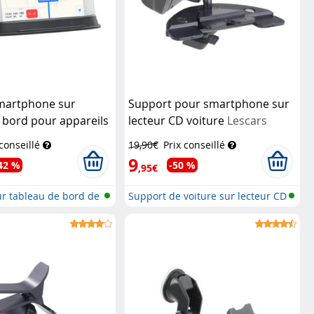
martphone sur
Support pour smartphone sur
 bord pour appareils
lecteur CD voiture
Lescars
,5 cm de hauteur
 conseillé
19,90€
Prix conseillé
9
42 %
-50 %
,95€
r tableau de bord de
Support de voiture sur lecteur CD
p...