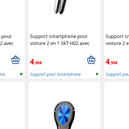
 pour
Support smartphone pour
Support s
02 avec
voiture 2 en 1 SKT-H02 avec
voiture 2 
pince - Or rose
Macway
Macway
4
4
,90€
,90€
one
Support pour Smartphone
Support po