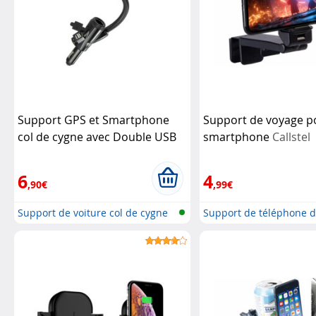
Support GPS et Smartphone
Support de voyage p
col de cygne avec Double USB
smartphone
Callstel
Beeper
6
4
,90€
,99€
Support de voiture col de cygne
Support de téléphone 
ave...