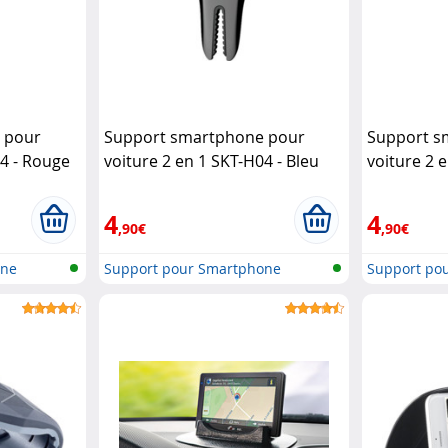
 pour
Support smartphone pour
Support s
04 - Rouge
voiture 2 en 1 SKT-H04 - Bleu
voiture 2 
Macway
Macway
4
4
,90€
,90€
one
Support pour Smartphone
Support po