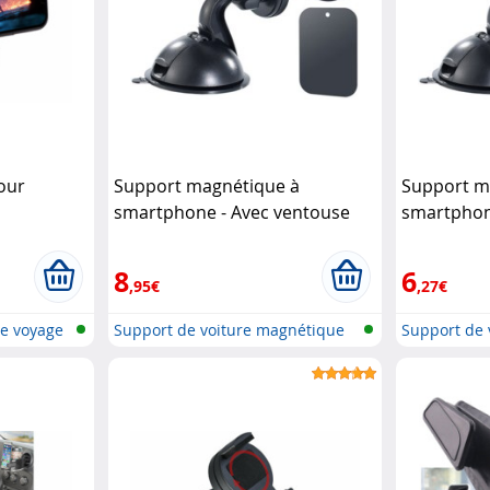
our
Support magnétique à
Support m
smartphone - Avec ventouse
smartphon
Callstel
Callstel
8
6
,95€
,27€
de voyage
Support de voiture magnétique
Support de 
pour...
pour...