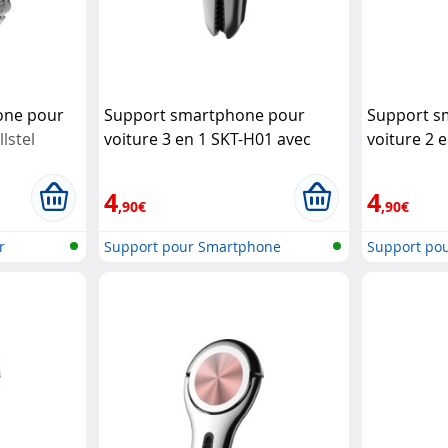
one pour
Support smartphone pour
Support s
llstel
voiture 3 en 1 SKT-H01 avec
voiture 2 
anneau et pince - Rouge
pince - No
Macway
4
4
,90€
,90€
r
Support pour Smartphone
Support po