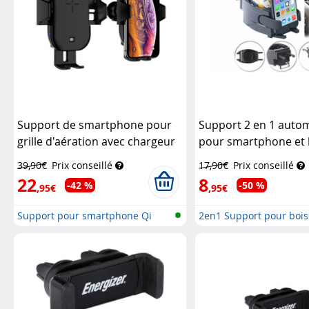
Support de smartphone pour
Support 2 en 1 auto
grille d'aération avec chargeur
pour smartphone et 
compatible Qi 15 W
Callstel
Lescars
39,90€
Prix conseillé
17,90€
Prix conseillé
22
8
-42 %
-50 %
,95€
,95€
Support pour smartphone Qi
2en1 Support pour bois
pour gri...
Smart...