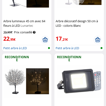
Arbre lumineux 45 cm avec 64
Arbre décoratif design 50 cm à
fleurs à LED
Lunartec
LED - coloris Blanc
(Reconditionné)
Lunartec
39,90€
Prix conseillé
22
17
,95€
,21€
Petit arbre à LED
Petit arbre à LED
RECONDITIONN
RECONDITIONN
É
É