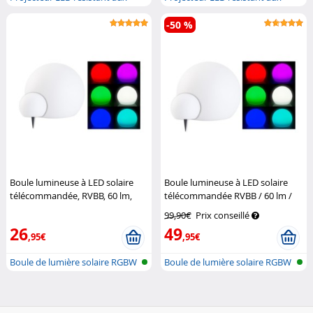
intemp...
intemp...
-50 %
Boule lumineuse à LED solaire
Boule lumineuse à LED solaire
télécommandée, RVBB, 60 lm,
télécommandée RVBB / 60 lm /
IP67, diamètre 20 cm
Lunartec
IP67 / Ø 30 cm
Lunartec
99,90€
Prix conseillé
26
49
,95€
,95€
Boule de lumière solaire RGBW
Boule de lumière solaire RGBW
avec...
avec...