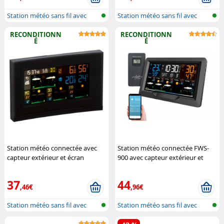
Station météo sans fil avec
Station météo sans fil avec
sonde e...
sonde e...
RECONDITIONN
RECONDITIONN
É
É
Station météo connectée avec
Station météo connectée FWS-
capteur extérieur et écran
900 avec capteur extérieur et
couleur FWS-740 (Reconditionné)
écran couleur (Reconditionné)
Infactory
Infactory
37
44
,46€
,96€
Station météo sans fil avec
Station météo sans fil avec
sonde e...
sonde e...