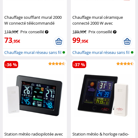
Chauffage soufflant mural 2000
Chauffage mural céramique
W connecté télécommandé
connecté 2000 W avec
Sichler Haushaltsgeräte
télécommande
Sichler
119,90€
Prix conseillé
189,90€
Prix conseillé
Haushaltsgeräte
73
99
,95€
,95€
Chauffage mural réseau sans fil
Chauffage mural réseau sans fil
-36 %
-37 %
Station météo radiopilotée avec
Station météo & horloge radio-