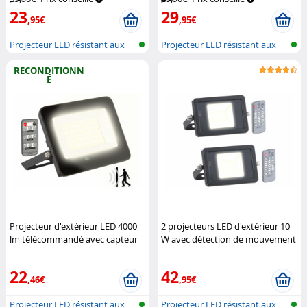
23
29
,95€
,95€
Projecteur LED résistant aux
Projecteur LED résistant aux
intemp...
intemp...
RECONDITIONN
É
Projecteur d'extérieur LED 4000
2 projecteurs LED d'extérieur 10
lm télécommandé avec capteur
W avec détection de mouvement
de mouvement radar
et télécommande
Luminea
(Reconditionné)
Luminea
22
42
,46€
,95€
Projecteur LED résistant aux
Projecteur LED résistant aux