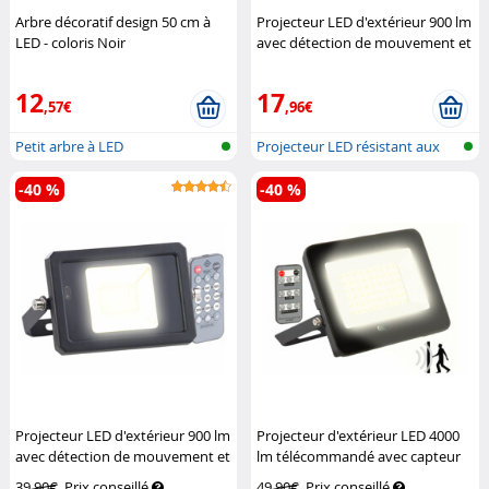
Arbre décoratif design 50 cm à
Projecteur LED d'extérieur 900 lm
LED - coloris Noir
avec détection de mouvement et
(Reconditionné)
Lunartec
télécommande (Reconditionné)
Luminea
12
17
,57€
,96€
Petit arbre à LED
Projecteur LED résistant aux
intemp...
-40 %
-40 %
Projecteur LED d'extérieur 900 lm
Projecteur d'extérieur LED 4000
avec détection de mouvement et
lm télécommandé avec capteur
télécommande
Luminea
de mouvement radar
Luminea
39,90€
Prix conseillé
49,90€
Prix conseillé