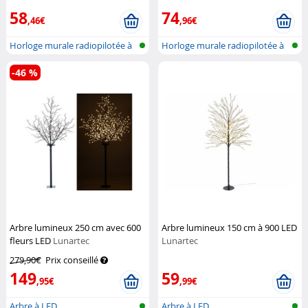
Lunartec
58
74
,46€
,96€
Horloge murale radiopilotée à
Horloge murale radiopilotée à
LED a...
LED a...
-46 %
Arbre lumineux 250 cm avec 600
Arbre lumineux 150 cm à 900 LED
fleurs LED
Lunartec
Lunartec
279,90€
Prix conseillé
149
59
,95€
,99€
Arbre à LED
Arbre à LED