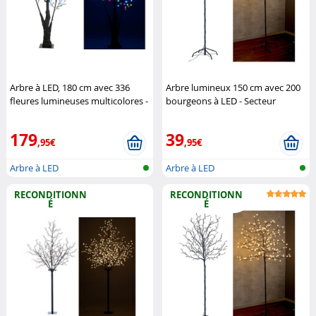
Arbre à LED, 180 cm avec 336
Arbre lumineux 150 cm avec 200
fleures lumineuses multicolores -
bourgeons à LED - Secteur
IP44
Luminea
Lunartec
179
39
,95€
,95€
Arbre à LED
Arbre à LED
RECONDITIONN
RECONDITIONN
É
É