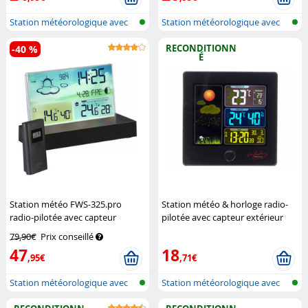
Station météorologique avec
Station météorologique avec
écran c...
écran c...
RECONDITIONN
-40 %
É
Station météo FWS-325.pro
Station météo & horloge radio-
radio-pilotée avec capteur
pilotée avec capteur extérieur
extérieur
Infactory
FWS-260 - Noir (Reconditionné)
79,90€
Prix conseillé
Infactory
47
18
,95€
,71€
Station météorologique avec
Station météorologique avec
écran c...
écran c...