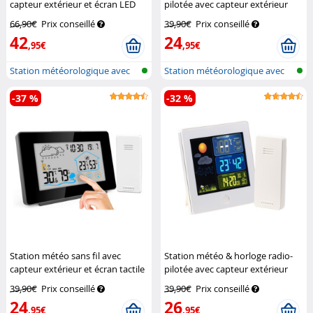
capteur extérieur et écran LED
pilotée avec capteur extérieur
couleur
Infactory
FWS-260 - Noir
Infactory
66,90€
Prix conseillé
39,90€
Prix conseillé
42
24
,95€
,95€
Station météorologique avec
Station météorologique avec
écran c...
écran c...
-37 %
-32 %
Station météo sans fil avec
Station météo & horloge radio-
capteur extérieur et écran tactile
pilotée avec capteur extérieur
couleur FWS-265
Infactory
FWS-260 - Blanc
Infactory
39,90€
Prix conseillé
39,90€
Prix conseillé
24
26
,95€
,95€