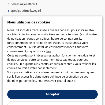
Galassiagiocattoli.it
Speelgoedmelkweg.nl
Galaxiejouets.be
Nous utilisons des cookies
Galaxiespielzeug.be
Speelgoedmelkweg.be
Nous utilisons des traceurs (tels que les cookies) pour inscrire et/ou
accéder à des informations stockées sur votre terminal (ex : données
Macway.com
de navigation : pages consultées, heure de connexion). Le
fonctionnement de certains de ces traceurs est soumis à votre
consentement. Pour le détail de ces finalités fondées sur votre
consentement, cliquez sur ce
lien
.
Certains cookies sont nécessaires au bon fonctionnement du site et
de nos services. Votre consentement n’est pas requis pour ces
cookies. En cliquant sur « continuer sans accepter » vous refusez les
cookies soumis à votre consentement.
Vous pouvez retirer votre consentement à tout moment en cliquant
sur le lien accessible dans notre politique de protection de vos
données personnelles. Pour en savoir plus, cliquez
ici
.
Accepter