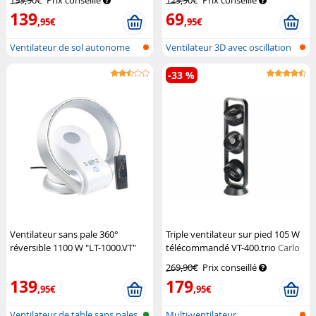
199,90€
Prix conseillé
129,90€
Prix conseillé
139
69
,95€
,95€
Ventilateur de sol autonome
Ventilateur 3D avec oscillation
avec fo...
3D
-33 %
Ventilateur sans pale 360°
Triple ventilateur sur pied 105 W
réversible 1100 W "LT-1000.VT"
télécommandé VT-400.trio
Carlo
Sichler Haushaltsgeräte
Milano
269,90€
Prix conseillé
139
179
,95€
,95€
Ventilateur de table sans pales
Multi-ventilateur