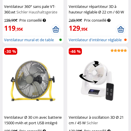
Ventilateur 360° sans pale VT-
Ventilateur répartiteur 3D à
360.wt
Sichler Haushaltsgeräte
hauteur réglable Ø 22 cm / 60 W
Sichler Haushaltsgeräte
199,90€
Prix conseillé
249,90€
Prix conseillé
119
129
,95€
,95€
Ventilateur mural et de table
Ventilateur d'intérieur réglable
sans...
en...
-30 %
-46 %
Ventilateur Ø 30 cm avec batterie
Ventilateur à oscillation 3D Ø 21
15000 mAh et port USB intégré
cm / 45 W
Sichler
Sichler Haushaltsgeräte
Haushaltsgeräte