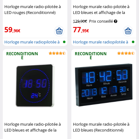
Horloge murale radio-pilotée à
Horloge murale radio-pilotée à
LED rouges (Reconditionné)
LED bleues et affichage de la
Lunartec
température
Lunartec
129,90€
Prix conseillé
59
77
,96€
,95€
Horloge murale radiopilotée à
Horloge murale radiopilotée à
LED a...
LED a...
RECONDITIONN
RECONDITIONN
É
É
Horloge murale radio-pilotée à
Horloge murale radio-pilotée à
LED bleues et affichage de la
LED bleues (Reconditionné)
température (Reconditionné)
Lunartec