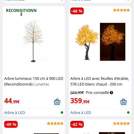
RECONDITIONN
-46 %
É
Arbre lumineux 150 cm à 900 LED
Arbre à LED avec feuilles d'érable,
(Reconditionné)
Lunartec
576 LED blanc chaud - 200 cm
Luminea
669,90€
Prix conseillé
44
359
,99€
,95€
Arbre à LED
Arbre à LED
-49 %
-42 %