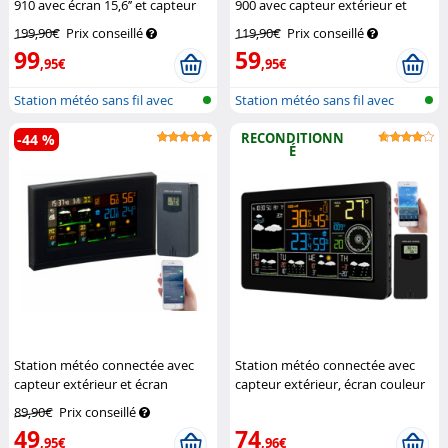
910 avec écran 15,6’’ et capteur
900 avec capteur extérieur et
extérieur
Infactory
écran couleur
Infactory
199,90€
Prix conseillé
119,90€
Prix conseillé
99
59
,95€
,95€
Station météo sans fil avec
Station météo sans fil avec
sonde e...
sonde e...
RECONDITIONN
-44 %
É
Station météo connectée avec
Station météo connectée avec
capteur extérieur et écran
capteur extérieur, écran couleur
couleur FWS-740
Infactory
et tendances à 5 jours
89,90€
Prix conseillé
(Reconditionné)
Infactory
49
74
,95€
,96€