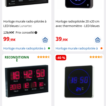
Horloge murale radio-pilotée à
Horloge radiopilotée 20 x20 cm
LED bleues
Lunartec
avec thermomètre - LED bleues
Lunartec
179,90€
Prix conseillé
99
39
,95€
,95€
Horloge murale radiopilotée à
Horloge murale radiopilotée à
LED a...
LED a...
RECONDITIONN
-40 %
É