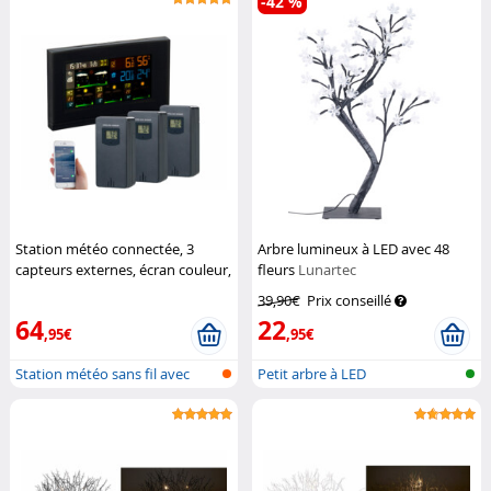
-42 %
Station météo connectée, 3
Arbre lumineux à LED avec 48
capteurs externes, écran couleur,
fleurs
Lunartec
horloge
Infactory
39,90€
Prix conseillé
64
22
,95€
,95€
Station météo sans fil avec
Petit arbre à LED
sonde e...