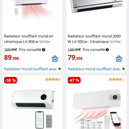
Radiateur soufflant mural en
Radiateur soufflant mural 2000
céramique LV-800.w
Sichler
W LV-500.w - Céramique
Sichler
Haushaltsgeräte
169,90€
Prix conseillé
149,90€
Prix conseillé
89
79
,95€
,95€
Radiateur mural soufflant avec
Radiateur mural soufflant avec
ther...
ther...
-38 %
-47 %