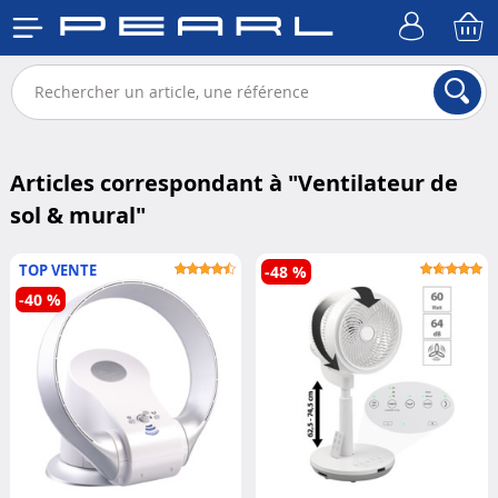
Articles correspondant à "
Ventilateur de
sol & mural
"
TOP VENTE
-48 %
-40 %