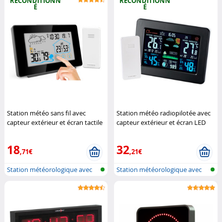
RECONDITIONN
RECONDITIONN
É
É
Station météo sans fil avec
Station météo radiopilotée avec
capteur extérieur et écran tactile
capteur extérieur et écran LED
couleur FWS-265
Infactory
couleur (Reconditionné)
Infactory
18
32
,71€
,21€
Station météorologique avec
Station météorologique avec
écran c...
écran c...