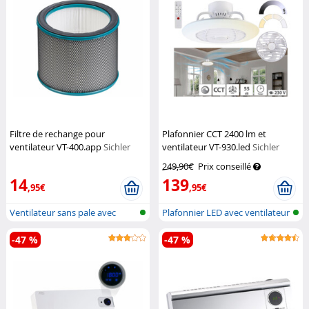
Filtre de rechange pour
Plafonnier CCT 2400 lm et
ventilateur VT-400.app
Sichler
ventilateur VT-930.led
Sichler
Haushaltsgeräte
Haushaltsgeräte
249,90€
Prix conseillé
14
139
,95€
,95€
Ventilateur sans pale avec
Plafonnier LED avec ventilateur
ioniseur...
et...
-47 %
-47 %