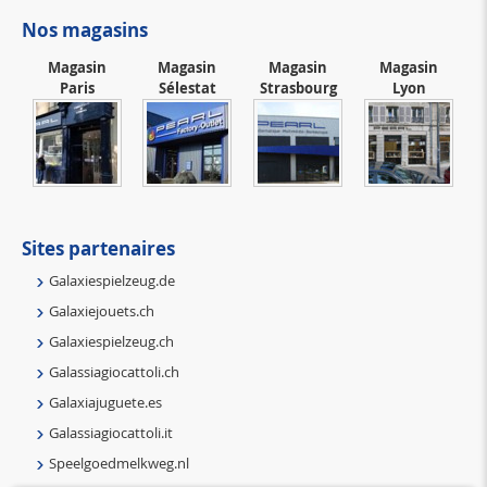
Nos magasins
Magasin
Magasin
Magasin
Magasin
Paris
Sélestat
Strasbourg
Lyon
Sites partenaires
Galaxiespielzeug.de
Galaxiejouets.ch
Galaxiespielzeug.ch
Galassiagiocattoli.ch
Galaxiajuguete.es
Galassiagiocattoli.it
Speelgoedmelkweg.nl