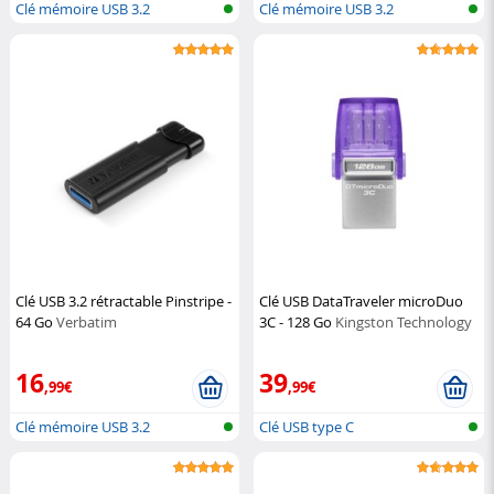
Clé mémoire USB 3.2
Clé mémoire USB 3.2
Clé USB 3.2 rétractable Pinstripe -
Clé USB DataTraveler microDuo
64 Go
Verbatim
3C - 128 Go
Kingston Technology
16
39
,99€
,99€
Clé mémoire USB 3.2
Clé USB type C