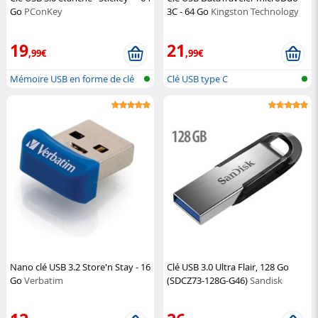
Go
PConKey
3C - 64 Go
Kingston Technology
19
21
,99€
,99€
Mémoire USB en forme de clé
Clé USB type C
Nano clé USB 3.2 Store'n Stay - 16
Clé USB 3.0 Ultra Flair, 128 Go
Go
Verbatim
(SDCZ73-128G-G46)
Sandisk