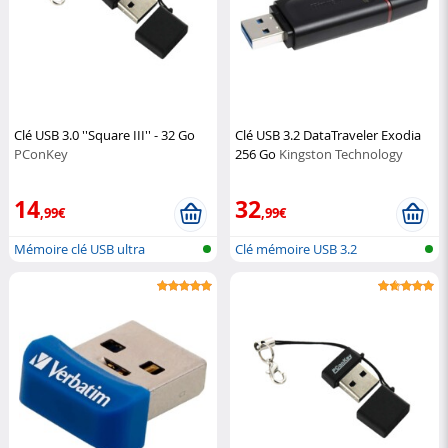
Clé USB 3.0 ''Square III'' - 32 Go
Clé USB 3.2 DataTraveler Exodia
PConKey
256 Go
Kingston Technology
14
32
,99€
,99€
Mémoire clé USB ultra
Clé mémoire USB 3.2
compacte