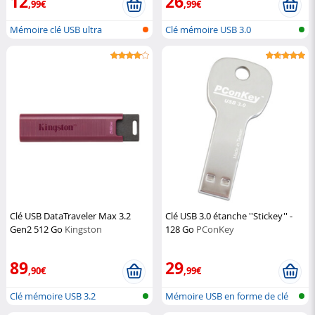
12
26
,99€
,99€
Mémoire clé USB ultra
Clé mémoire USB 3.0
compacte
Clé USB DataTraveler Max 3.2
Clé USB 3.0 étanche ''Stickey'' -
Gen2 512 Go
Kingston
128 Go
PConKey
Technology
89
29
,90€
,99€
Clé mémoire USB 3.2
Mémoire USB en forme de clé