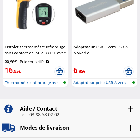
Pistolet thermomètre infrarouge
Adaptateur USB-C vers USB-A
sans contact de -50 à 380 °C avec
Novodio
pointeur laser AGT
29,90€
Prix conseillé
16
6
,95€
,95€
Thermomètre infrarouge avec
Adaptateur prise USB-A vers
pointeu..
USB-C
Aide / Contact
Tél : 03 88 58 02 02
Modes de livraison