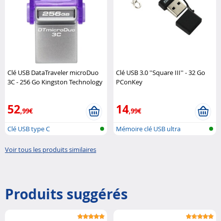
Clé USB DataTraveler microDuo
Clé USB 3.0 ''Square III'' - 32 Go
3C - 256 Go Kingston Technology
PConKey
52
14
,99€
,99€
Clé USB type C
Mémoire clé USB ultra
compacte
Voir tous les produits similaires
Produits suggérés