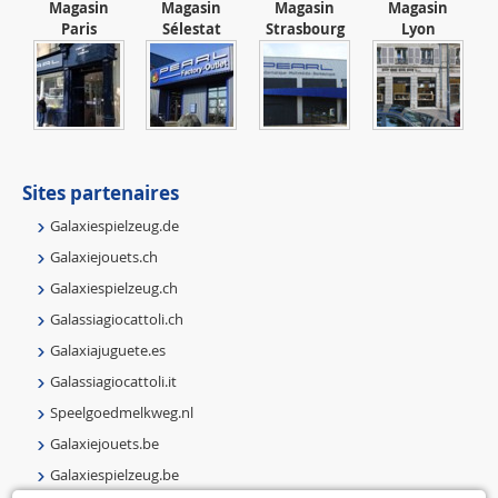
Magasin
Magasin
Magasin
Magasin
Paris
Sélestat
Strasbourg
Lyon
Sites partenaires
Galaxiespielzeug.de
Galaxiejouets.ch
Galaxiespielzeug.ch
Galassiagiocattoli.ch
Galaxiajuguete.es
Galassiagiocattoli.it
Speelgoedmelkweg.nl
Galaxiejouets.be
Galaxiespielzeug.be