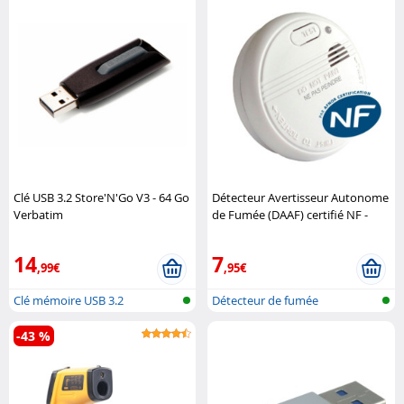
Clé USB 3.2 Store'N'Go V3 - 64 Go
Détecteur Avertisseur Autonome
Verbatim
de Fumée (DAAF) certifié NF -
SYM3200 SYMEX
14
7
,99€
,95€
Clé mémoire USB 3.2
Détecteur de fumée
-43 %