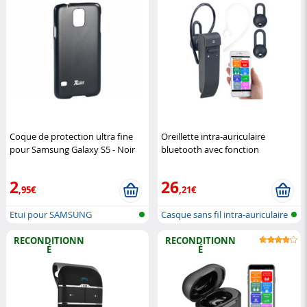
Coque de protection ultra fine
Oreillette intra-auriculaire
pour Samsung Galaxy S5 - Noir
bluetooth avec fonction
XCase
traduction IHS680.tl
Callstel
2
26
,95€
,21€
Etui pour SAMSUNG
Casque sans fil intra-auriculaire
m...
RECONDITIONN
RECONDITIONN
É
É