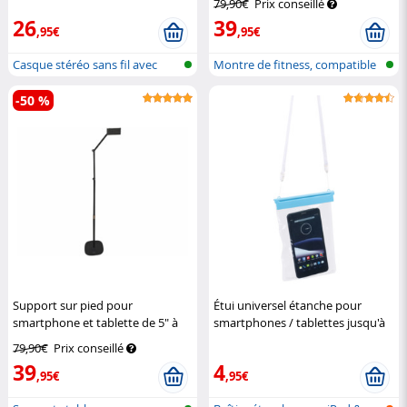
79,90€
Prix conseillé
Auvisio
26
39
,95€
,95€
Casque stéréo sans fil avec
Montre de fitness, compatible
bluetoo...
ELESI...
-50 %
Support sur pied pour
Étui universel étanche pour
smartphone et tablette de 5" à
smartphones / tablettes jusqu'à
12" – 60 à 160 cm
Callstel
8"
Somikon
79,90€
Prix conseillé
39
4
,95€
,95€