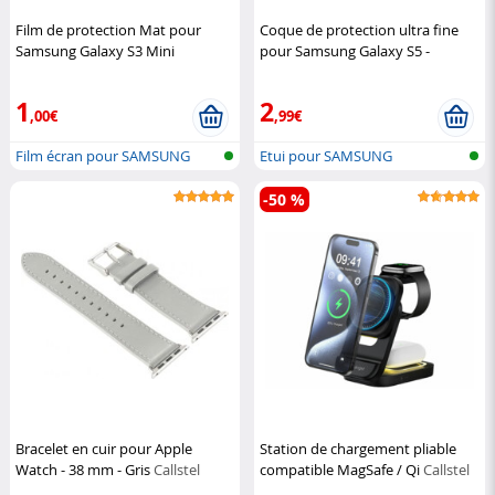
Film de protection Mat pour
Coque de protection ultra fine
Samsung Galaxy S3 Mini
pour Samsung Galaxy S5 -
Somikon
Transparent
XCase
1
2
,00€
,99€
Film écran pour SAMSUNG
Etui pour SAMSUNG
-50 %
Bracelet en cuir pour Apple
Station de chargement pliable
Watch - 38 mm - Gris
Callstel
compatible MagSafe / Qi
Callstel