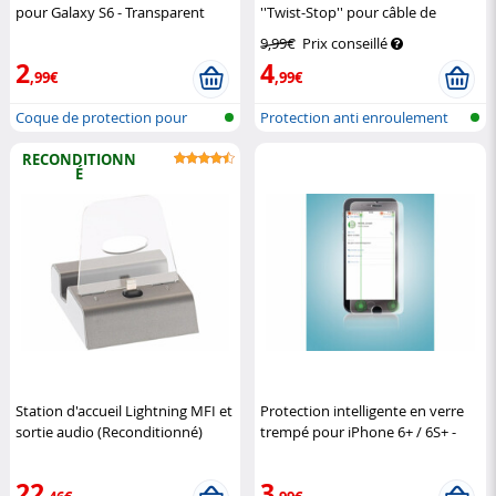
pour Galaxy S6 - Transparent
''Twist-Stop'' pour câble de
XCase
téléphone
S-Impuls
9,99€
Prix conseillé
2
4
,99€
,99€
Coque de protection pour
Protection anti enroulement
Samsung Ga...
pour câ...
RECONDITIONN
É
Station d'accueil Lightning MFI et
Protection intelligente en verre
sortie audio (Reconditionné)
trempé pour iPhone 6+ / 6S+ -
Callstel
transparent
Somikon
22
3