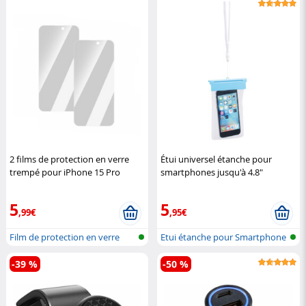
2 films de protection en verre
Étui universel étanche pour
trempé pour iPhone 15 Pro
smartphones jusqu'à 4.8"
Somikon
Somikon
5
5
,99€
,95€
Film de protection en verre
Etui étanche pour Smartphone
trempé...
& iPho...
-39 %
-50 %