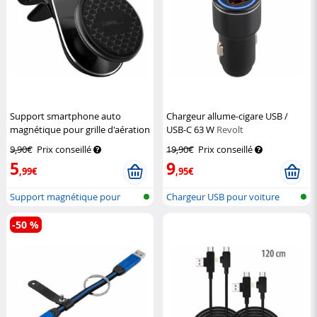
Support smartphone auto
Chargeur allume-cigare USB /
magnétique pour grille d'aération
USB-C 63 W
Revolt
Callstel
9,90€
Prix conseillé
19,90€
Prix conseillé
5
9
,99€
,95€
Support magnétique pour
Chargeur USB pour voiture
téléphone p...
avec Quic...
-50 %