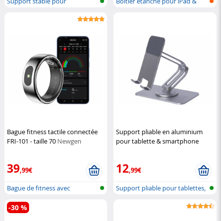
Support stable pour
Boîtier étanche pour iPad &
smartphone et t...
tablett...
Bague fitness tactile connectée
Support pliable en aluminium
FRI-101 - taille 70
Newgen
pour tablette & smartphone
Medicals
3 axes
Pearl
39
12
,99€
,99€
Bague de fitness avec
Support pliable pour tablettes,
commande tact...
tél...
-30 %