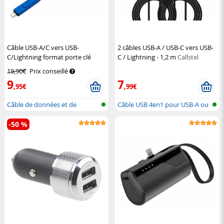
Câble USB-A/C vers USB-
2 câbles USB-A / USB-C vers USB-
C/Lightning format porte clé
C / Lightning - 1,2 m
Callstel
Power Delivery 100 W
Callstel
19,90€
Prix conseillé
9
7
,95€
,99€
Câble de données et de
Câble USB 4en1 pour USB-A ou
recharge rap...
-C ver...
-50 %