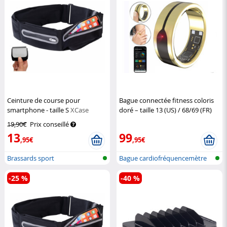
Ceinture de course pour
Bague connectée fitness coloris
smartphone - taille S
XCase
doré – taille 13 (US) / 68/69 (FR)
Newgen Medicals
19,90€
Prix conseillé
13
99
,95€
,95€
Brassards sport
Bague cardiofréquencemètre
et traqu...
-25 %
-40 %