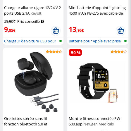
Chargeur allume-cigare 12/24 V 2
Mini batterie d'appoint Lightning
ports USB 2,1A
Revolt
4500 mAh PB-275 avec câble de
chargement intégré
Revolt
19,90€
Prix conseillé
9
13
,95€
,95€
Chargeur de voiture USB pour
Batterie pour Apple avec prise
connex...
Ligh...
-50 %
Oreillettes stéréo sans fil
Montre fitness connectée PW-
fonction bluetooth 5.0 et
500.app
Newgen Medicals
commande vocale IHS-670