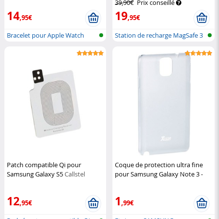
39,90€
Prix conseillé
14
19
,95€
,95€
Bracelet pour Apple Watch
Station de recharge MagSafe 3
en 1...
Patch compatible Qi pour
Coque de protection ultra fine
Samsung Galaxy S5
Callstel
pour Samsung Galaxy Note 3 -
Transparent
XCase
12
1
,95€
,99€