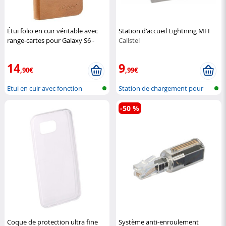
Étui folio en cuir véritable avec
Station d'accueil Lightning MFI
range-cartes pour Galaxy S6 -
Callstel
Brun
Carlo Milano
14
9
,90€
,99€
Etui en cuir avec fonction
Station de chargement pour
support...
iPhone,...
-50 %
Coque de protection ultra fine
Système anti-enroulement