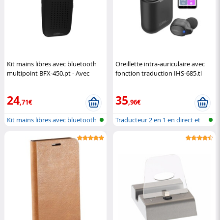
Kit mains libres avec bluetooth
Oreillette intra-auriculaire avec
multipoint BFX-450.pt - Avec
fonction traduction IHS-685.tl
connexion auto. (Reconditionné)
Callstel
Callstel
24
35
,71€
,96€
Kit mains libres avec bluetooth
Traducteur 2 en 1 en direct et
et...
casq...