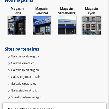
Nos magasins
Magasin
Magasin
Magasin
Magasin
Paris
Sélestat
Strasbourg
Lyon
Sites partenaires
Galaxiespielzeug.de
Galaxiejouets.ch
Galaxiespielzeug.ch
Galassiagiocattoli.ch
Galaxiajuguete.es
Galassiagiocattoli.it
Speelgoedmelkweg.nl
Galaxiejouets.be