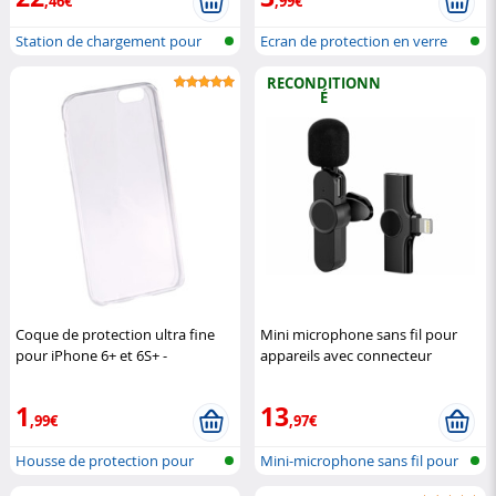
,46€
,99€
Station de chargement pour
Ecran de protection en verre
iPhone,...
9H ave...
RECONDITIONN
É
Coque de protection ultra fine
Mini microphone sans fil pour
pour iPhone 6+ et 6S+ -
appareils avec connecteur
Transparent
XCase
Lightning (Reconditionné)
Callstel
1
13
,99€
,97€
Housse de protection pour
Mini-microphone sans fil pour
iPhone 6...
iPhon...