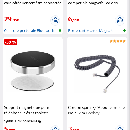
cardiofréquencemètre connectée
compatible MagSafe - coloris
avec bluetooth
Newgen Medicals
marron
XCase
29
6
,95€
,99€
Ceinture pectorale Bluetooth
Porte-cartes avec Magsafe,
marron,...
-39 %
Support magnétique pour
Cordon spiral RJ09 pour combiné
téléphone, clés et tablette
Noir - 2 m
Goobay
Callstel
9,90€
Prix conseillé
5
3
,99€
,99€