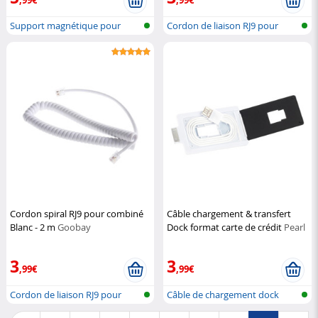
Support magnétique pour
Cordon de liaison RJ9 pour
téléphone p...
combiné...
Cordon spiral RJ9 pour combiné
Câble chargement & transfert
Blanc - 2 m
Goobay
Dock format carte de crédit
Pearl
3
3
,99€
,99€
Cordon de liaison RJ9 pour
Câble de chargement dock
combiné...