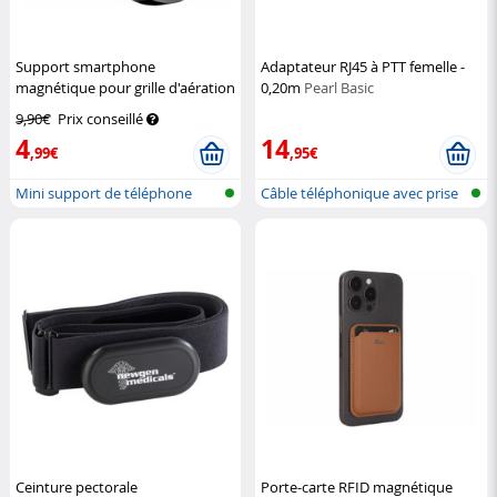
Support smartphone
Adaptateur RJ45 à PTT femelle -
magnétique pour grille d'aération
0,20m
Pearl Basic
Callstel
9,90€
Prix conseillé
4
14
,99€
,95€
Mini support de téléphone
Câble téléphonique avec prise
portable...
Gigog...
Ceinture pectorale
Porte-carte RFID magnétique