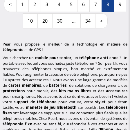
<
1
2
3
4
5
6
7
8
9
10
20
30
…
34
>
Pearl vous propose le meilleur de la technologie en matière de
téléphonie
et de GPS !
Vous cherchez un
mobile pour senior
, un
téléphone anti choc
? Un
portable avec lequel vous souhaitez juste téléphoner ? Sur pearl.fr, vous
trouverez des téléphones simples, bon marché et extrêmement
fiables. Pour augmenter la capacité de votre téléphone, pourquoi ne pas
lui ajouter des accessoires ? Nous avons une large gamme de modèles
de
cartes mémoires
, de
batteries
, de solutions de chargement, des
protections
pour mobile, des
kits mains libres
et des
accessoires
pour smartphones. Nous avons tout ce dont vous avez besoin ! Achetez
votre
support de téléphone
pour voiture, votre
stylet
pour écran
tactile, votre
manette de jeu Bluetooth
sur pearl.fr. Les
téléphones
fixes
ont l’avantage de s’appuyer sur une connexion plus fiable que les
téléphones mobiles. Chez Pearl, nous avons un éventail de systèmes de
téléphonie fixe
avec ou sans fil, qui répondra à vos attentes et vous
conférera un fonctionnement fiable et sans faille.L’
IPhone
depuis