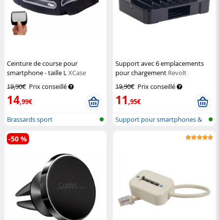
Ceinture de course pour
Support avec 6 emplacements
smartphone - taille L
XCase
pour chargement
Revolt
19,90€
Prix conseillé
19,90€
Prix conseillé
14
11
,99€
,95€
Brassards sport
Support pour smartphones &
tablette...
-50 %