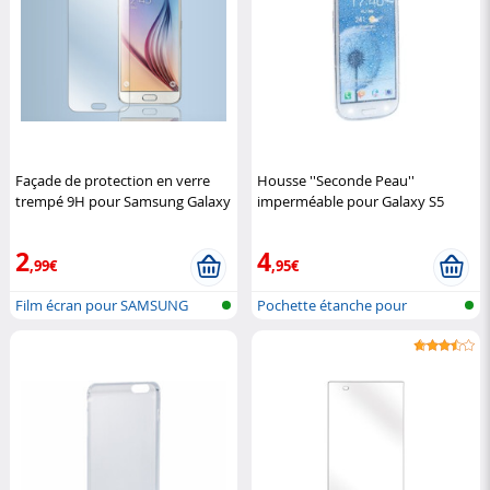
Façade de protection en verre
Housse ''Seconde Peau''
trempé 9H pour Samsung Galaxy
imperméable pour Galaxy S5
S6
Somikon
XCase
2
4
,99€
,95€
Film écran pour SAMSUNG
Pochette étanche pour
Samsung