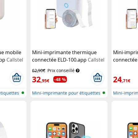
ue mobile
Mini-imprimante thermique
Mini-impr
app
Callstel
connectée ELD-100.app
Callstel
connectée
(Recondit
62,90€
Prix conseillé
32
24
-48 %
,95€
,71€
tiquettes
Mini-imprimante pour étiquettes
Mini-imprim
the...
the...