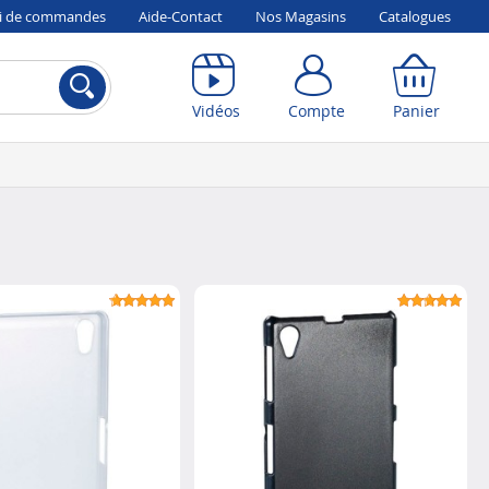
vi de commandes
Aide-Contact
Nos Magasins
Catalogues
Compte
Panier
Vidéos
Compte
Panier