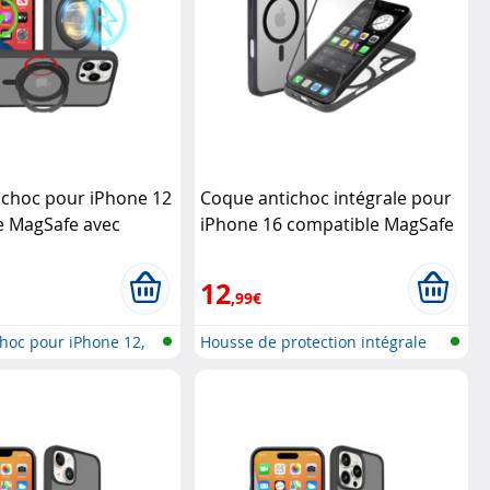
ichoc pour iPhone 12
Coque antichoc intégrale pour
e MagSafe avec
iPhone 16 compatible MagSafe
60°
XCase
XCase
12
,99€
hoc pour iPhone 12,
Housse de protection intégrale
360°...