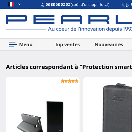
03 88 58 02 02
(coût d'un appel local)
Menu
Top ventes
Nouveautés
Articles correspondant à "
Protection smar