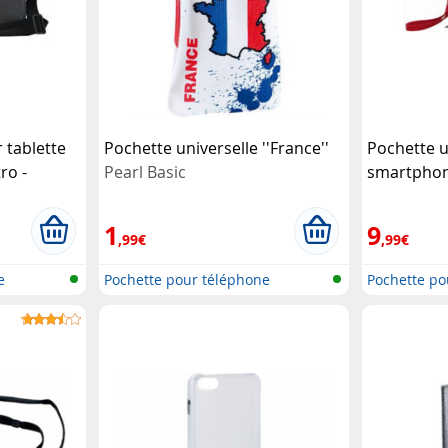
 tablette
Pochette universelle ''France''
Pochette u
ro -
Pearl Basic
smartphone
Rouge
Mob
1
9
,99€
,99€
e
Pochette pour téléphone
Pochette po