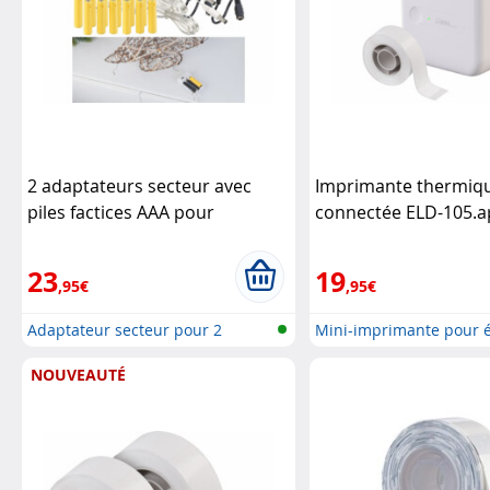
2 adaptateurs secteur avec
Imprimante thermiq
piles factices AAA pour
connectée ELD-105.
alimentation continue
Revolt
23
19
,95€
,95€
Adaptateur secteur pour 2
Mini-imprimante pour é
appareils...
the...
NOUVEAUTÉ