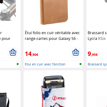
r
Étui folio en cuir véritable avec
Brassard s
e pour
range-cartes pour Galaxy S6 -
Lycra
KSix
6,5"
Akashi
Brun
Carlo Milano
14
9
,90€
,95€
Etui en cuir avec fonction
Brassard sp
support...
Smartph...