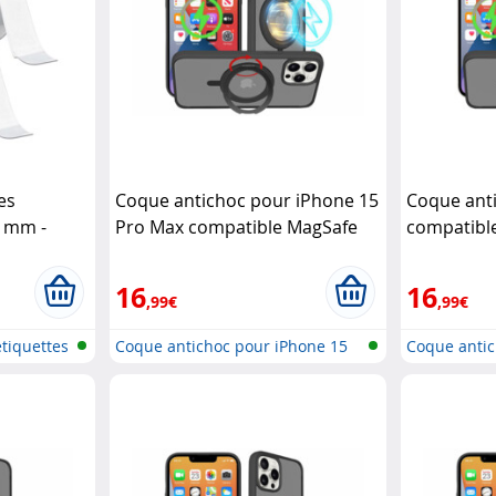
es
Coque antichoc pour iPhone 15
Coque ant
0 mm -
Pro Max compatible MagSafe
compatibl
avec support 360°
XCase
support 3
16
16
,99€
,99€
tiquettes
Coque antichoc pour iPhone 15
Coque antic
Pro M...
comp...