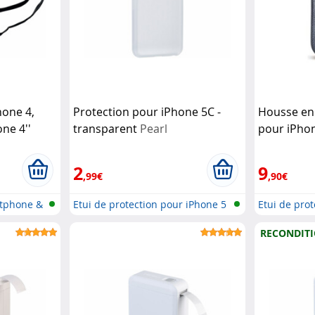
hone 4,
Protection pour iPhone 5C -
Housse en 
ne 4''
transparent
Pearl
pour iPhon
2
9
,99€
,90€
rtphone &
Etui de protection pour iPhone 5
Etui de pro
RECONDIT