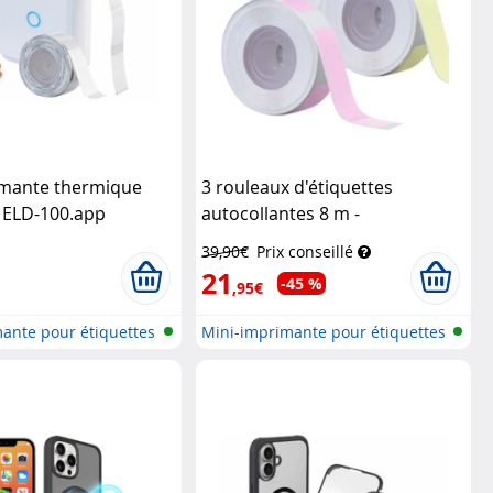
imante thermique
3 rouleaux d'étiquettes
 ELD-100.app
autocollantes 8 m -
ionné)
Callstel
multicolores
Callstel
39,90€
Prix conseillé
21
-45 %
,95€
ante pour étiquettes
Mini-imprimante pour étiquettes
the...