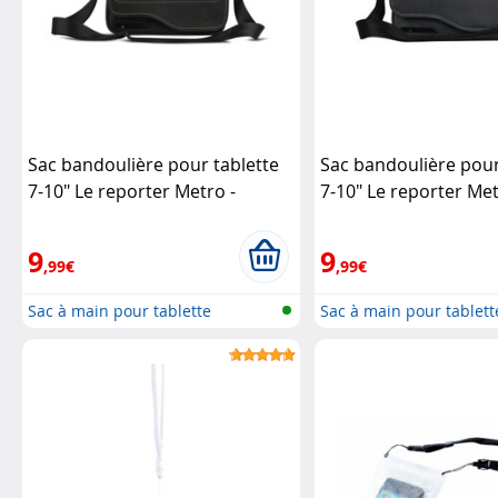
Sac bandoulière pour tablette
Sac bandoulière pour
7-10" Le reporter Metro -
7-10" Le reporter Met
Noir/Safran
Be.ez
Gris/Bleu
Be.ez
9
9
,99€
,99€
Sac à main pour tablette
Sac à main pour tablett