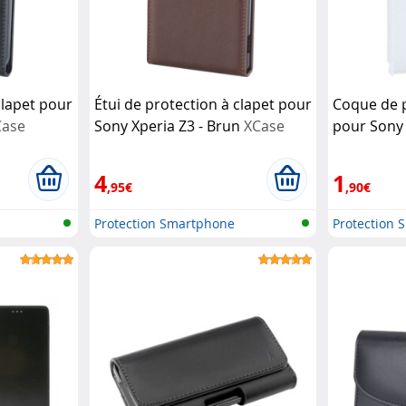
clapet pour
Étui de protection à clapet pour
Coque de p
Case
Sony Xperia Z3 - Brun
XCase
pour Sony 
Transpare
4
1
,95€
,90€
Protection Smartphone
Protection