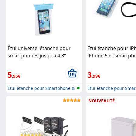
Étui universel étanche pour
Étui étanche pour iP
smartphones jusqu'à 4.8"
iPhone 5 et smartpho
Somikon
Pearl
5
3
,95€
,99€
Etui étanche pour Smartphone &
Etui étanche pour Sma
iPho...
iPho...
NOUVEAUTÉ