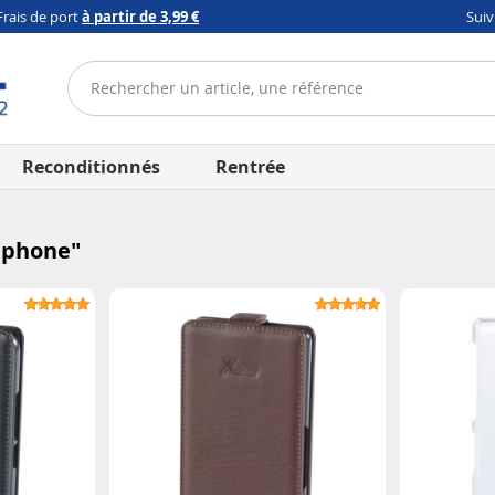
Frais de port
à partir de 3,99 €
Sui
Reconditionnés
Rentrée
tphone
"