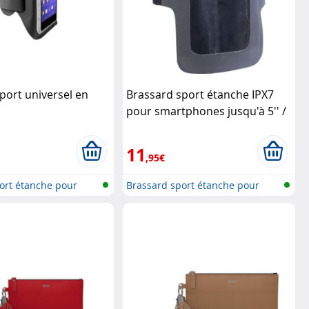
port universel en
Brassard sport étanche IPX7
pour smartphones jusqu'à 5'' /
12,7 cm
XCase
11
,95€
ort étanche pour
Brassard sport étanche pour
Smartph...