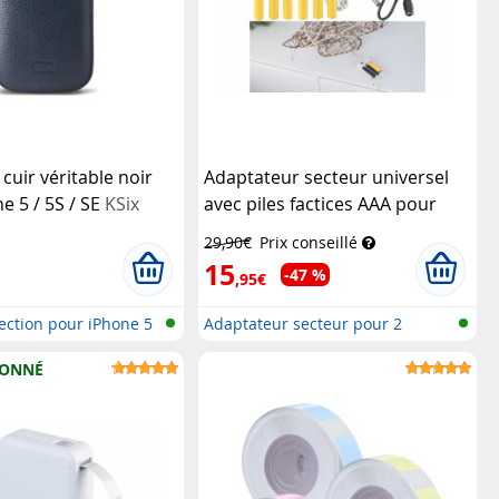
cuir véritable noir
Adaptateur secteur universel
e 5 / 5S / SE
KSix
avec piles factices AAA pour
alimentation continue
Revolt
29,90€
Prix conseillé
15
-47 %
,95€
tection pour iPhone 5
Adaptateur secteur pour 2
appareils...
IONNÉ