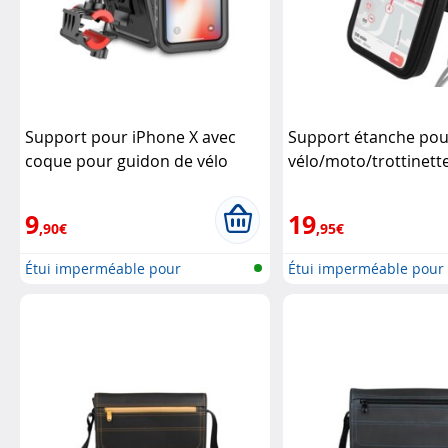
Support pour iPhone X avec
Support étanche pou
coque pour guidon de vélo
vélo/moto/trottinett
Macway
smartphone jusqu'à 
9
19
,90€
,95€
Étui imperméable pour
Étui imperméable pour
smartphone, p...
smartphone, p...