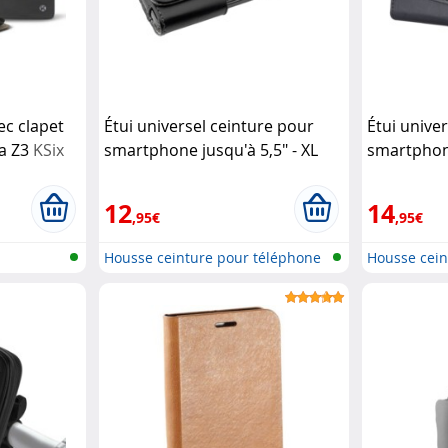
ec clapet
Étui universel ceinture pour
Étui unive
ia Z3
KSix
smartphone jusqu'à 5,5" - XL
smartphone
Akashi
We
12
14
,95€
,95€
Housse ceinture pour téléphone
Housse cein
& Sm...
& Sm...