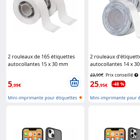
2 rouleaux de 165 étiquettes
2 rouleaux d'étiquett
autocollantes 15 x 30 mm
autocollantes 14 x 3
Callstel
transparent
Callstel
49,90€
Prix conseillé
5
25
-48 %
,99€
,95€
Mini-imprimante pour étiquettes
Mini-imprimante pour é
the...
the...