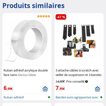
Produits similaires
-47 %
Ruban adhésif acrylique double
3 attache-câbles à scratch avec
face nano
Genius Ideas
œillet de suspension et 3 bandes
souples
Pearl
14,90€
Prix conseillé
6
7
,99€
,95€
Ruban adhésif
Bandes auto-agrippantes avec
croche...