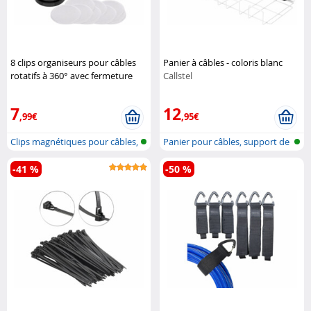
8 clips organiseurs pour câbles
Panier à câbles - coloris blanc
rotatifs à 360° avec fermeture
Callstel
magnétique
General Office
7
12
,99€
,95€
Clips magnétiques pour câbles,
Panier pour câbles, support de
rota...
pris...
-41 %
-50 %