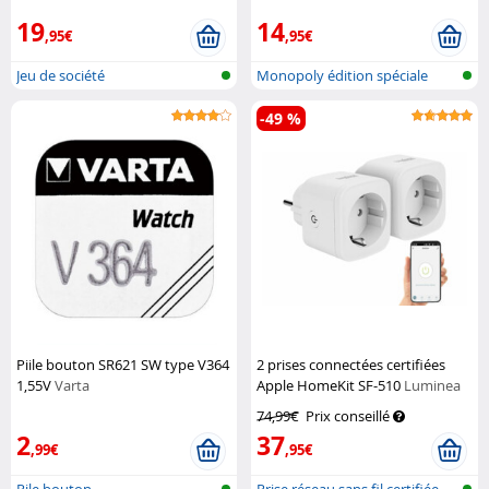
19
14
,95€
,95€
Jeu de société
Monopoly édition spéciale
-49 %
Piile bouton SR621 SW type V364
2 prises connectées certifiées
1,55V
Varta
Apple HomeKit SF-510
Luminea
Home Control
74,99€
Prix conseillé
2
37
,99€
,95€
Pile bouton
Prise réseau sans fil certifiée