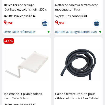
100 colliers de serrage
6 attache-câbles à scratch avec
réutilisables, coloris noir - 250 x
mousqueton
Pearl
7,6 mm
AGT
16,90€
Prix conseillé
19,90€
Prix conseillé
9
9
,95€
,95€
Serre-câble refermable
Bandes auto-agrippantes avec
boucle...
-47 %
Tablette de lit pliable coloris
Gaine à fermeture auto pour
blanc
Carlo Milano
câble - coloris noir / 3 m
Callstel
29,90€
Prix conseillé