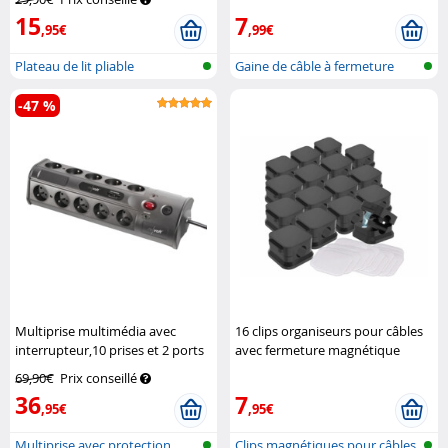
15
7
,95€
,99€
Plateau de lit pliable
Gaine de câble à fermeture
automati...
-47 %
Multiprise multimédia avec
16 clips organiseurs pour câbles
interrupteur,10 prises et 2 ports
avec fermeture magnétique
USB
Revolt
General Office
69,90€
Prix conseillé
36
7
,95€
,95€
Multiprise avec protection
Clips magnétiques pour câbles,