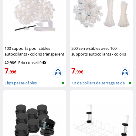
100 supports pour câbles
200 serre-câbles avec 100
autocollants - coloris transparent
supports autocollants - coloris
General Office
blanc
AGT
12,90€
Prix conseillé
7
7
,99€
,99€
Clips passe-câbles
Kit de colliers de serrage et de
fi...