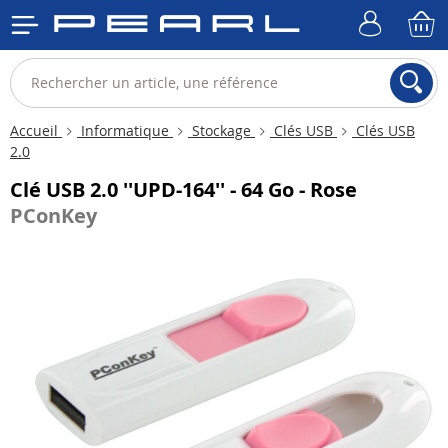
Accueil
Informatique
Stockage
Clés USB
Clés USB
2.0
Clé USB 2.0 ''UPD-164'' - 64 Go - Rose
PConKey