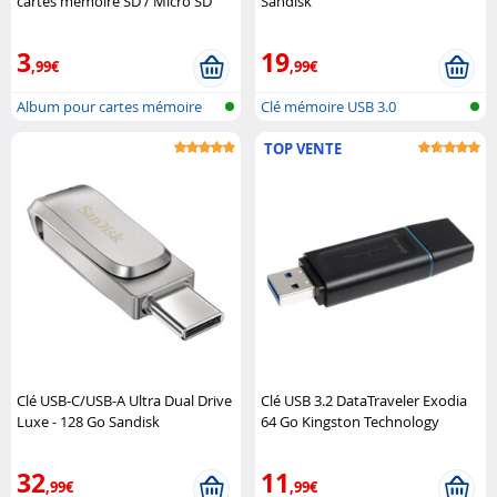
cartes mémoire SD / Micro SD
Sandisk
Goobay Goobay
3
19
,99€
,99€
Album pour cartes mémoire
Clé mémoire USB 3.0
TOP VENTE
Clé USB-C/USB-A Ultra Dual Drive
Clé USB 3.2 DataTraveler Exodia
Luxe - 128 Go Sandisk
64 Go Kingston Technology
32
11
,99€
,99€