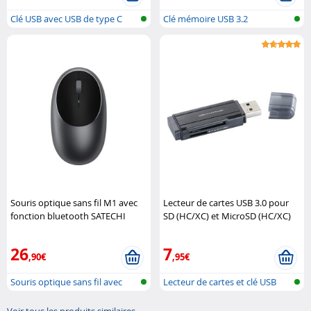
Clé USB avec USB de type C
Clé mémoire USB 3.2
Souris optique sans fil M1 avec
Lecteur de cartes USB 3.0 pour
fonction bluetooth SATECHI
SD (HC/XC) et MicroSD (HC/XC)
C-Enter
26
7
,90€
,95€
Souris optique sans fil avec
Lecteur de cartes et clé USB
blueto..