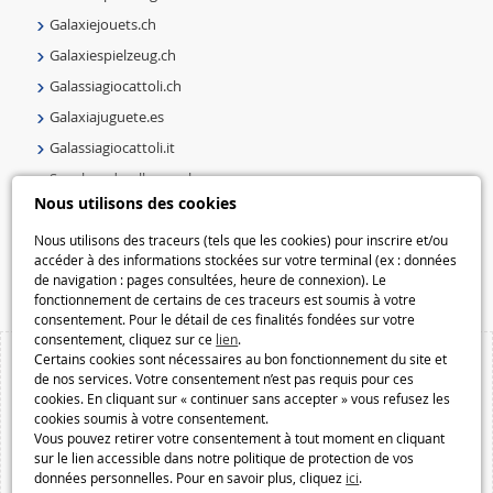
Galaxiejouets.ch
Galaxiespielzeug.ch
Galassiagiocattoli.ch
Galaxiajuguete.es
Galassiagiocattoli.it
Speelgoedmelkweg.nl
Nous utilisons des cookies
Galaxiespielzeug.be
Speelgoedmelkweg.be
Nous utilisons des traceurs (tels que les cookies) pour inscrire et/ou
accéder à des informations stockées sur votre terminal (ex : données
Macway.com
de navigation : pages consultées, heure de connexion). Le
fonctionnement de certains de ces traceurs est soumis à votre
consentement. Pour le détail de ces finalités fondées sur votre
consentement, cliquez sur ce
lien
.
Certains cookies sont nécessaires au bon fonctionnement du site et
de nos services. Votre consentement n’est pas requis pour ces
cookies. En cliquant sur « continuer sans accepter » vous refusez les
cookies soumis à votre consentement.
Vous pouvez retirer votre consentement à tout moment en cliquant
sur le lien accessible dans notre politique de protection de vos
données personnelles. Pour en savoir plus, cliquez
ici
.