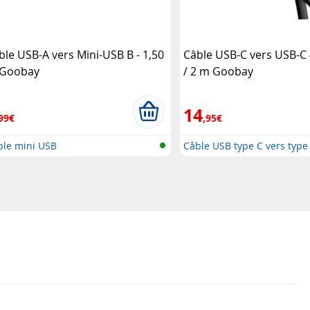
ble USB-A vers Mini-USB B - 1,50
Câble USB-C vers USB-C 
Goobay
/ 2 m Goobay
14
99€
,95€
ble mini USB
Câble USB type C vers type