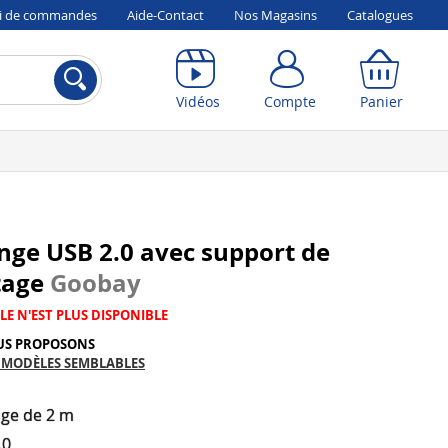
vi de commandes
Aide-Contact
Nos Magasins
Catalogues
Compte
Panier
Vidéos
Compte
Panier
nge USB 2.0 avec support de
tage
Goobay
LE N'EST PLUS DISPONIBLE
US PROPOSONS
 MODÈLES SEMBLABLES
nge de 2 m
.0