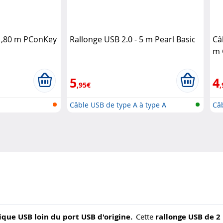
 1,80 m PConKey
Rallonge USB 2.0 - 5 m Pearl Basic
Câ
m 
5
4
,95€
,
Câble USB de type A à type A
Câ
ique USB loin du port USB d'origine.
Cette
rallonge USB de 2