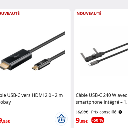
OUVEAUTÉ
NOUVEAUTÉ
ble USB-C vers HDMI 2.0 - 2 m
Câble USB-C 240 W avec
obay
smartphone intégré – 1
Callstel
19,90€
Prix conseillé
9
9
-50 %
,95€
,99€