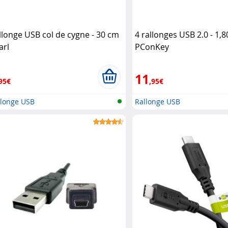
llonge USB col de cygne - 30 cm
4 rallonges USB 2.0 - 1,
arl
PConKey
11
95€
,95€
llonge USB
Rallonge USB