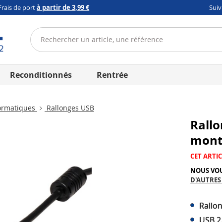
Frais de port
à partir de 3,99 €
Sui
Reconditionnés
Rentrée
ormatiques
Rallonges USB
Rallo
mon
CET ARTIC
NOUS VO
D'AUTRES
Rallo
USB 2