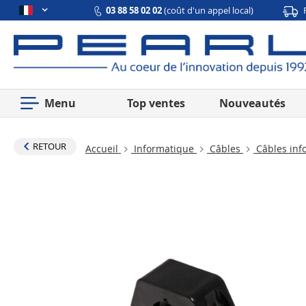
03 88 58 02 02
(coût d'un appel local)
Menu
Top ventes
Nouveautés
RETOUR
Accueil
Informatique
Câbles
Câbles inf