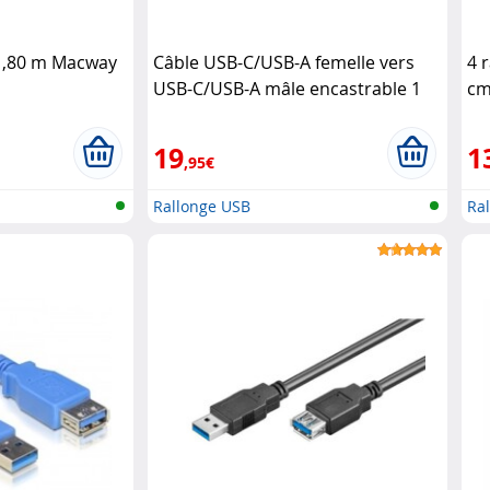
 1,80 m Macway
Câble USB-C/USB-A femelle vers
4 
USB-C/USB-A mâle encastrable 1
cm
m DeLock
19
1
,95€
Rallonge USB
Ra