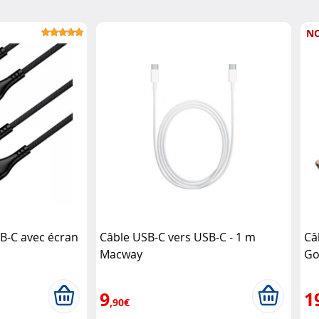
N
SB-C avec écran
Câble USB-C vers USB-C - 1 m
Câ
Macway
Go
9
1
,90€