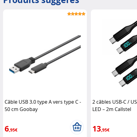
Câble USB 3.0 type A vers type C -
2 câbles USB-C / U
50 cm Goobay
LED – 2m Callstel
6
13
,95€
,95€