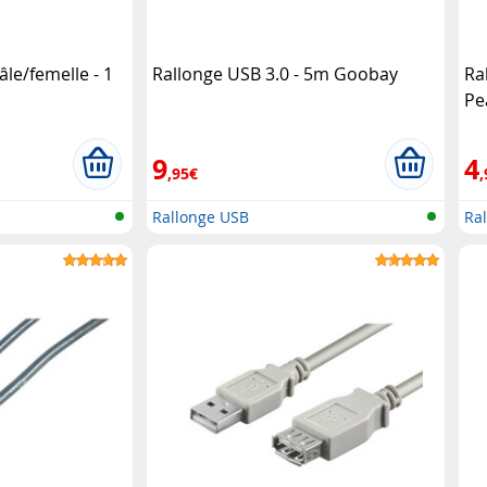
le/femelle - 1
Rallonge USB 3.0 - 5m Goobay
Ra
Pe
9
4
,95€
,
Rallonge USB
Ra