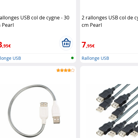
rallonges USB col de cygne - 30
2 rallonges USB col de c
 Pearl
cm Pearl
3
7
,95€
,95€
llonge USB
Rallonge USB