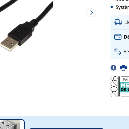
Systè
L
Dé
Bé