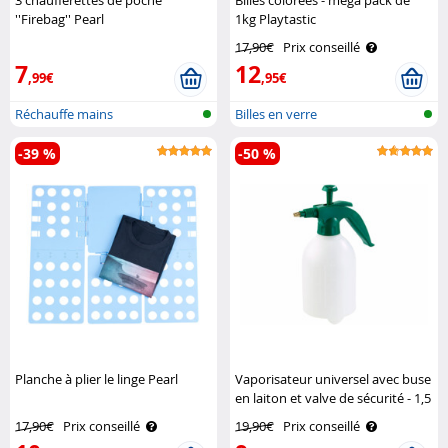
3 chaufferettes de poche
Billes colorées - mega pack de
''Firebag'' Pearl
1kg Playtastic
17,90€
Prix conseillé
7
12
,99€
,95€
Réchauffe mains
Billes en verre
-39 %
-50 %
Planche à plier le linge Pearl
Vaporisateur universel avec buse
en laiton et valve de sécurité - 1,5
L Pearl
17,90€
Prix conseillé
19,90€
Prix conseillé