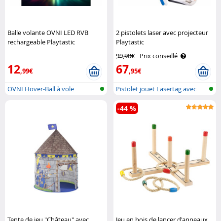
Balle volante OVNI LED RVB
2 pistolets laser avec projecteur
rechargeable Playtastic
Playtastic
99,90€
Prix conseillé
12
67
,99€
,95€
OVNI Hover-Ball à vole
Pistolet jouet Lasertag avec
autonome
projec..
-44 %
Tente de jeu "Château" avec
Jeu en bois de lancer d'anneaux