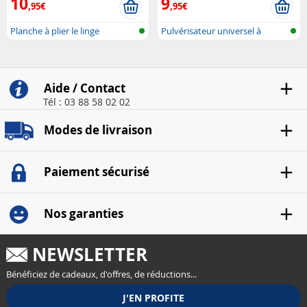
10
9
,95€
,95€
Planche à plier le linge
Pulvérisateur universel à
pression
Aide / Contact
Tél : 03 88 58 02 02
Modes de livraison
Paiement sécurisé
Nos garanties
NEWSLETTER
Bénéficiez de cadeaux, d'offres, de réductions...