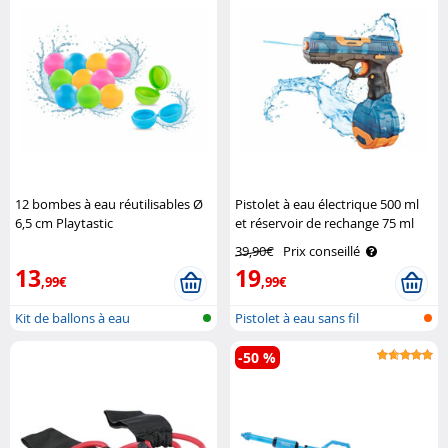
12 bombes à eau réutilisables Ø
Pistolet à eau électrique 500 ml
6,5 cm Playtastic
et réservoir de rechange 75 ml
Speeron
39,90€
Prix conseillé
13
19
,99€
,99€
Kit de ballons à eau
Pistolet à eau sans fil
réutilisables
-50 %