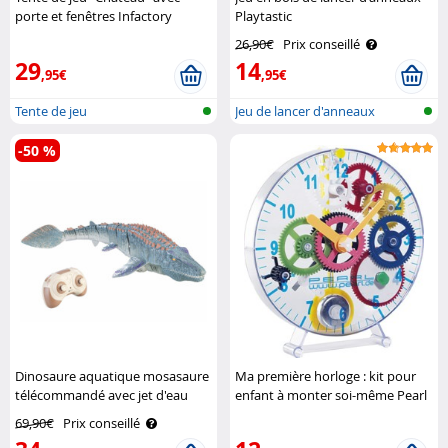
porte et fenêtres Infactory
Playtastic
26,90€
Prix conseillé
29
14
,95€
,95€
Tente de jeu
Jeu de lancer d'anneaux
-50 %
Dinosaure aquatique mosasaure
Ma première horloge : kit pour
télécommandé avec jet d'eau
enfant à monter soi-même Pearl
Playtastic
69,90€
Prix conseillé