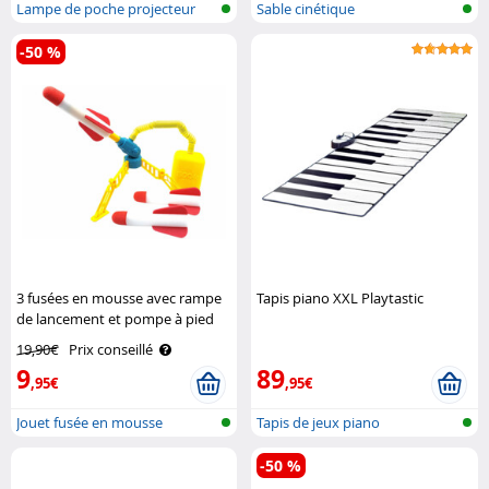
Lampe de poche projecteur
Sable cinétique
pour enfa..
-50 %
3 fusées en mousse avec rampe
Tapis piano XXL Playtastic
de lancement et pompe à pied
Playtastic
19,90€
Prix conseillé
9
89
,95€
,95€
Jouet fusée en mousse
Tapis de jeux piano
-50 %