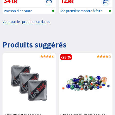
34
12
,95€
,95€
Poisson dinosaure
Ma première montre à faire
télécommandé
soi-même
Voir tous les produits similaires
Produits suggérés
-28 %