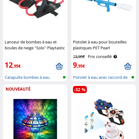
Lanceur de bombes à eau et
Pistolet à eau pour bouteilles
boules de neige ''Solo'' Playtastic
plastiques PET Pearl
19,90€
Prix conseillé
12
9
,95€
,95€
Catapulte bombes à eau
Pistolet à eau avec raccord de
bout..
NOUVEAUTÉ
-32 %