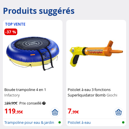
Produits suggérés
TOP VENTE
-37 %
Bouée trampoline 4 en 1
Pistolet à eau 3 fonctions
Infactory
Superliquidator Bomb
Giochi
Preziosi
189,90€
Prix conseillé
119
7
,95€
,99€
Trampoline pour eau & jardin
Pistolet à eau