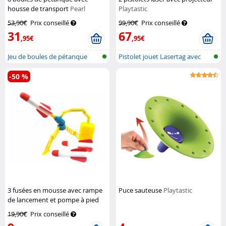
housse de transport
Pearl
Playtastic
53,90€
Prix conseillé
99,90€
Prix conseillé
31
67
,95€
,95€
Jeu de boules de pétanque
Pistolet jouet Lasertag avec
avec boul...
projec...
-50 %
3 fusées en mousse avec rampe
Puce sauteuse
Playtastic
de lancement et pompe à pied
Playtastic
19,90€
Prix conseillé