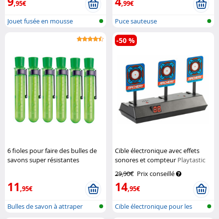
9
4
,95€
,99€
Jouet fusée en mousse
Puce sauteuse
-50 %
6 fioles pour faire des bulles de
Cible électronique avec effets
savons super résistantes
sonores et compteur
Playtastic
Playtastic
29,90€
Prix conseillé
11
14
,95€
,95€
Bulles de savon à attraper
Cible électronique pour les
pistole...