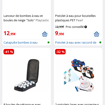
Lanceur de bombes à eau et
Pistolet à eau pour bouteilles
boules de neige ''Solo''
Playtastic
plastiques PET
Pearl
19,90€
Prix conseillé
12
9
,95€
,95€
Catapulte bombes à eau
Pistolet à eau avec raccord de
bout...
-41 %
-32 %
8 boules de pétanque avec
2 pistolets laser avec projecteur