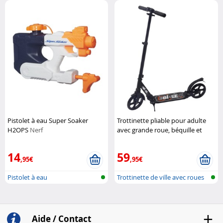
Pistolet à eau Super Soaker
Trottinette pliable pour adulte
H2OPS
Nerf
avec grande roue, béquille et
suspension
Bibee
14
59
,95€
,95€
Pistolet à eau
Trottinette de ville avec roues
XXL
Aide / Contact