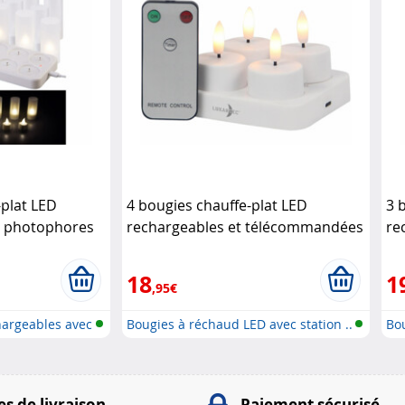
-plat LED
4 bougies chauffe-plat LED
3 
c photophores
rechargeables et télécommandées
re
Lunartec
Lu
18
1
,95€
argeables avec
Bougies à réchaud LED avec station ..
Bo
mè
s de livraison
Paiement sécurisé