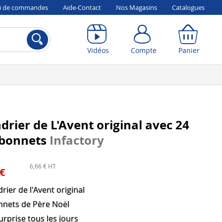
vi de commandes
Aide-Contact
Nos Magasins
Catalogues
Compte
Panier
Vidéos
Compte
Panier
drier de L'Avent original avec 24
 bonnets
Infactory
6,66 € HT
 €
rier de l'Avent original
nnets de Père Noël
rprise tous les jours