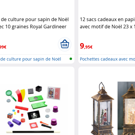
t de culture pour sapin de Noël
12 sacs cadeaux en papi
ec 10 graines Royal Gardineer
avec motif de Noël 23 x 
Infactory
9
99€
,95€
 de culture pour sapin de Noël
Pochettes cadeaux avec mo
Noë..