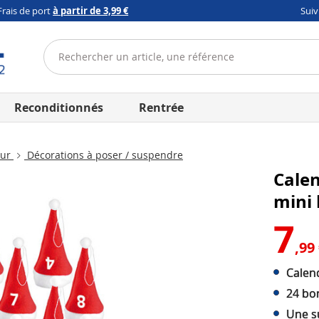
Frais de port
à partir de 3,99 €
Sui
Reconditionnés
Rentrée
eur
Décorations à poser / suspendre
Calen
mini
7
,99
Calend
24 bo
Une su