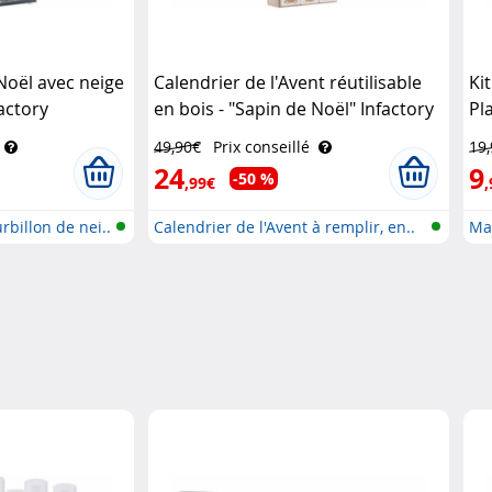
Noël avec neige
Calendrier de l'Avent réutilisable
Ki
actory
en bois - "Sapin de Noël" Infactory
Pl
49,90€
Prix conseillé
19
24
9
-50 %
,99€
,
rbillon de nei..
Calendrier de l'Avent à remplir, en..
Ma