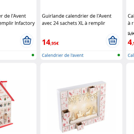
r de l'Avent
Guirlande calendrier de l'Avent
Ca
emplir Infactory
avec 24 sachets XL à remplir
à 
Infactory
9,9
14
4
,95€
,
Calendrier de l'avent
Cal