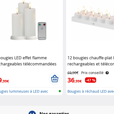
bougies LED effet flamme
12 bougies chauffe-plat
chargeables télécommandées
rechargeables et télé
nartec
Lunartec
69,90€
Prix conseillé
9
36
-47 %
,99€
,99€
ugies lumineuses à LED avec
Bougies à réchaud LED avec 
che..
Nos garanties