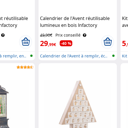
t réutilisable
Calendrier de l'Avent réutilisable
Ki
Infactory
lumineux en bois Infactory
av
49,90€
Prix conseillé
29
5
-40 %
,99€
,
à remplir, en..
Calendrier de l'Avent à remplir, éc..
Kit