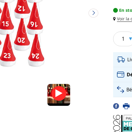
En st
Voir la
1
L
Dé
Bé