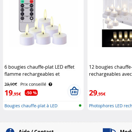
6 bougies chauffe-plat LED effet
12 bougies chauffe
flamme rechargeables et
rechargeables ave
télécommandées Lunartec
Lunartec
39,90€
Prix conseillé
19
29
-50 %
,95€
,95€
Bougies chauffe-plat à LED
Photophores LED rech
recharge..
..
Aide / Contact
Mode