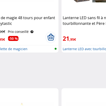
t de magie 48 tours pour enfant
Lanterne LED sans fil à 
aytastic
tourbillonnante et Père
Infactory
,90€
Prix conseillé
21
-50 %
95€
,95€
lette de magicien
Lanterne LED avec tourbillo