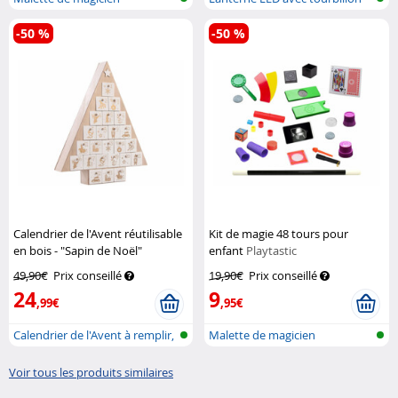
de nei...
-50 %
-50 %
Calendrier de l'Avent réutilisable
Kit de magie 48 tours pour
en bois - "Sapin de Noël"
enfant
Playtastic
Infactory
49,90€
Prix conseillé
19,90€
Prix conseillé
24
9
,99€
,95€
Calendrier de l'Avent à remplir,
Malette de magicien
en...
Voir tous les produits similaires