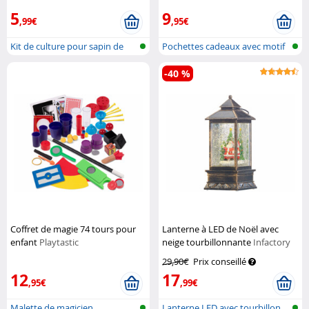
5
9
,99€
,95€
Kit de culture pour sapin de
Pochettes cadeaux avec motif
Noël
de Noë...
-40 %
Coffret de magie 74 tours pour
Lanterne à LED de Noël avec
enfant
Playtastic
neige tourbillonnante
Infactory
29,90€
Prix conseillé
12
17
,95€
,99€
Malette de magicien
Lanterne LED avec tourbillon