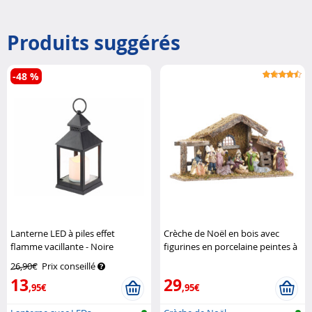
Produits suggérés
-48 %
Lanterne LED à piles effet
Crèche de Noël en bois avec
flamme vacillante - Noire
figurines en porcelaine peintes à
Lunartec
la main - Grande
Britesta
26,90€
Prix conseillé
13
29
,95€
,95€