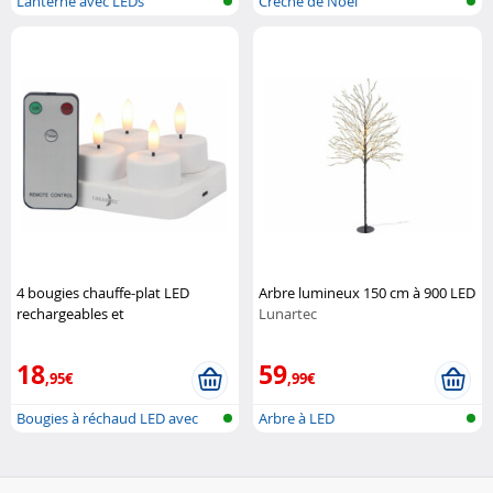
Lanterne avec LEDs
Crèche de Noël
scintillantes
4 bougies chauffe-plat LED
Arbre lumineux 150 cm à 900 LED
rechargeables et
Lunartec
télécommandées
Lunartec
18
59
,95€
,99€
Bougies à réchaud LED avec
Arbre à LED
station...