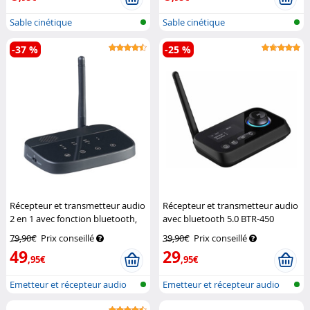
Sable cinétique
Sable cinétique
-37 %
-25 %
Récepteur et transmetteur audio
Récepteur et transmetteur audio
2 en 1 avec fonction bluetooth,
avec bluetooth 5.0 BTR-450
jusqu'à 50 m
Auvisio
Auvisio
79,90€
Prix conseillé
39,90€
Prix conseillé
49
29
,95€
,95€
Emetteur et récepteur audio
Emetteur et récepteur audio
avec bl...
avec bl...