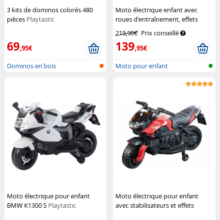
3 kits de dominos colorés 480
Moto électrique enfant avec
pièces
Playtastic
roues d'entraînement, effets
sonores et lumineux
Playtastic
219,90€
Prix conseillé
69
139
,95€
,95€
Dominos en bois
Moto pour enfant
Moto électrique pour enfant
Moto électrique pour enfant
BMW K1300 S
Playtastic
avec stabilisateurs et effets
sonores EKM-70
Playtastic