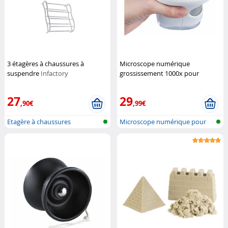
3 étagères à chaussures à
Microscope numérique
suspendre
Infactory
grossissement 1000x pour
enfants DM-355
Playtastic
27
29
,90€
,99€
Etagère à chaussures
Microscope numérique pour
enfants a...