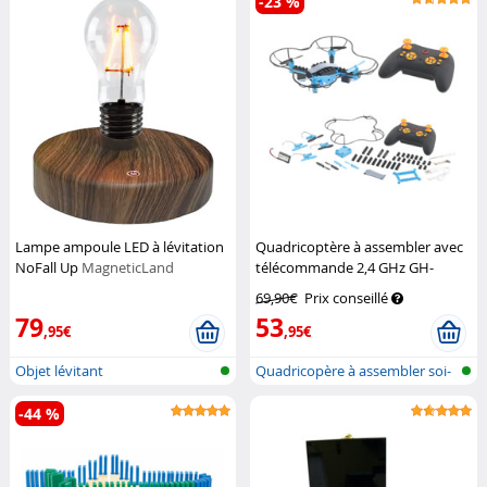
-23 %
Lampe ampoule LED à lévitation
Quadricoptère à assembler avec
NoFall Up
MagneticLand
télécommande 2,4 GHz GH-
40.sbs
Simulus
69,90€
Prix conseillé
79
53
,95€
,95€
Objet lévitant
Quadricopère à assembler soi-
même
-44 %