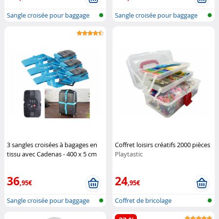
Sangle croisée pour baggage
Sangle croisée pour baggage
avec se...
avec se...
3 sangles croisées à bagages en
Coffret loisirs créatifs 2000 pièces
tissu avec Cadenas - 400 x 5 cm
Playtastic
Pearl
36
24
,95€
,95€
Sangle croisée pour baggage
Coffret de bricolage
avec se...