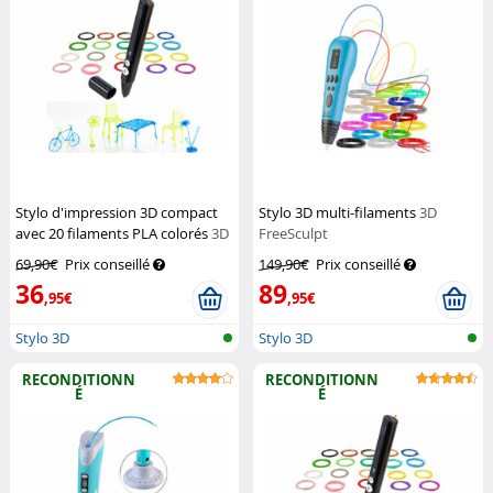
Stylo d'impression 3D compact
Stylo 3D multi-filaments
3D
avec 20 filaments PLA colorés
3D
FreeSculpt
FreeSculpt
69,90€
Prix conseillé
149,90€
Prix conseillé
36
89
,95€
,95€
Stylo 3D
Stylo 3D
RECONDITIONN
RECONDITIONN
É
É