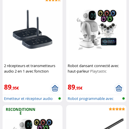
2 récepteurs et transmetteurs
Robot dansant connecté avec
audio 2 en 1 avec fonction
haut-parleur
Playtastic
bluetooth, jusqu'à 50 m
Auvisio
89
89
,95€
,95€
Emetteur et récepteur audio
Robot programmable avec
avec bl...
haut-parleu...
RECONDITIONN
É