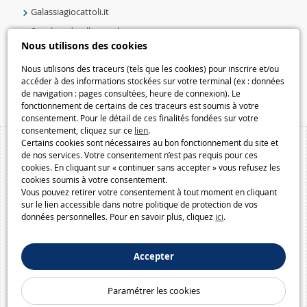
Galassiagiocattoli.it
Speelgoedmelkweg.nl
Nous utilisons des cookies
Galaxiespielzeug.be
Speelgoedmelkweg.be
Nous utilisons des traceurs (tels que les cookies) pour inscrire et/ou
accéder à des informations stockées sur votre terminal (ex : données
Macway.com
de navigation : pages consultées, heure de connexion). Le
fonctionnement de certains de ces traceurs est soumis à votre
consentement. Pour le détail de ces finalités fondées sur votre
consentement, cliquez sur ce
lien
.
Certains cookies sont nécessaires au bon fonctionnement du site et
de nos services. Votre consentement n’est pas requis pour ces
cookies. En cliquant sur « continuer sans accepter » vous refusez les
cookies soumis à votre consentement.
Vous pouvez retirer votre consentement à tout moment en cliquant
sur le lien accessible dans notre politique de protection de vos
données personnelles. Pour en savoir plus, cliquez
ici
.
Accepter
Paramétrer les cookies