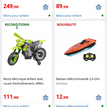
249
89
,95€
,95€
Moto pour enfant
Moto pour enfant
RECONDITIONN
NOUVEAUTÉ
É
Moto électrique enfant avec
Bateau télécommandé 2,4 GHz
roues d'entraînement, effets
Simulus
sonores et lumineux
(Reconditionné)
Playtastic
111
12
,96€
,99€
Moto pour enfant
Bateau télécommandé