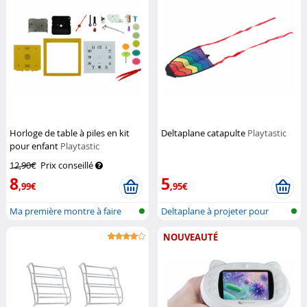
Horloge de table à piles en kit
Deltaplane catapulte
Playtastic
pour enfant
Playtastic
12,90€
Prix conseillé
8
5
,99€
,95€
Ma première montre à faire
Deltaplane à projeter pour
soi-même
doigts
NOUVEAUTÉ