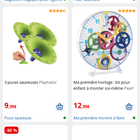
volan...
3 puces sauteuses
Playtastic
Ma première horloge : kit pour
enfant à monter soi-même
Pearl
9
12
,95€
,95€
Puce sauteuse
Ma première montre à faire
soi-même
-30 %