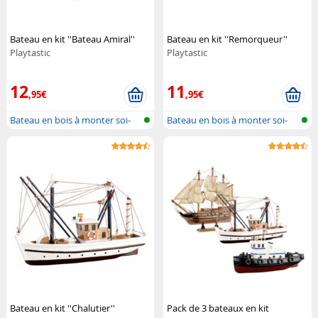
Bateau en kit ''Bateau Amiral''
Bateau en kit ''Remorqueur''
Playtastic
Playtastic
12
11
,95€
,95€
Bateau en bois à monter soi-
Bateau en bois à monter soi-
même
même
Bateau en kit ''Chalutier''
Pack de 3 bateaux en kit