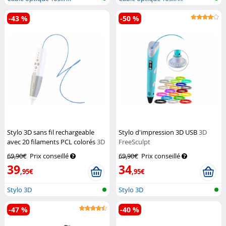
-43 %
-50 %
Stylo 3D sans fil rechargeable
Stylo d'impression 3D USB
3D
avec 20 filaments PCL colorés
3D
FreeSculpt
FreeSculpt
69,90€
Prix conseillé
69,90€
Prix conseillé
39
34
,95€
,95€
Stylo 3D
Stylo 3D
-47 %
-40 %