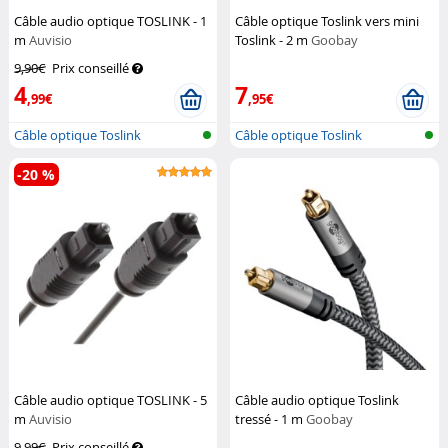
Câble audio optique TOSLINK - 1
Câble optique Toslink vers mini
m
Auvisio
Toslink - 2 m
Goobay
9,90€
Prix conseillé
4
7
,99€
,95€
Câble optique Toslink
Câble optique Toslink
-20 %
Câble audio optique TOSLINK - 5
Câble audio optique Toslink
m
Auvisio
tressé - 1 m
Goobay
9,99€
Prix conseillé