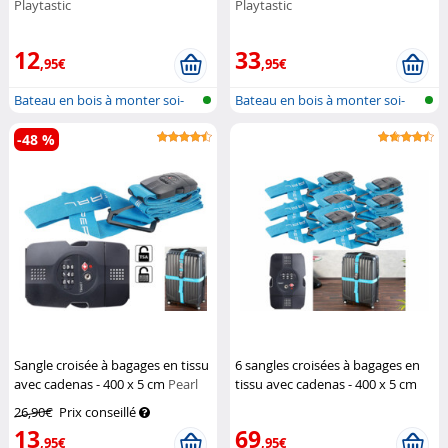
Playtastic
Playtastic
12
33
,95€
,95€
Bateau en bois à monter soi-
Bateau en bois à monter soi-
même
même
-48 %
Sangle croisée à bagages en tissu
6 sangles croisées à bagages en
avec cadenas - 400 x 5 cm
Pearl
tissu avec cadenas - 400 x 5 cm
Pearl
26,90€
Prix conseillé
13
69
,95€
,95€