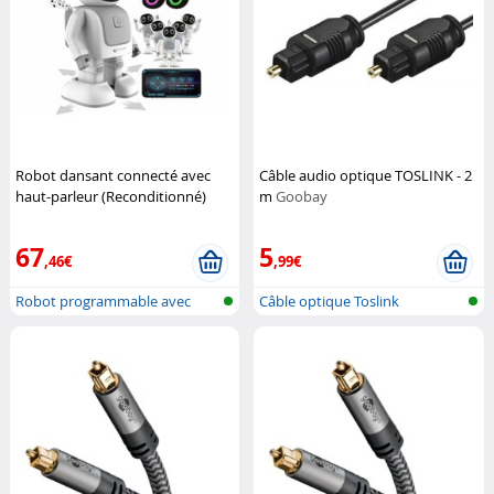
Robot dansant connecté avec
Câble audio optique TOSLINK - 2
haut-parleur (Reconditionné)
m
Goobay
Playtastic
67
5
,46€
,99€
Robot programmable avec
Câble optique Toslink
haut-parleu...