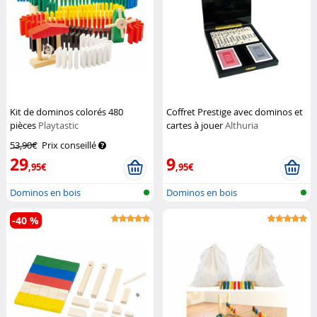
Kit de dominos colorés 480
Coffret Prestige avec dominos et
pièces
Playtastic
cartes à jouer
Althuria
53,90€
Prix conseillé
29
9
,95€
,95€
Dominos en bois
Dominos en bois
-40 %