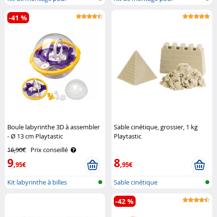
montagne russe ..
montagne russe ..
-41 %
Boule labyrinthe 3D à assembler
Sable cinétique, grossier, 1 kg
- Ø 13 cm Playtastic
Playtastic
16,90€
Prix conseillé
9
8
,95€
,95€
Kit labyrinthe à billes
Sable cinétique
-42 %