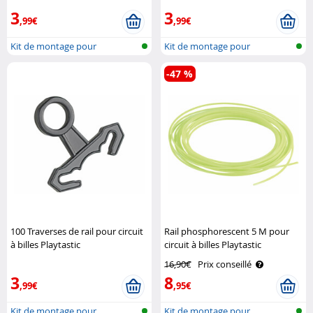
3
3
,99€
,99€
Kit de montage pour
Kit de montage pour
montagne russe ..
montagne russe ..
-47 %
100 Traverses de rail pour circuit
Rail phosphorescent 5 M pour
à billes Playtastic
circuit à billes Playtastic
16,90€
Prix conseillé
3
8
,99€
,95€
Kit de montage pour
Kit de montage pour