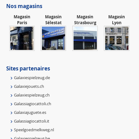
Nos magasins
Magasin
Magasin
Magasin
Magasin
Paris
Sélestat
Strasbourg
Lyon
Sites partenaires
Galaxiespielzeug.de
Galaxiejouets.ch
Galaxiespielzeug.ch
Galassiagiocattoli.ch
Galaxiajuguete.es
Galassiagiocattoli.it
Speelgoedmelkweg.nl
Galaxiespielzeug.be