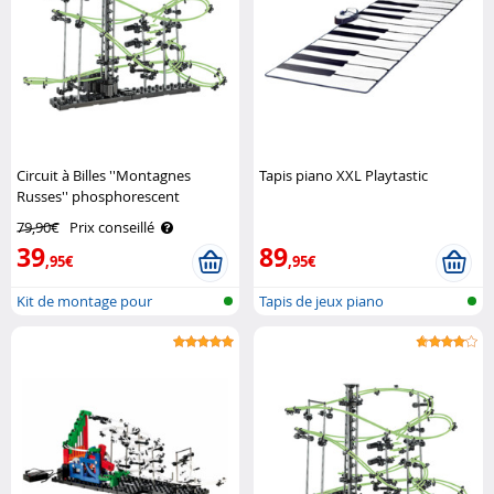
Circuit à Billes ''Montagnes
Tapis piano XXL Playtastic
Russes'' phosphorescent
Playtastic
79,90€
Prix conseillé
39
89
,95€
,95€
Kit de montage pour
Tapis de jeux piano
montagne russe ..