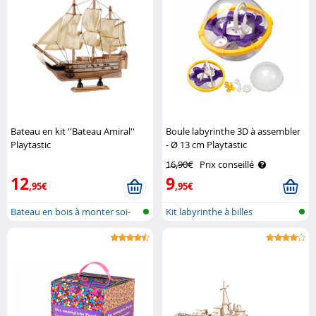
Bateau en kit ''Bateau Amiral''
Boule labyrinthe 3D à assembler
Playtastic
- Ø 13 cm Playtastic
16,90€
Prix conseillé
12
9
,95€
,95€
Bateau en bois à monter soi-
Kit labyrinthe à billes
même