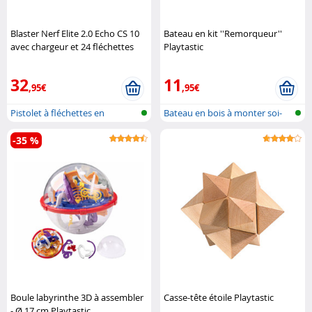
Blaster Nerf Elite 2.0 Echo CS 10
Bateau en kit ''Remorqueur''
avec chargeur et 24 fléchettes
Playtastic
Hasbro
32
11
,95€
,95€
Pistolet à fléchettes en
Bateau en bois à monter soi-
mousse
même
-35 %
Boule labyrinthe 3D à assembler
Casse-tête étoile Playtastic
- Ø 17 cm Playtastic