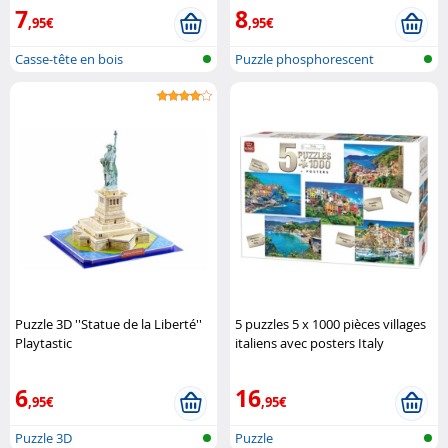
7
8
,95€
,95€
Casse-tête en bois
Puzzle phosphorescent
Puzzle 3D ''Statue de la Liberté''
5 puzzles 5 x 1000 pièces villages
Playtastic
italiens avec posters Italy
Collection King
6
16
,95€
,95€
Puzzle 3D
Puzzle