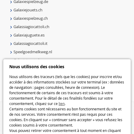
Galaxiespielzeug.de
Galaxiejouets.ch
Galaxiespielzeug.ch
Galassiagiocattoli.ch
Galaxiajuguete.es
Galassiagiocattoli.it
Speelgoedmelkweg.nl
Galaxiejouets.be
Nous utilisons des cookies
Galaxiespielzeug.be
Nous utilisons des traceurs (tels que les cookies) pour inscrire et/ou
Speelgoedmelkweg.be
accéder à des informations stockées sur votre terminal (ex : données
Macway.com
de navigation : pages consultées, heure de connexion). Le
fonctionnement de certains de ces traceurs est soumis à votre
consentement. Pour le détail de ces finalités fondées sur votre
consentement, cliquez sur ce
lien
.
Certains cookies sont nécessaires au bon fonctionnement du site et
de nos services. Votre consentement n’est pas requis pour ces
cookies. En cliquant sur « continuer sans accepter » vous refusez les
cookies soumis à votre consentement.
Vous pouvez retirer votre consentement à tout moment en cliquant