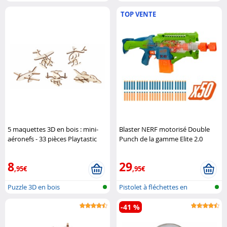
TOP VENTE
5 maquettes 3D en bois : mini-
Blaster NERF motorisé Double
aéronefs - 33 pièces Playtastic
Punch de la gamme Elite 2.0
Hasbro
8
29
,95€
,95€
Puzzle 3D en bois
Pistolet à fléchettes en
mousse
-41 %