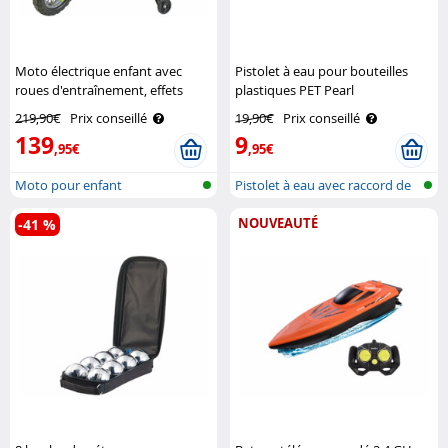
Moto électrique enfant avec
Pistolet à eau pour bouteilles
roues d'entraînement, effets
plastiques PET Pearl
sonores et lumineux Playtastic
219,90€
Prix conseillé
19,90€
Prix conseillé
139
9
,95€
,95€
Moto pour enfant
Pistolet à eau avec raccord de
bout..
NOUVEAUTÉ
-41 %