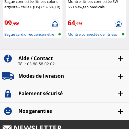
Bague connectée fitness coloris
Montre fitness connectée SW-
argenté – taille 8 (US) / 57/58 (FR)
550 Newgen Medicals
Newgen Medicals
99
64
,95€
,95€
Bague cardiofréquencemètre
Montre connectée de fitness
et traqu..
avec Ch..
Aide / Contact
Tél : 03 88 58 02 02
Modes de livraison
Paiement sécurisé
Nos garanties
NEWSLETTER