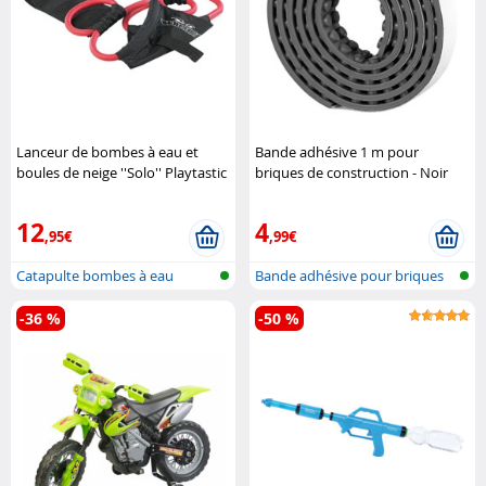
Lanceur de bombes à eau et
Bande adhésive 1 m pour
boules de neige ''Solo'' Playtastic
briques de construction - Noir
Infactory
12
4
,95€
,99€
Catapulte bombes à eau
Bande adhésive pour briques
de cons..
-36 %
-50 %