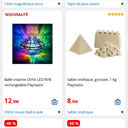
Cible magnétique pour
Tapis de jeux piano
fléchettes
NOUVEAUTÉ
Balle volante OVNI LED RVB
Sable cinétique, grossier, 1 kg
rechargeable Playtastic
Playtastic
12
8
,99€
,95€
OVNI Hover-Ball à vole
Sable cinétique
autonome
-48 %
-50 %