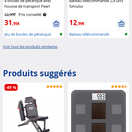
8 boules de pétanque avec
Bateau télécommandé 2,4 GHz
housse de transport Pearl
Simulus
53,90€
Prix conseillé
31
12
,95€
,99€
Jeu de boules de pétanque
Bateau télécommandé
avec boul..
Voir tous les produits similaires
Produits suggérés
-49 %