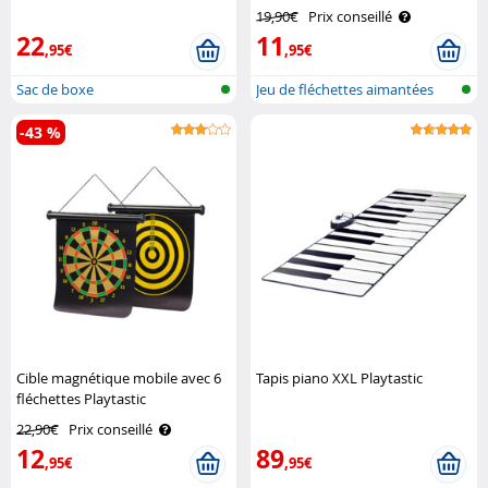
19,90€
Prix conseillé
22
11
,95€
,95€
Sac de boxe
Jeu de fléchettes aimantées
pour ca..
-43 %
Cible magnétique mobile avec 6
Tapis piano XXL Playtastic
fléchettes Playtastic
22,90€
Prix conseillé
12
89
,95€
,95€