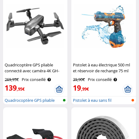
Quadricoptère GPS pliable
Pistolet à eau électrique 500 ml
connecté avec caméra 4K GH-
et réservoir de rechange 75 ml
260.fpv Simulus
Speeron
269,95€
Prix conseillé
39,90€
Prix conseillé
139
19
,95€
,99€
Quadrocoptère GPS pliable
Pistolet à eau sans fil
avec camé..