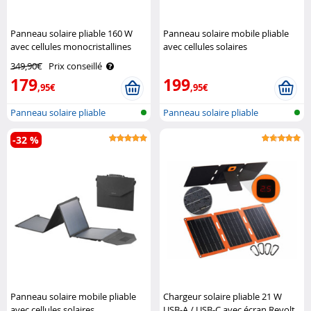
Panneau solaire pliable 160 W
Panneau solaire mobile pliable
avec cellules monocristallines
avec cellules solaires
Revolt
monocristallines - 100 W Revolt
349,90€
Prix conseillé
179
199
,95€
,95€
Panneau solaire pliable
Panneau solaire pliable
-32 %
Panneau solaire mobile pliable
Chargeur solaire pliable 21 W
avec cellules solaires
USB-A / USB-C avec écran Revolt