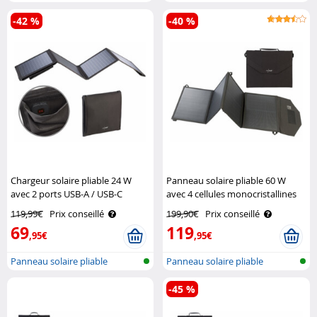
-42 %
-40 %
Chargeur solaire pliable 24 W
Panneau solaire pliable 60 W
avec 2 ports USB-A / USB-C
avec 4 cellules monocristallines
Revolt
Revolt
119,99€
Prix conseillé
199,90€
Prix conseillé
69
119
,95€
,95€
Panneau solaire pliable
Panneau solaire pliable
-45 %