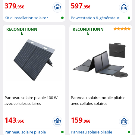
379
597
,95€
,95€
Kit d'installation solaire :
Powerstation & générateur
régula..
solaire a..
RECONDITIONN
RECONDITIONN
É
É
Panneau solaire pliable 100 W
Panneau solaire mobile pliable
avec cellules solaires
avec cellules solaires
monocristallines Revolt
monocristallines - 100 W Revolt
143
159
,96€
,96€
Panneau solaire pliable
Panneau solaire pliable