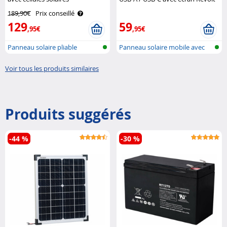
monocristallines - 50 W Revolt
189,90€
Prix conseillé
129
59
,95€
,95€
Panneau solaire pliable
Panneau solaire mobile avec
connexi..
Voir tous les produits similaires
Produits suggérés
-44 %
-30 %