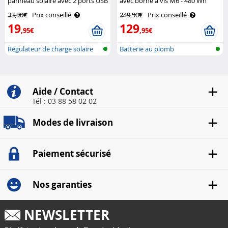
panneau solaire avec 2 ports USB
avec borne à vis M6 - 480 Wh
- 20 A Revolt
Revolt
33,90€
Prix conseillé
249,90€
Prix conseillé
19
129
,95€
,95€
Régulateur de charge solaire
Batterie au plomb
avec m..
Aide / Contact
Tél : 03 88 58 02 02
Modes de livraison
Paiement sécurisé
Nos garanties
NEWSLETTER