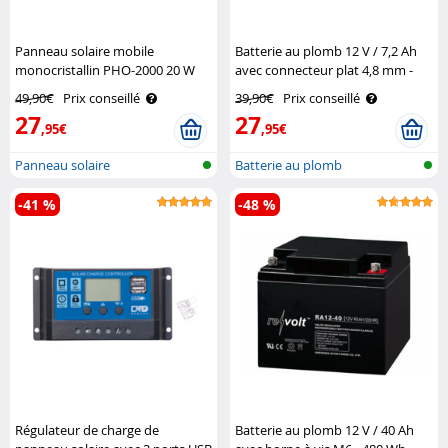
Panneau solaire mobile
Batterie au plomb 12 V / 7,2 Ah
monocristallin PHO-2000 20 W
avec connecteur plat 4,8 mm -
Revolt
86,4 Wh Revolt
49,90€
Prix conseillé
39,90€
Prix conseillé
27
27
,95€
,95€
Panneau solaire
Batterie au plomb
-41 %
-48 %
Régulateur de charge de
Batterie au plomb 12 V / 40 Ah