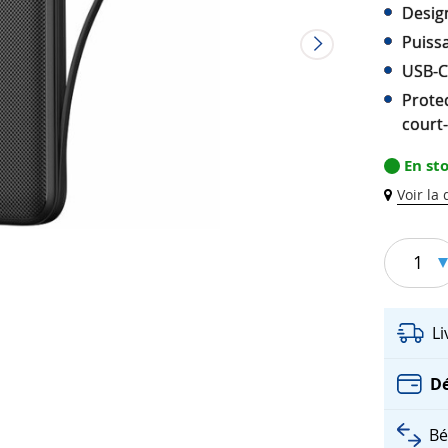
Desig
Puissa
USB-C 
Prote
court-
En st
Voir la
1
L
Dé
Bé