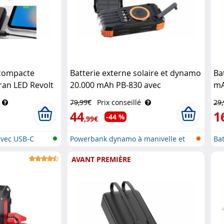
 compacte
Batterie externe solaire et dynamo
Ba
ran LED Revolt
20.000 mAh PB-830 avec
mA
câbles USB-C / USB-A / Lightning
in
79,99€
Prix conseillé
29
Revolt
44
1
-44 %
,99€
vec USB-C
Powerbank dynamo à manivelle et
Ba
sol..
..
AVANT PREMIÈRE