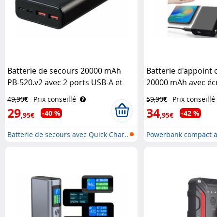
Batterie de secours 20000 mAh
Batterie d'appoint
PB-520.v2 avec 2 ports USB-A et
20000 mAh avec éc
1 port USB-C Revolt
49,90€
Prix conseillé
59,90€
Prix conseillé
29
34
-40 %
-42 %
,95€
,95€
Batterie de secours avec Quick Char..
Powerbank compact a
Power ..