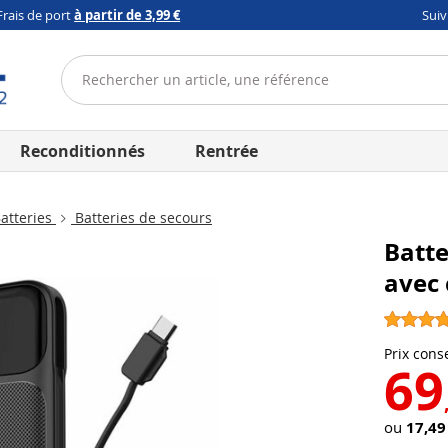
Frais de port
à partir de 3,99 €
Sui
Reconditionnés
Rentrée
atteries
Batteries de secours
Batt
avec 
Prix conse
69
ou
17,49