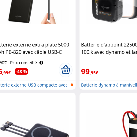
tterie externe extra plate 5000
Batterie d'appoint 2250
h PB-820 avec câble USB-C
100.k avec dynamo et l
tégré Revolt
Revolt
,90€
Prix conseillé
6
99
-43 %
,99€
,95€
tterie externe USB compacte avec
Batterie dynamo à manivel
QC..