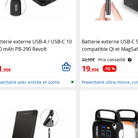
tterie externe USB-A / USB-C 10
Batterie externe USB-C
0 mAh PB-290 Revolt
compatible Qi et MagSaf
39,90€
Prix conseillé
1
19
-50 %
,95€
,95€
erbank avec entrée et sortie
Powerbank ultra-mince, co
..
M..