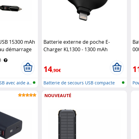
 USB 15300 mAh
Batterie externe de poche E-
Ba
 au démarrage
Charger KL1300 - 1300 mAh
00
lt
ATOMXS
é
14
1
,90€
SB avec aide a..
Batterie de secours USB compacte
Pow
USB
NOUVEAUTÉ