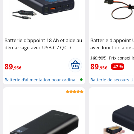
Batterie d'appoint 18 Ah et aide au
Batterie d'appoint
démarrage avec USB-C / Q.C. /
avec fonction aide
Power Delivery PB-648.dc Revolt
et lumière LED Revo
169,90€
Prix conseill
89
89
-47 %
,95€
,95€
Batterie d'alimentation pour ordina..
Batterie de secours U