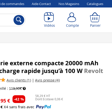
vi de commandes
Aide-Contact
Nos Magasins
Catalogues
Compte
Panier
Vidéos
Compte
Panier
erie externe compacte 20000 mAh
charge rapide jusqu’à 100 W
Revolt
Avis clients (1)
|
Avis presse (4)
illé :
119,90€
58,29 € HT
-42 %
Dont Ecotaxe 0,06 €
,95 €
 €
X4 sans frais avec