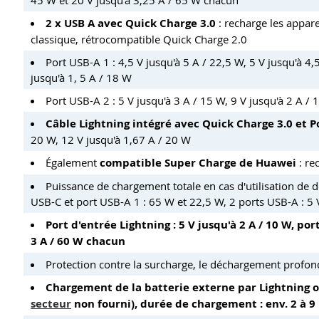
45 W et 20 V jusqu'à 3,25 A / 65 W chacun
2 x USB A avec Quick Charge 3.0
: recharge les appare
classique, rétrocompatible Quick Charge 2.0
Port USB-A 1 : 4,5 V jusqu'à 5 A / 22,5 W, 5 V jusqu'à 4,
jusqu'à 1, 5 A / 18 W
Port USB-A 2 : 5 V jusqu'à 3 A / 15 W, 9 V jusqu'à 2 A / 
Câble Lightning intégré avec Quick Charge 3.0 et P
20 W, 12 V jusqu'à 1,67 A / 20 W
Également
compatible Super Charge de Huawei
: re
Puissance de chargement totale en cas d'utilisation de d
USB-C et port USB-A 1 : 65 W et 22,5 W, 2 ports USB-A : 5 
Port d'entrée Lightning : 5 V jusqu'à 2 A / 10 W, port
3 A / 60 W chacun
Protection contre la surcharge, le déchargement profond, 
Chargement de la batterie externe par Lightning o
secteur
non fourni), durée de chargement : env. 2 à 9